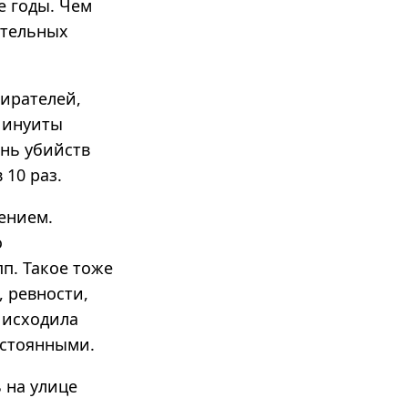
е годы. Чем
ительных
бирателей,
 инуиты
ень убийств
 10 раз.
ением.
о
п. Такое тоже
, ревности,
 исходила
остоянными.
 на улице