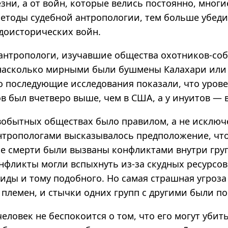
езни, а от войн, которые велись постоянно, многи
етоды судебной антропологии, тем больше убед
 доисторических войн.
х антропологи, изучавшие общества охотников-со
 насколько мирными были бушмены Калахари или
о последующие исследования показали, что уров
 был вчетверо выше, чем в США, а у инуитов — в
вобытных обществах было правилом, а не исключ
тропологами высказывалось предположение, чт
е смерти были вызваны конфликтами внутри груп
нфликты могли вспыхнуть из-за скудных ресурсов
иды и тому подобного. Но самая страшная угроза
 племен, и стычки одних групп с другими были п
ловек не беспокоится о том, что его могут убить