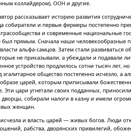
ным коллайдером), ООН и другие.
 автор рассказывает историю развития сотруднич
гда собиратели и первые фермеры постепенно пр
ьтрасообщества и современные национальные гос
не был прямым. Сначала наши человекообразные 
власти альфа-самцов. Затем стали развиваться о
оторые не приказывали, а убеждали и подавали л
енное устройство продлилось сотни тысяч лет, но
д эгалитарное общество постепенно исчезло, а а
 образе царей, которым приписывали божествен
. Эти цари угнетали своих подданных, приносили
и дворцы, собирали налоги в казну и имели огро
ивых женщин.
 исчезла и власть царей — живых богов. Люди от
ошений, рабства, дворянских привилегий, обоже