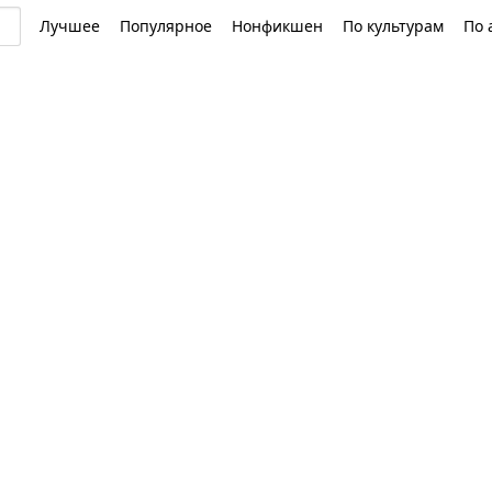
Лучшее
Популярное
Нонфикшен
По культурам
По 