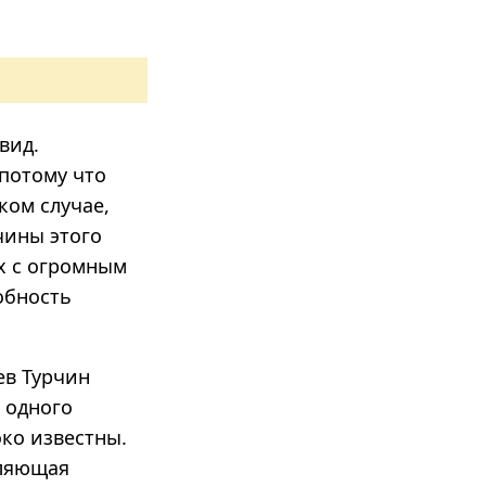
вид.
 потому что
ком случае,
чины этого
ах с огромным
обность
ев Турчин
 одного
око известны.
вляющая