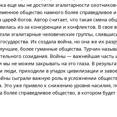
ока еще мы не достигли эгалитарности охотников
ременное общество намного более справедливое и
 царей-богов. Автор считает, что такая смена об
вилась из-за конкуренции и конфликтов. В свое в
езли эгалитарные человеческие группы, слившис
осударства. Их создала война, но она же их раз
 лучшие, более гуманные общества. Турчин назыв
тельного созидания. Войны — важнейшая часть 
и мы не можем закрывать на это глаза. В результ
ли люди, приходили в упадок цивилизации и заво
ойны сыграли важную роль в усложнении обществ
. Это уже привело к снижению уровня насилия, п
на более справедливое общество, в котором буде