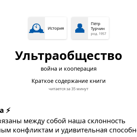
🕰️
👤
Пётр
История
Турчин
род. 1957
Ультраобщество
война и кооперация
Краткое содержание книги
читается за 35 минут
а ⚡
связаны между собой наша склонность
ым конфликтам и удивительная способн