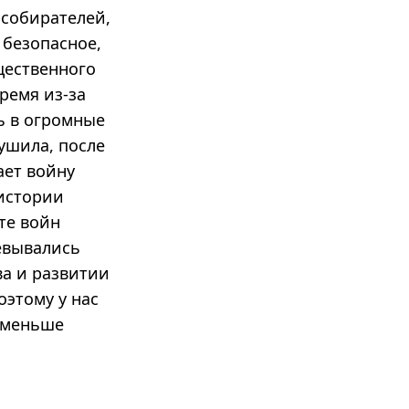
-собирателей,
 безопасное,
щественного
ремя из-за
ь в огромные
рушила, после
ает войну
истории
ате войн
евывались
а и развитии
оэтому у нас
т меньше