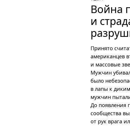
Война 
и страд
разруш
Принято счита
американцев в
и массовые зв
Мужчин убивал
было небезопа
в лапы к диким
мужчин пытали
До появления 
сообщества вы
от рук врага и