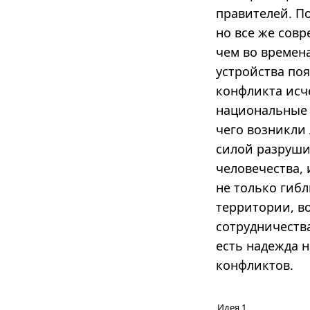
правителей. П
но все же сов
чем во времена
устройства поя
конфликта исч
национальные г
чего возникли
силой разруши
человечества, 
не только гиб
территории, в
сотрудничества
есть надежда 
конфликтов.
Идея 1