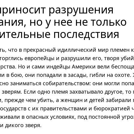
приносит разрушения
ания, но у нее не только
ительные последствия
ть, что в прекрасный идиллический мир племен 
торглись европейцы и разрушили его, творя убий
ерства. Но и сами индейцы Америки вели беспощ
и в бою, они попадали в засады, гибли на охоте
сно заниматься собирательством: они могли попа
 зверям. Если одно племя захватывало другое, т
, прежде чем убить, а женщин и детей забирали 
государств с их правительствами и бюрократией 
живали в опасных условиях, под постоянной угро
ли дикого зверя.