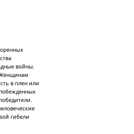
коренных
ства
адные войны.
. Женщинам
сть в плен или
о побежденных
победители.
человеческие
зой гибели