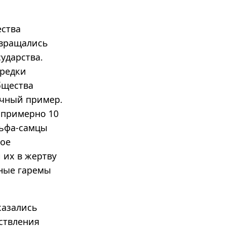
ества
евращались
ударства.
предки
бщества
ичный пример.
 примерно 10
льфа-самцы
ное
 их в жертву
мные гаремы
казались
ствления