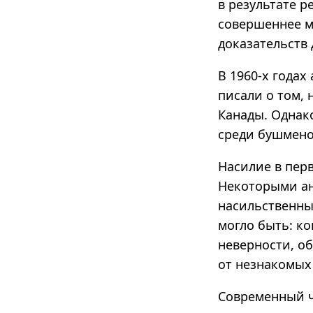
в результате р
совершеннее м
доказательств
В 1960-х года
писали о том,
Канады. Однак
среди бушменов
Насилие в пер
Некоторыми ан
насильственны
могло быть: ко
неверности, об
от незнакомых
Современный че