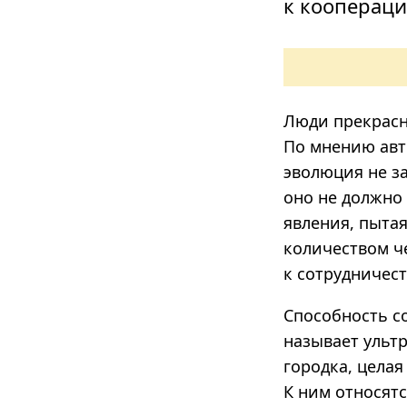
к коопераци
Люди прекрасн
По мнению авто
эволюция не за
оно не должно 
явления, пытая
количеством че
к сотрудничест
Способность с
называет ульт
городка, цела
К ним относят