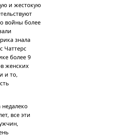
ную и жестокую
етельствуют
ло войны более
зали
рика знала
с Чаттерс
ике более 9
ов женских
 и то,
есть
 недалеко
ет, все эти
мужчин,
ень