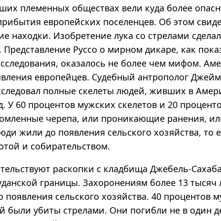
ших племенных обществах вели куда более опас
прибытия европейских поселенцев. Об этом свид
ие находки. Изобретение лука со стрелами сдела
 Представление Руссо о мирном дикаре, как пока
сследования, оказалось не более чем мифом. Аме
явления европейцев. Судебный антрополог Джейм
исследовал полные скелеты людей, живших в Амер
д. У 60 процентов мужских скелетов и 20 процент
омленные черепа, или проникающие ранения, или
люди жили до появления сельского хозяйства, то 
отой и собирательством.
етельствуют раскопки с кладбища Джебель-Сахаба
уданской границы. Захоронениям более 13 тысяч л
о появления сельского хозяйства. 40 процентов 
й были убиты стрелами. Они погибли не в один д