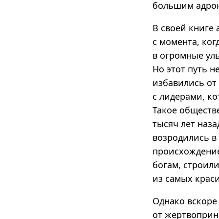
большим адрон
В своей книге
с момента, ко
в огромные ул
Но этот путь 
избавились от 
с лидерами, к
Такое обществ
тысяч лет наза
возродились в
происхождение
богам, строил
из самых крас
Однако вскоре
от жертвоприн