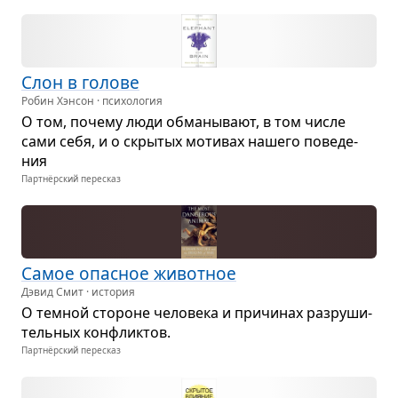
Слон в голове
Робин Хэнсон · психология
О том, почему люди обма­ны­вают, в том числе
сами себя, и о скры­тых моти­вах нашего пове­де­
ния
Партнёрский пересказ
Самое опас­ное живот­ное
Дэвид Смит · история
О тем­ной сто­роне чело­века и при­чи­нах раз­ру­ши­
тель­ных кон­флик­тов.
Партнёрский пересказ