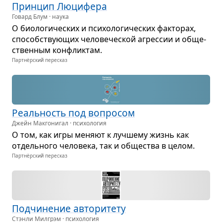
Прин­цип Люци­фера
Говард Блум · наука
О био­ло­ги­че­ских и пси­хо­ло­ги­че­ских фак­то­рах,
спо­соб­ству­ю­щих чело­ве­че­ской агрес­сии и обще­
ствен­ным кон­флик­там.
Партнёрский пересказ
Реаль­ность под вопро­сом
Джейн Макгонигал · психология
О том, как игры меняют к луч­шему жизнь как
отдель­ного чело­века, так и обще­ства в целом.
Партнёрский пересказ
Под­чи­не­ние авто­ри­тету
Стэнли Милгрэм · психология