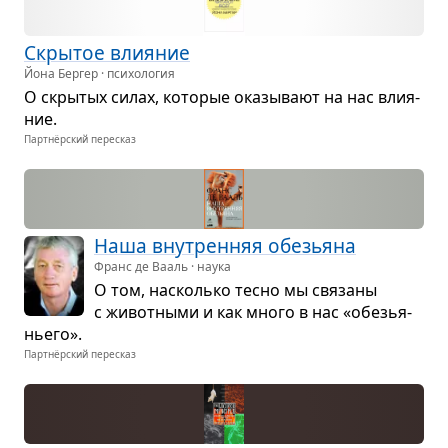
Скры­тое вли­я­ние
Йона Бергер · психология
О скры­тых силах, кото­рые ока­зы­вают на нас вли­я­
ние.
Партнёрский пересказ
Наша вну­трен­няя обе­зьяна
Франс де Вааль · наука
О том, насколько тесно мы свя­заны
с живот­ными и как много в нас «обе­зья­
ньего».
Партнёрский пересказ