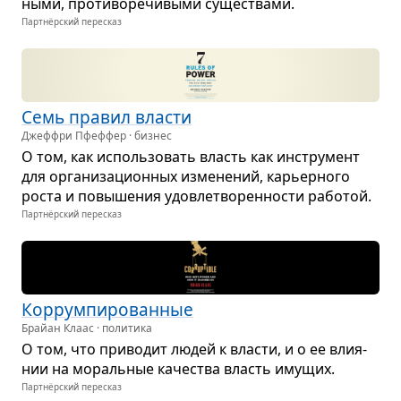
ными, про­ти­во­ре­чи­выми суще­ствами.
Партнёрский пересказ
Семь пра­вил вла­сти
Джеффри Пфеффер · бизнес
О том, как исполь­зо­вать власть как инстру­мент
для орга­ни­за­ци­он­ных изме­не­ний, карьер­ного
роста и повы­ше­ния удо­вле­тво­рен­но­сти рабо­той.
Партнёрский пересказ
Кор­рум­пи­ро­ван­ные
Брайан Клаас · политика
О том, что при­во­дит людей к вла­сти, и о ее вли­я­
нии на мораль­ные каче­ства власть иму­щих.
Партнёрский пересказ