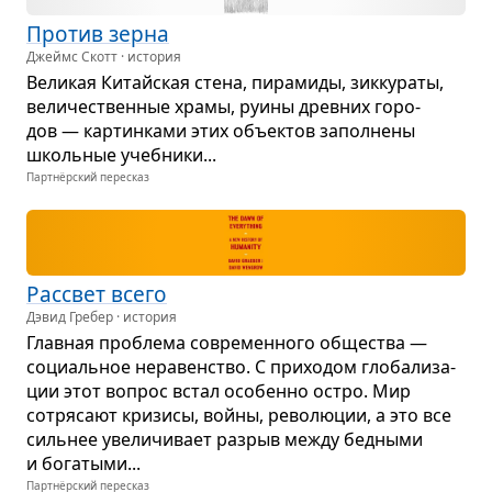
Про­тив зерна
Джеймс Скотт · история
Вели­кая Китайская стена, пира­миды, зик­ку­раты,
вели­че­ствен­ные храмы, руины древ­них горо­
дов — кар­тин­ками этих объек­тов запол­нены
школь­ные учеб­ники...
Партнёрский пересказ
Рас­свет всего
Дэвид Гребер · история
Глав­ная про­блема совре­мен­ного обще­ства —
соци­аль­ное нера­вен­ство. С при­хо­дом гло­ба­ли­за­
ции этот вопрос встал осо­бенно остро. Мир
сотря­сают кри­зисы, войны, рево­лю­ции, а это все
силь­нее уве­ли­чи­вает раз­рыв между бед­ными
и бога­тыми...
Партнёрский пересказ