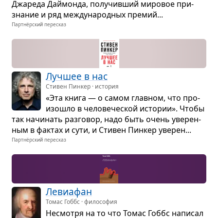
Джа­реда Дай­монда, полу­чив­ший миро­вое при­
зна­ние и ряд меж­ду­на­род­ных пре­мий...
Партнёрский пересказ
Луч­шее в нас
Стивен Пинкер · история
«Эта книга — о самом глав­ном, что про­
изо­шло в чело­ве­че­ской исто­рии». Чтобы
так начи­нать раз­го­вор, надо быть очень уве­рен­
ным в фак­тах и сути, и Сти­вен Пин­кер уве­рен...
Партнёрский пересказ
Леви­а­фан
Томас Гоббс · философия
Несмотря на то что Томас Гоббс напи­сал