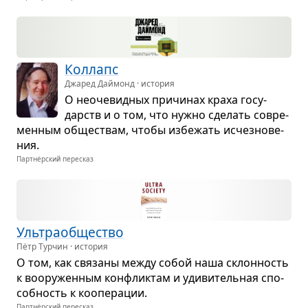
Кол­лапс
Джаред Даймонд · история
О неоче­вид­ных при­чи­нах краха госу­
дарств и о том, что нужно сде­лать совре­
мен­ным обще­ствам, чтобы избе­жать исчез­но­ве­
ния.
Партнёрский пересказ
Уль­тра­об­ще­ство
Пётр Турчин · история
О том, как свя­заны между собой наша склон­ность
к воору­жен­ным кон­флик­там и уди­ви­тель­ная спо­
соб­ность к коопе­ра­ции.
Партнёрский пересказ