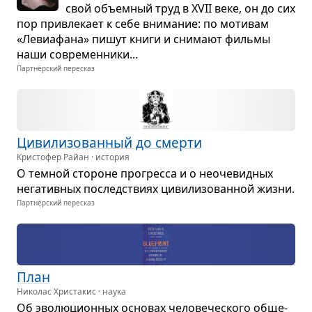
свой объем­ный труд в XVII веке, он до сих
пор при­вле­кает к себе вни­ма­ние: по моти­вам
«Леви­а­фана» пишут книги и сни­мают фильмы
наши совре­мен­ники...
Партнёрский пересказ
Циви­ли­зо­ван­ный до смерти
Кристофер Райан · история
О тем­ной сто­роне про­гресса и о неоче­вид­ных
нега­тив­ных послед­ствиях циви­ли­зо­ван­ной жизни.
Партнёрский пересказ
План
Николас Христакис · наука
Об эво­лю­ци­он­ных осно­вах чело­ве­че­ского обще­