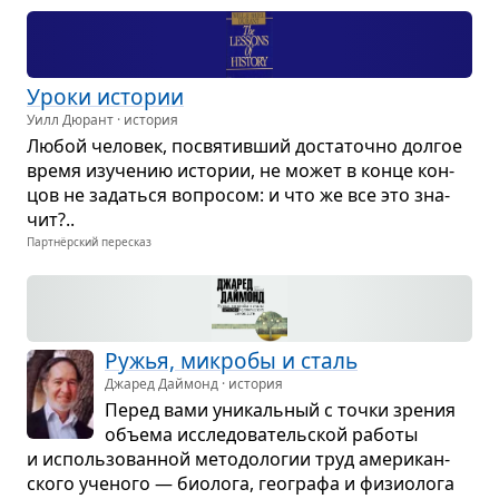
Уроки исто­рии
Уилл Дюрант · история
Любой чело­век, посвя­тив­ший доста­точно дол­гое
время изу­че­нию исто­рии, не может в конце кон­
цов не задаться вопро­сом: и что же все это зна­
чит?..
Партнёрский пересказ
Ружья, микробы и сталь
Джаред Даймонд · история
Перед вами уни­каль­ный с точки зре­ния
объема иссле­до­ва­тель­ской работы
и исполь­зо­ван­ной мето­до­ло­гии труд аме­ри­кан­
ского уче­ного — био­лога, гео­графа и физио­лога