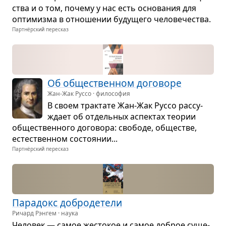
ства и о том, почему у нас есть осно­ва­ния для
опти­мизма в отно­ше­нии буду­щего чело­ве­че­ства.
Партнёрский пересказ
Об обще­ствен­ном дого­воре
Жан-Жак Руссо · философия
В своем трак­тате Жан-Жак Руссо рас­су­
ждает об отдель­ных аспек­тах тео­рии
обще­ствен­ного дого­вора: сво­боде, обще­стве,
есте­ствен­ном состо­я­нии...
Партнёрский пересказ
Пара­докс добро­де­тели
Ричард Рэнгем · наука
Чело­век — самое жесто­кое и самое доброе суще­