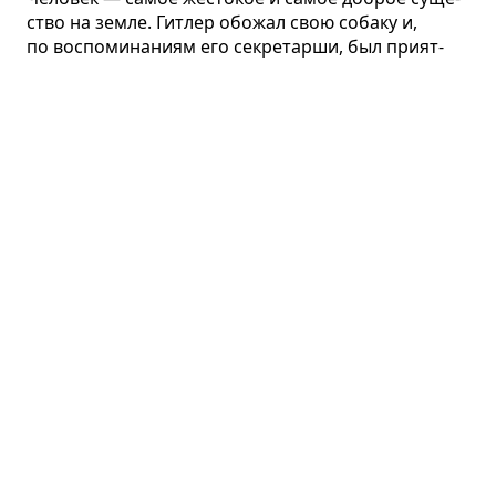
ство на земле. Гит­лер обо­жал свою собаку и,
по вос­по­ми­на­ниям его секре­тарши, был при­ят­
нейшим в обще­нии чело­ве­ком...
Партнёрский пересказ
Самые стран­ные в мире
Джозеф Хенрич · психология
О том, почему страны Запада так суще­ственно
отли­ча­ются от осталь­ного мира.
Партнёрский пересказ
Племя
Себастьян Юнгер · психология
О том, почему при всех дости­же­ниях