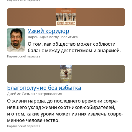
Узкий кори­дор
Дарон Аджемоглу · политика
О том, как обще­ство может соблю­сти
баланс между деспо­тиз­мом и анар­хией.
Партнёрский пересказ
Бла­го­по­лу­чие без избытка
Джеймс Сазман · антропология
О жизни народа, до послед­него вре­мени сохра­
няв­шего уклад жизни охот­ни­ков-соби­ра­те­лей,
и о том, какие уроки может из них извлечь совре­
мен­ное чело­ве­че­ство.
Партнёрский пересказ