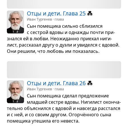
Отцы и дети. Глава 25
💑
Иван Тургенев · глава
Сын поме­щика сильно сбли­зился
с сестрой вдовы и одна­жды почти при­
знался ей в любви. Неожи­данно при­е­хал ниги­
лист, рас­ска­зал другу о дуэли и уви­делся с вдо­вой.
Они решили, что любовь им пока­за­лась.
Отцы и дети. Глава 26
💑
Иван Тургенев · глава
Сын поме­щика сде­лал пред­ло­же­ние
млад­шей сестре вдовы. Ниги­лист окон­ча­
тельно объ­яс­нился с вдо­вой и навсе­гда рас­стался
и с ней, и со своим дру­гом. Огор­чён­ного сына
поме­щика уте­шила его неве­ста.