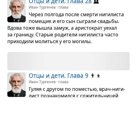
Отцы и дети. Глава 28
🪦
Иван Тургенев · глава
Через пол­года после смерти ниги­ли­ста
поме­щик и его сын сыграли сва­дьбы.
Вдова тоже вышла замуж, а ари­сто­крат уехал
за гра­ницу. Ста­рые роди­тели ниги­ли­ста часто
при­хо­дили молиться у его могилы.
Отцы и дети. Глава 9
👨‍👦
Иван Тургенев · глава
Гуляя с дру­гом по поме­стью, врач-ниги­
лист позна­ко­мился с сожи­тель­ни­цей
поме­щика и их ребён­ком. Врач не осу­дил поме­
щика, но рас­кри­ти­ко­вал веде­ние хозяйства
и высмеял его увле­че­ние игрой на вио­лон­чели.