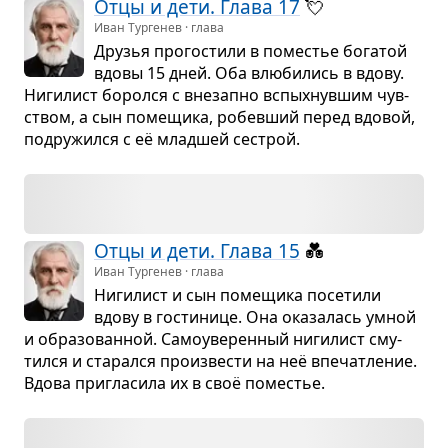
Отцы и дети. Глава 17
💘
Иван Тургенев · глава
Дру­зья про­го­стили в поме­стье бога­той
вдовы 15 дней. Оба влю­би­лись в вдову.
Ниги­лист боролся с вне­запно вспых­нув­шим чув­
ством, а сын поме­щика, робев­ший перед вдо­вой,
подру­жился с её млад­шей сестрой.
Отцы и дети. Глава 15
💑
Иван Тургенев · глава
Ниги­лист и сын поме­щика посе­тили
вдову в гости­нице. Она ока­за­лась умной
и обра­зо­ван­ной. Само­уве­рен­ный ниги­лист сму­
тился и ста­рался про­из­ве­сти на неё впе­чат­ле­ние.
Вдова при­гла­сила их в своё поме­стье.