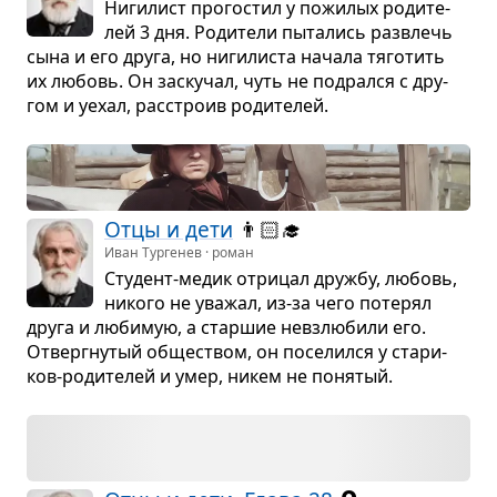
Ниги­лист про­го­стил у пожи­лых роди­те­
лей 3 дня. Роди­тели пыта­лись раз­влечь
сына и его друга, но ниги­ли­ста начала тяго­тить
их любовь. Он заску­чал, чуть не под­рался с дру­
гом и уехал, рас­строив роди­те­лей.
Отцы и дети
👨🏻‍🎓
Иван Тургенев · роман
Сту­дент-медик отри­цал дружбу, любовь,
никого не ува­жал, из-за чего поте­рял
друга и люби­мую, а стар­шие невзлю­били его.
Отверг­ну­тый обще­ством, он посе­лился у ста­ри­
ков-роди­те­лей и умер, никем не поня­тый.