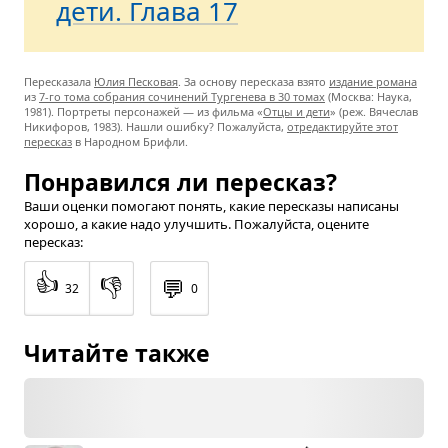
дети. Глава 17
Пересказала
Юлия Песковая
. За основу пересказа взято
издание романа
из
7-го тома собрания сочинений Тургенева в 30 томах
(Москва: Наука,
1981). Портреты персонажей — из фильма «
Отцы и дети
» (реж. Вячеслав
Никифоров, 1983). Нашли ошибку? Пожалуйста,
отредактируйте этот
пересказ
в Народном Брифли.
Понравился ли пересказ?
Ваши оценки помогают понять, какие пересказы написаны
хорошо, а какие надо улучшить. Пожалуйста, оцените
пересказ:
👍
👎
💬
32
0
Читайте также