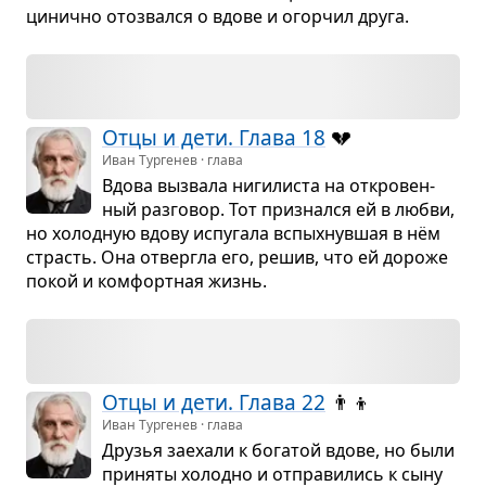
цинично ото­звался о вдове и огор­чил друга.
Отцы и дети. Глава 18
💔
Иван Тургенев · глава
Вдова вызвала ниги­ли­ста на откро­вен­
ный раз­го­вор. Тот при­знался ей в любви,
но холод­ную вдову испу­гала вспых­нув­шая в нём
страсть. Она отвергла его, решив, что ей дороже
покой и ком­форт­ная жизнь.
Отцы и дети. Глава 22
👨‍👦
Иван Тургенев · глава
Дру­зья заехали к бога­той вдове, но были
при­няты холодно и отпра­ви­лись к сыну