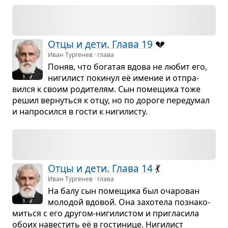
Отцы и дети. Глава 19
💔
Иван Тургенев · глава
Поняв, что бога­тая вдова не любит его,
ниги­лист поки­нул её име­ние и отпра­
вился к своим роди­те­лям. Сын поме­щика тоже
решил вер­нуться к отцу, но по дороге пере­ду­мал
и напро­сился в гости к ниги­ли­сту.
Отцы и дети. Глава 14
💃
Иван Тургенев · глава
На балу сын поме­щика был оча­ро­ван
моло­дой вдо­вой. Она захо­тела позна­ко­
миться с его дру­гом-ниги­ли­стом и при­гла­сила
обоих наве­стить её в гости­нице. Ниги­лист