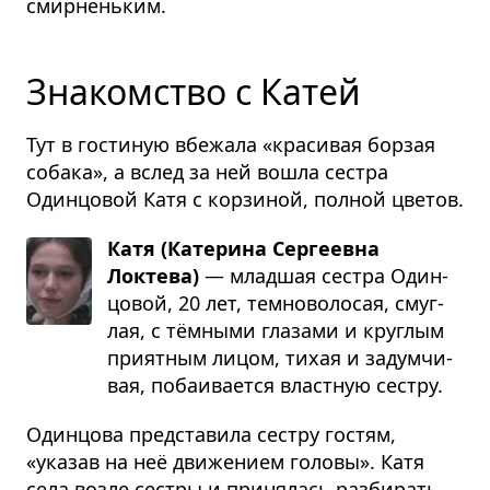
смирненьким.
Знакомство с Катей
Тут в гостиную вбежала «красивая борзая
собака», а вслед за ней вошла сестра
Одинцовой Катя с корзиной, полной цветов.
Катя (Катерина Сергеевна
Локтева)
— млад­шая сестра Один­
цо­вой, 20 лет, тем­но­во­ло­сая, смуг­
лая, с тём­ными гла­зами и круг­лым
при­ят­ным лицом, тихая и задум­чи­
вая, поба­и­ва­ется власт­ную сестру.
Одинцова представила сестру гостям,
«указав на неё движением головы». Катя
села возле сестры и принялась разбирать