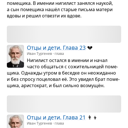
поме­щика. В име­нии ниги­лист занялся нау­кой,
а сын поме­щика нашёл ста­рые письма матери
вдовы и решил отвезти их вдове.
Отцы и дети. Глава 23
💔
Иван Тургенев · глава
Ниги­лист остался в име­нии и начал
часто общаться с сожи­тель­ни­цей поме­
щика. Одна­жды утром в беседке он неожи­данно
и без спросу поце­ло­вал её. Это уви­дел брат поме­
щика, ари­сто­крат, и был сильно воз­мущён.
Отцы и дети. Глава 21
👨‍👦
Иван Тургенев · глава