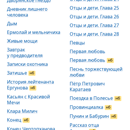
Дворянское гнездо
Отцы и дети. Глава 25
Дневник лишнего
человека
Отцы и дети. Глава 26
Дым
Отцы и дети. Глава 27
Ермолай и мельничиха
Отцы и дети. Глава 28
Живые мощи
Певцы
Завтрак
Первая любовь
у предводителя
Первая любовь
нб
Записки охотника
Песнь торжествующей
Затишье
нб
любви
История лейтенанта
Пётр Петрович
Ергунова
нб
Каратаев
Касьян с Красивой
Поездка в Полесье
нб
Мечи
Провинциалка
нб
Клара Милич
Пунин и Бабурин
нб
Конец
нб
Рассказ отца
Конец Чертопханова