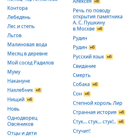
Алексея
нб
Контора
Речь по поводу
открытия памятника
Лебедянь
А. С. Пушкину
Лес и степь
в Москве
нб
Льгов
Рудин
Малиновая вода
Рудин
нб
Месяц в деревне
Русский язык
нб
Мой сосед Радилов
Свидание
Муму
Смерть
Накануне
Собака
нб
Нахлебник
нб
Сон
нб
Нищий
нб
Степной король Лир
Новь
Странная история
нб
Однодворец
Стук... стук... стук!..
нб
Овсяников
Стучит!
Отцы и дети