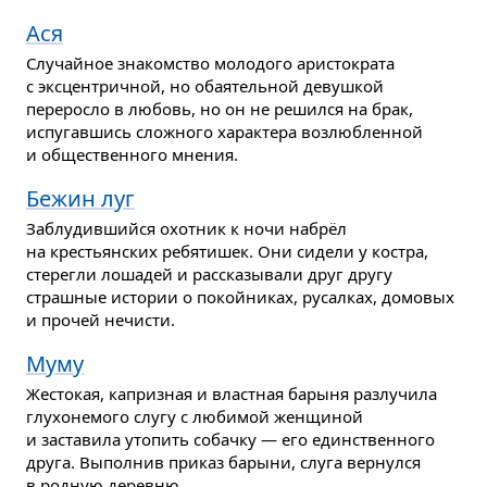
Ася
Случайное знакомство молодого аристократа
с эксцентричной, но обаятельной девушкой
переросло в любовь, но он не решился на брак,
испугавшись сложного характера возлюбленной
и общественного мнения.
Бежин луг
Заблудившийся охотник к ночи набрёл
на крестьянских ребятишек. Они сидели у костра,
стерегли лошадей и рассказывали друг другу
страшные истории о покойниках, русалках, домовых
и прочей нечисти.
Муму
Жестокая, капризная и властная барыня разлучила
глухонемого слугу с любимой женщиной
и заставила утопить собачку — его единственного
друга. Выполнив приказ барыни, слуга вернулся
в родную деревню.