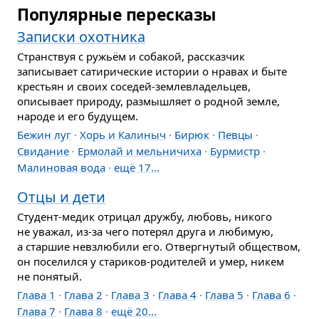
Популярные пересказы
Записки охотника
Странствуя с ружьём и собакой, рассказчик
записывает сатирические истории о нравах и быте
крестьян и своих соседей-землевла­дельцев,
описывает природу, размышляет о родной земле,
народе и его будущем.
Бежин луг
Хорь и Калиныч
Бирюк
Певцы
Свидание
Ермолай и мельничиха
Бурмистр
Малиновая вода
ещё 17...
Отцы и дети
Студент-медик отрицал дружбу, любовь, никого
не уважал, из-за чего потерял друга и любимую,
а старшие невзлюбили его. Отвергнутый обществом,
он поселился у стариков-родителей и умер, никем
не понятый.
Глава 1
Глава 2
Глава 3
Глава 4
Глава 5
Глава 6
Глава 7
Глава 8
ещё 20...