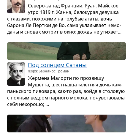
Северо-запад Фран­ции. Руан. Майское
утро 1819 г. Жанна, бело­ку­рая девушка
с гла­зами, похо­жими на голу­бые агаты, дочь
барона Ле Пер­тюи де Во, сама укла­ды­вает чемо­
даны и снова смот­рит в окно: дождь не ути­хает...
Под солн­цем Сатаны
Жорж Бернанос · роман
Жер­мена Малорти по про­звищу
Мушетта, шест­на­дца­ти­лет­няя дочь кам­
пань­ского пиво­вара, как-то раз, войдя в сто­ло­вую
с пол­ным вед­ром пар­ного молока, почув­ство­вала
себя нехо­рошо; ...