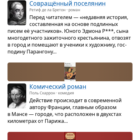
Совра­щён­ный посе­ля­нин
Ретиф де ла Бретон · роман
Перед чита­те­лем — «недав­няя исто­рия,
состав­лен­ная на основе под­лин­ных
писем её участ­ни­ков». Юного Эдмона Р***, сына
мно­го­дет­ного зажи­точ­ного кре­стья­нина, отво­зят
в город и поме­щают в уче­ники к худож­нику, гос­
по­дину Паран­гону...
Коми­че­ский роман
Поль Скаррон · комедия
Действие про­ис­хо­дит в совре­мен­ной
автору Фран­ции, глав­ным обра­зом
в Мансе — городе, что рас­по­ло­жен в двух­стах
кило­мет­рах от Парижа...