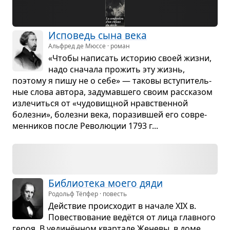
Испо­ведь сына века
Альфред де Мюссе · роман
«Чтобы напи­сать исто­рию своей жизни,
надо сна­чала про­жить эту жизнь,
поэтому я пишу не о себе» — таковы всту­пи­тель­
ные слова автора, заду­мав­шего своим рас­ска­зом
изле­читься от «чудо­вищ­ной нрав­ствен­ной
болезни», болезни века, пора­зив­шей его совре­
мен­ни­ков после Рево­лю­ции 1793 г...
Биб­лио­тека моего дяди
Родольф Тёпфер · повесть
Действие про­ис­хо­дит в начале XIX в.
Повест­во­ва­ние ведётся от лица глав­ного
героя. В уединён­ном квар­тале Женевы, в доме,