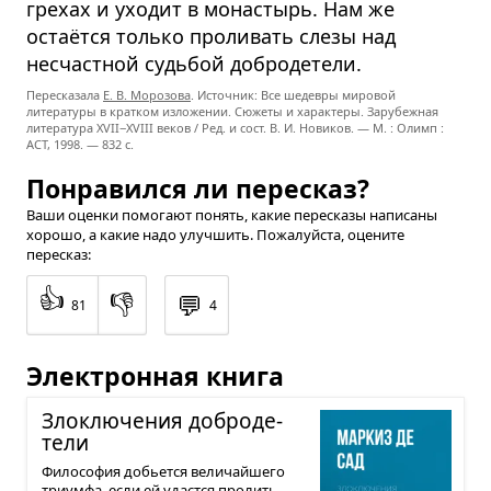
грехах и уходит в монастырь. Нам же
остаётся только проливать слезы над
несчастной судьбой добродетели.
Пересказала
Е. В. Морозова
. Источник: Все шедевры мировой
литературы в кратком изложении. Сюжеты и характеры. Зарубежная
литература
XVII−XVIII
веков / Ред. и сост. В. И. Новиков. — М. : Олимп :
ACT, 1998. — 832 с.
Понравился ли пересказ?
Ваши оценки помогают понять, какие пересказы написаны
хорошо, а какие надо улучшить. Пожалуйста, оцените
пересказ:
👍
👎
💬
81
4
Электронная книга
Зло­клю­че­ния добро­де­
тели
Философия добьется величайшего
триумфа, если ей удастся пролить