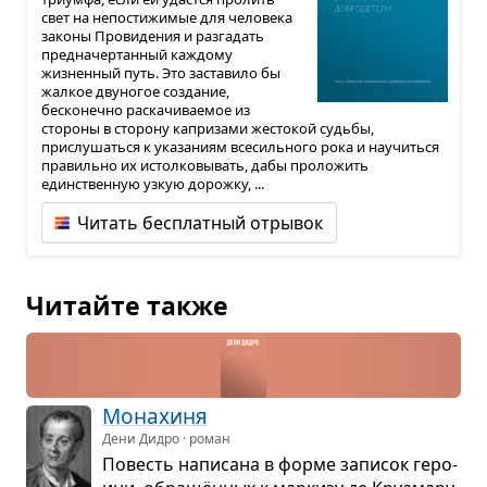
свет на непостижимые для человека
законы Провидения и разгадать
предначертанный каждому
жизненный путь. Это заставило бы
жалкое двуногое создание,
бесконечно раскачиваемое из
стороны в сторону капризами жестокой судьбы,
прислушаться к указаниям всесильного рока и научиться
правильно их истолковывать, дабы проложить
единственную узкую дорожку, ...
Читать бесплатный отрывок
Читайте также
Мона­хиня
Дени Дидро · роман
Повесть напи­сана в форме запи­сок геро­