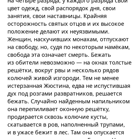
на четыре разряда, у каждого разряда свой
цвет одежд, свой распорядок дня, свои
занятия, свои наставницы. Крайняя
осторожность святых отцов и их высокое
положение делают их неуязвимыми.
Женщин, наскучивших монахам, отпускают
на свободу, но, судя по некоторым намёкам,
свобода эта означает смерть. Бежать
из обители невозможно — на окнах толстые
решётки, вокруг рвы и несколько рядов
колючей живой изгороди. Тем не менее
истерзанная Жюстина, едва не испустившая
дух под розгами развратников, решается
бежать. Случайно найденным напильником
она перепиливает оконную решётку,
продирается сквозь колючие кусты,
скатывается в ров, наполненный трупами,
и в ужасе бежит в лес. Там она опускается