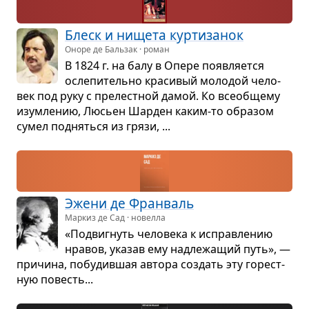
Блеск и нищета кур­ти­за­нок
Оноре де Бальзак · роман
В 1824 г. на балу в Опере появ­ля­ется
осле­пи­тельно кра­си­вый моло­дой чело­
век под руку с пре­лест­ной дамой. Ко все­об­щему
изум­ле­нию, Люсьен Шар­ден каким-то обра­зом
сумел под­няться из грязи, ...
Эжени де Фран­валь
Маркиз де Сад · новелла
«Подвиг­нуть чело­века к исправ­ле­нию
нра­вов, ука­зав ему над­ле­жа­щий путь», —
при­чина, побу­див­шая автора создать эту горест­
ную повесть...