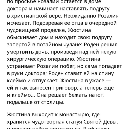
по просьбе Розалии остаётся в доме
доктора и начинает наставлять подругу
в христианской вере. Неожиданно Розалия
исчезает. Подозревая её отца в очередной
чудовищной проделке, Жюстина
обыскивает дом и находит свою подругу
запертой в потайном чулане: Роден решил
умертвить дочь, произведя над ней некую
хирургическую операцию. Жюстина
устраивает Розалии побег, но сама попадает
в руки доктора; Роден ставит ей на спину
клеймо и отпускает. Жюстина в ужасе —
ей и так вынесен приговор, а теперь ещё
и клеймо... Она решает бежать на юг,
подальше от столицы.
Жюстина выходит к монастырю, где
хранится чудотворная статуя Святой Девы,
и решает пойти помолиться. В обители