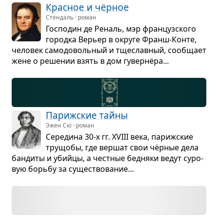
Крас­ное и чёр­ное
Стендаль · роман
Гос­по­дин де Реналь, мэр фран­цуз­ского
городка Верьер в округе Франш-Конте,
чело­век само­до­воль­ный и тще­слав­ный, сооб­щает
жене о реше­нии взять в дом гувер­нёра...
Париж­ские тайны
Эжен Сю · роман
Сере­дина 30-х гг. XVIII века, париж­ские
тру­щобы, где вер­шат свои чёр­ные дела
бан­диты и убийцы, а чест­ные бед­няки ведут суро­
вую борьбу за суще­ство­ва­ние...