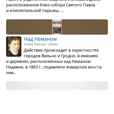
рас­по­ло­жен­ном близ собора Свя­того Павла
и епи­ско­паль­ной тюрьмы, ...
Над Нема­ном
Элиза Ожешко · роман
Действие про­ис­хо­дит в окрест­но­стях
горо­дов Вильно и Гродно, в име­ниях
и дерев­нях, рас­по­ло­жен­ных над Нема­ном.
Недавно, в 1863 г., подав­лено январ­ское вос­ста­
ние...
Флор­виль и Кур­валь
Маркиз де Сад · новелла
Про­из­ве­де­нием этим автор желает убе­