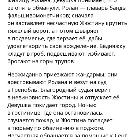
жилищу Ролана, девушка понимает, что
её опять обманули. Ролан — главарь банды
фальшивомонетчиков; сначала
он заставляет несчастную Жюстину крутить
тяжёлый ворот, а потом швыряет
в подземелье, где терзает её, дабы
удовлетворить своё вожделение. Бедняжку
кладут в гроб, подвешивают, избивают,
бросают на горы трупов...
Неожиданно приезжают жандармы; они
арестовывают Ролана и везут на суд
в Гренобль. Благородный судья верит
в невиновность Жюстины и отпускает её.
Девушка покидает город. Ночью
в гостинице, где она остановилась,
случается пожар, и Жюстина попадает
в тюрьму по обвинению в поджоге.
Несчастная обращается за помощью к Сент-