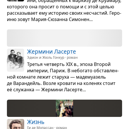
ини, обра­щён­ных к мар­кизу де Круа­мару,
кото­рого она про­сит о помощи и с этой целью
рас­ска­зы­вает ему исто­рию своих несча­стий. Геро­
иню зовут Мария-Сюзанна Симо­нен...
Жер­мини Ласерте
Эдмон и Жюль Гонкур · роман
Тре­тья чет­верть XIX в., эпоха Вто­рой
импе­рии, Париж. В небо­гато обстав­лен­
ной ком­нате лежит ста­руха — маде­му­а­зель
де Варан­дейль. Возле кро­вати на коле­нях стоит
её слу­жанка — Жер­мини Ласерте...
Жизнь
Ги де Мопассан · роман