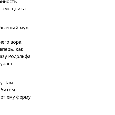
анность
о помощника
— бывший муж
него вора.
еперь, как
казу Родольфа
ручает
у. Там
убитом
ает ему ферму