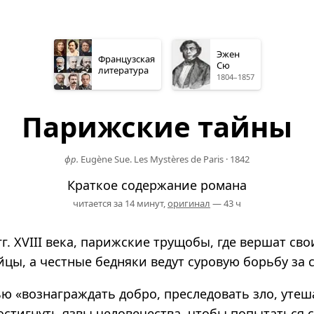
Эжен
Французская
Сю
литература
1804–1857
Парижские тайны
фр.
Eugène Sue. Les Mystères de Paris
·
1842
Краткое содержание романа
читается за 14 минут,
оригинал
— 43 ч
гг. XVIII века, парижские трущобы, где вершат св
цы, а честные бедняки ведут суровую борьбу за 
ю «вознаграждать добро, преследовать зло, утеш
остигнуть язвы человечества, чтобы попытаться с