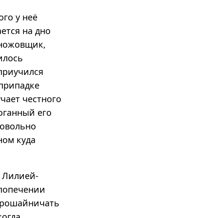
го у неё
ется на дно
оножовщик,
илось
 приучился
 припадке
учает честного
оганный его
ровольно
ном куда
 Лилией-
 попечении
опрошайничать
когда