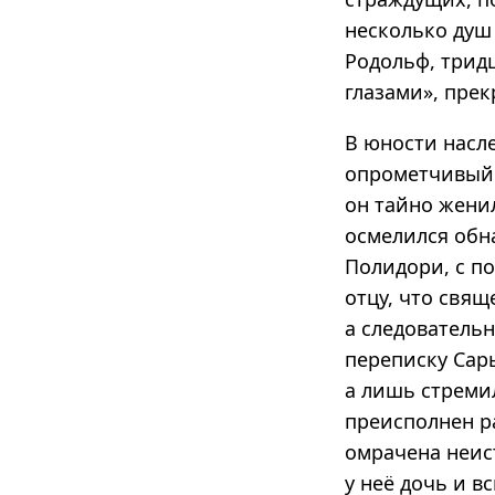
несколько душ
Родольф, трид
глазами», пре
В юности насл
опрометчивый 
он тайно женил
осмелился обн
Полидори, с п
отцу, что свя
а следовательн
переписку Сары
а лишь стреми
преисполнен ра
омрачена неис
у неё дочь и в