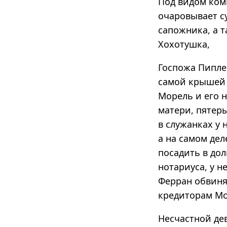
Под видом ком
очаровывает с
сапожника, а 
Хохотушка,
Госпожа Пипле
самой крышей 
Морель и его 
матери, пятер
в служанках у
а на самом дел
посадить в до
нотариуса, у н
Ферран обвиняе
кредиторам Мо
Несчастной де