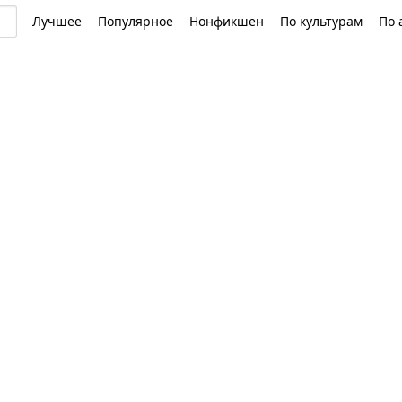
Лучшее
Популярное
Нонфикшен
По культурам
По 