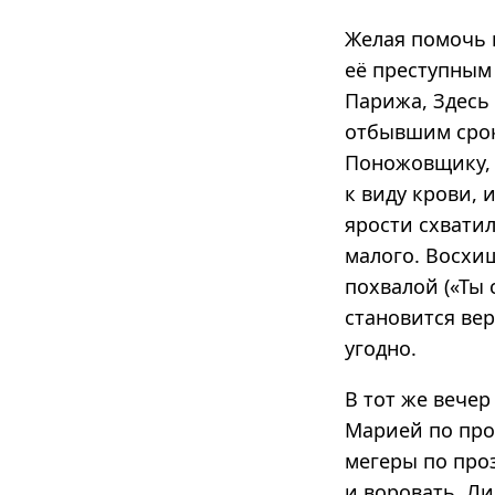
Желая помочь 
её преступным
Парижа, Здесь
отбывшим срок
Поножовщику, о
к виду крови, 
ярости схватил
малого. Восхи
похвалой («Ты 
становится ве
угодно.
В тот же вече
Марией по про
мегеры по про
и воровать. Ли