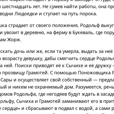
 шестнадцать лет. Не сумев найти работы, она п
водни Людоедки и ступает на путь порока.
шка страдает от своего положения, Родольф выку
и увозит в деревню, на ферму в Букеваль, где пор
дам Жорж.
скать дочь или же, если та умерла, выдать за не
 возрасту девушку, дабы смягчить сердце Родоль
а ней. Поиски приводят её к Сычихе и её дружку
о прозвищу Грамотей. С помощью Поножовщика 
 Сары и осуществляет свой собственный — предл
тый и никем не охраняемый дом. Разумеется, речь
омов Родольфа, где негодяев будут ждать в засад
дольфу, Сычиха и Грамотей заманивают его в при
 сердце» и сбрасывают в подвал с водой, а сами