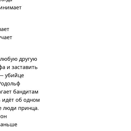
ринимает
пает
учает
ё любую другую
фа и заставить
 — убийце
Родольф
агает бандитам
 идёт об одном
е люди принца.
тон
 раньше