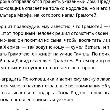
срока отправляются грабить указанный дом. Пред
ножовщика спасает не только Родольфа, но и ег
Вальтера Мэрфа, на которого напал Грамотей.
ершит правосудие. Ему известно, что Грамотей 
 Этот порочный человек решил отомстить своей
 жене: он похитил их сына, чтобы воспитать из 
а Жермен — так зовут юношу — сумел бежать, и т
ать Грамотею, он живёт на улице Тампль. По при
й врач Давид ослепляет Грамотея. Затем принц в
мажник и отпускает на все четыре стороны.
наградить Поножовщика и дарит ему мясную лавк
гося малого находят страшные воспоминания об 
 отказывается от подарка. Тогда Родольф предлаг
соглашается её принять и уезжает.