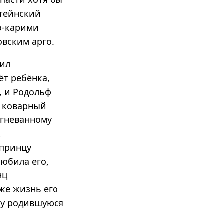
штейнский
о-карими
овским арго.
шил
ёт ребёнка,
, и Родольф
, коварный
згневанному
,
 принцу
любила его,
нц
 же жизнь его
му родившуюся