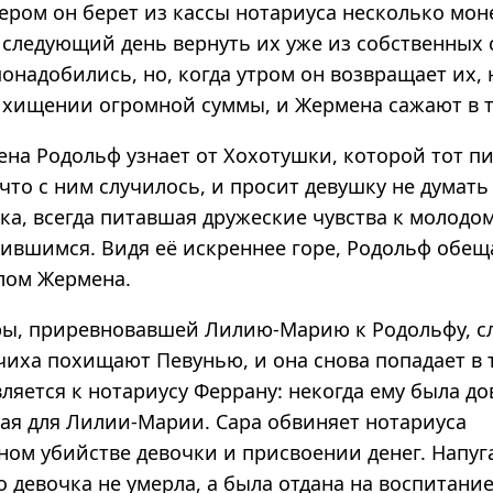
ером он берет из кассы нотариуса несколько мон
а следующий день вернуть их уже из собственных
понадобились, но, когда утром он возвращает их,
в хищении огромной суммы, и Жермена сажают в 
ена Родольф узнает от Хохотушки, которой тот п
 что с ним случилось, и просит девушку не думать
ка, всегда питавшая дружеские чувства к молодом
чившимся. Видя её искреннее горе, Родольф обещ
елом Жермена.
ры, приревновавшей Лилию-Марию к Родольфу, с
чиха похищают Певунью, и она снова попадает в 
ляется к нотариусу Феррану: некогда ему была до
ая для Лилии-Марии. Сара обвиняет нотариуса
ном убийстве девочки и присвоении денег. Напу
о девочка не умерла, а была отдана на воспитани