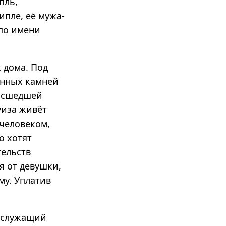
пль,
пле, её мужа-
по имени
 дома. Под
енных камней
масшедшей
уиза живёт
 человеком,
о хотят
тельств
я от девушки,
му. Уплатив
е служащий