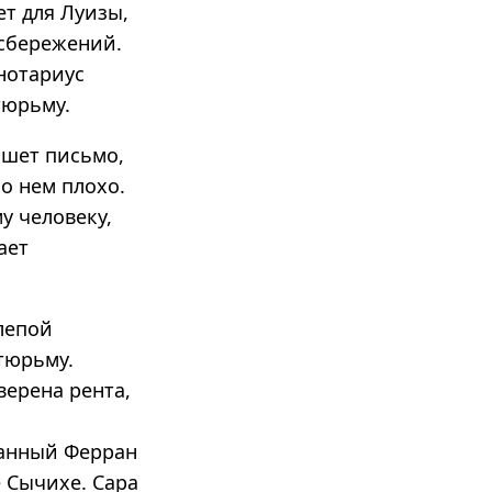
ет для Луизы,
 сбережений.
 нотариус
тюрьму.
ишет письмо,
 о нем плохо.
у человеку,
ает
лепой
тюрьму.
верена рента,
ганный Ферран
е Сычихе. Сара