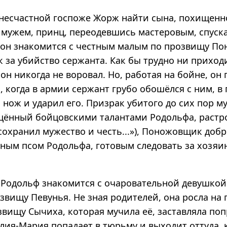
несчастной госпоже Жорж найти сына, похищенно
 мужем, принц, переодевшись мастеровым, спуска
 он знакомится с честным малым по прозвищу П
 за убийство сержанта. Как бы трудно ни приход
н никогда не воровал. Но, работая на бойне, он
и, когда в армии сержант грубо обошёлся с ним, в
 нож и ударил его. Призрак убитого до сих пор м
щённый бойцовскими талантами Родольфа, растр
сохранил мужество и честь...»), Поножовщик доб
рным псом Родольфа, готовым следовать за хозяи
р Родольф знакомится с очаровательной девушкой
звищу Певунья. Не зная родителей, она росла на
звищу Сычиха, которая мучила её, заставляла п
лия-Мария попадает в тюрьму и выходит оттуда, 