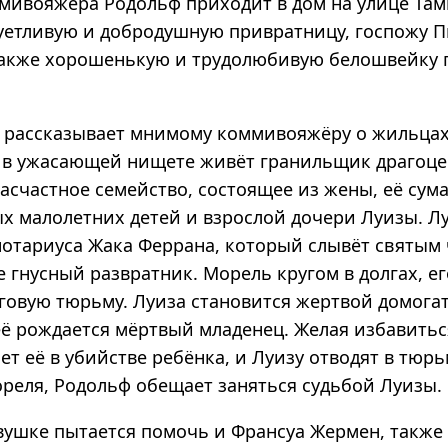
мивояжёра Родольф приходит в дом на улице Там
уетливую и добродушную привратницу, госпожу Пи
также хорошенькую и трудолюбивую белошвейку 
 рассказывает мнимому коммивояжёру о жильцах
в ужасающей нищете живёт гранильщик драгоц
насчастное семейство, состоящее из жены, её су
ых малолетних детей и взрослой дочери Луизы. Л
 нотариуса Жака Феррана, который слывёт святым
е гнусный развратник. Морель кругом в долгах, ег
лговую тюрьму. Луиза становится жертвой домога
её рождается мёртвый младенец. Желая избавитьс
т её в убийстве ребёнка, и Луизу отводят в тюрь
реля, Родольф обещает заняться судьбой Луизы.
вушке пытается помочь и Франсуа Жермен, такж