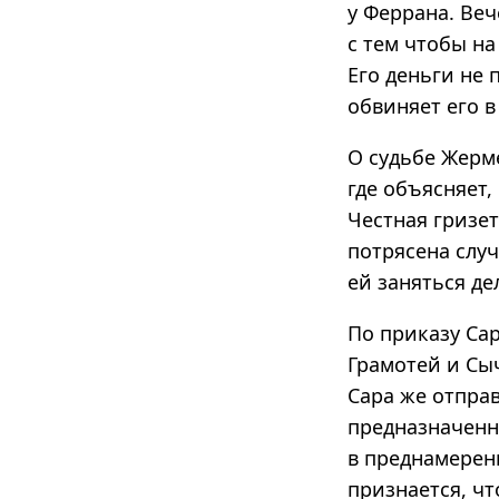
у Феррана. Веч
с тем чтобы н
Его деньги не 
обвиняет его 
О судьбе Жерм
где объясняет,
Честная гризет
потрясена слу
ей заняться д
По приказу Са
Грамотей и Сы
Сара же отправ
предназначенн
в преднамерен
признается, чт