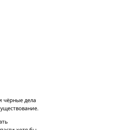
ои чёрные дела
существование.
ать
пасти хотя бы