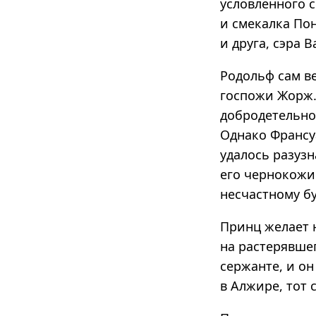
условленного 
и смекалка По
и друга, сэра 
Родольф сам в
госпожи Жорж.
добродетельной
Однако Франсу
удалось разузн
его чернокожи
несчастному бу
Принц желает 
на растерявше
сержанте, и он
в Алжире, тот 