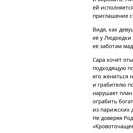
ей исполняется
приглашение с
Видя, как деву
её у Людоедки 
её заботам ма
Сара хочет оты
подходящую по
его жениться н
и грабителю п
нарушает план
ограбить бога
из парижских д
Не доверяя Ро
«Кровоточащее