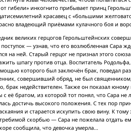
 от гибели» инкогнито прибывает принц Героль
цатисемилетний красавец с «большими желтоват
красно владеющий приёмами кулачного боя и вор
едник великих герцогов Герольштейнских совер
поступок — узнав, что его возлюбленная Сара жд
ся на ней. Старый герцог не признал этого союза
ажить шпагу против отца. Воспитатель Родольфа
омощью которого был заключён брак, поведал ра
щенник, совершивший обряд, не был священником
о, брак недействителен. Также он показал юному
 с её братом, из которой тот понял, что Сара не 
лась достичь высокого положения. С тех пор при
скаяния и старается искупить свою вину. К тому
требимой скорбью — Сара не пожелала отдать е
скоре сообщила, что девочка умерла...