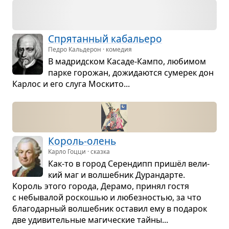
Спря­тан­ный каба­льеро
Педро Кальдерон · комедия
В мад­рид­ском Касаде-Кампо, люби­мом
парке горо­жан, дожи­да­ются суме­рек дон
Кар­лос и его слуга Мос­кито...
Король-олень
Карло Гоцци · сказка
Как-то в город Серен­дипп пришёл вели­
кий маг и вол­шеб­ник Дуран­дарте.
Король этого города, Дерамо, при­нял гостя
с небы­ва­лой рос­ко­шью и любез­но­стью, за что
бла­го­дар­ный вол­шеб­ник оста­вил ему в пода­рок
две уди­ви­тель­ные маги­че­ские тайны...