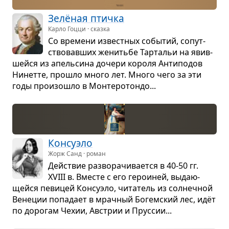
Зелё­ная птичка
Карло Гоцци · сказка
Со вре­мени извест­ных собы­тий, сопут­
ство­вав­ших женитьбе Тар­та­льи на явив­
шейся из апель­сина дочери короля Анти­по­дов
Нинетте, про­шло много лет. Много чего за эти
годы про­изо­шло в Мон­те­ро­тондо...
Кон­су­эло
Жорж Санд · роман
Действие раз­во­ра­чи­ва­ется в 40-50 гг.
XVIII в. Вме­сте с его геро­и­ней, выда­ю­
щейся певи­цей Кон­су­эло, чита­тель из сол­неч­ной
Вене­ции попа­дает в мрач­ный Богем­ский лес, идёт
по доро­гам Чехии, Австрии и Прус­сии...