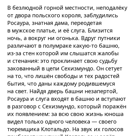
В безлюдной горной местности, неподалёку
от двора польского короля, заблудились
Росаура, знатная дама, переодетая
в мужское платье, и её слуга. Близится
ночь, а вокруг ни огонька. Вдруг путники
различают в полумраке какую-то башню,
из-за стен которой им слышатся жалобы
и стенания: это проклинает свою судьбу
закованный в цепи Сехизмундо. Он сетует
на то, что лишён свободы и тех радостей
бытия, что даны каждому родившемуся
на свет. Найдя дверь башни незапертой,
Росаура и слуга входят в башню и вступают
в разговор с Сехизмундо, который поражён
их появлением: за всю свою жизнь юноша
видел только одного человека — своего
тюремщика Клотальдо. На звук их голосов