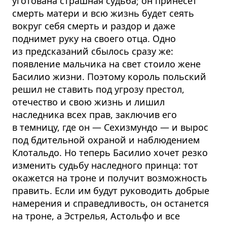
уготована страшная судьба; он принесёт
смерть матери и всю жизнь будет сеять
вокруг себя смерть и раздор и даже
поднимет руку на своего отца. Одно
из предсказаний сбылось сразу же:
появление мальчика на свет стоило жене
Басилио жизни. Поэтому король польский
решил не ставить под угрозу престол,
отечество и свою жизнь и лишил
наследника всех прав, заключив его
в темницу, где он — Сехизмундо — и вырос
под бдительной охраной и наблюдением
Клотальдо. Но теперь Басилио хочет резко
изменить судьбу наследного принца: тот
окажется на троне и получит возможность
править. Если им будут руководить добрые
намерения и справедливость, он останется
на троне, а Эстрелья, Астольфо и все