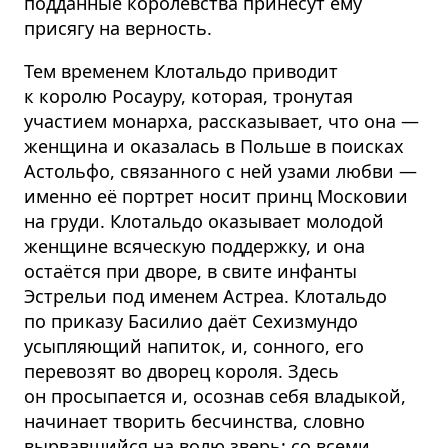
подданные королевства принесут ему
присягу на верность.
Тем временем Клотальдо приводит
к королю Росауру, которая, тронутая
участием монарха, рассказывает, что она —
женщина и оказалась в Польше в поисках
Астольфо, связанного с ней узами любви —
именно её портрет носит принц Московии
на груди. Клотальдо оказывает молодой
женщине всяческую поддержку, и она
остаётся при дворе, в свите инфанты
Эстрельи под именем Астреа. Клотальдо
по приказу Басилио даёт Сехизмундо
усыпляющий напиток, и, сонного, его
перевозят во дворец короля. Здесь
он просыпается и, осознав себя владыкой,
начинает творить бесчинства, словно
вырвавшийся на волю зверь: со всеми,