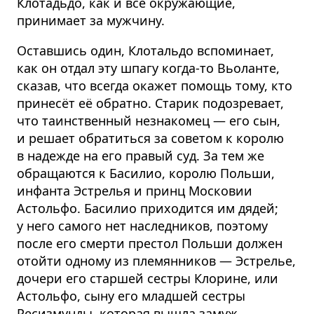
Клотадьдо, как и все окружающие,
принимает за мужчину.
Оставшись один, Клотальдо вспоминает,
как он отдал эту шпагу когда-то Вьоланте,
сказав, что всегда окажет помощь тому, кто
принесёт её обратно. Старик подозревает,
что таинственный незнакомец — его сын,
и решает обратиться за советом к королю
в надежде на его правый суд. За тем же
обращаются к Басилио, королю Польши,
инфанта Эстрелья и принц Московии
Астольфо. Басилио приходится им дядей;
у него самого нет наследников, поэтому
после его смерти престол Польши должен
отойти одному из племянников — Эстрелье,
дочери его старшей сестры Клорине, или
Астольфо, сыну его младшей сестры
Ресизмунды, которая вышла замуж