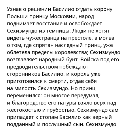
Узнав о решении Басилио отдать корону
Польши принцу Московии, народ
поднимает восстание и освобождает
Сехизмундо из темницы. Люди не хотят
видеть чужестранца на престоле, а молва
о том, где спрятан наследный принц, уже
облетела пределы королевства; Сехизмундо
возглавляет народный бунт. Войска под его
предводительством побеждают
сторонников Басилио, и король уже
приготовился к смерти, отдав себя
на милость Сехизмундо. Но принц
переменился: он многое передумал,
и благородство его натуры взяло верх над
жестокостью и грубостью. Сехизмундо сам
припадает к стопам Басилио как верный
подданный и послушный сын. Сехизмундо