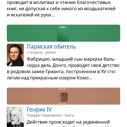
про­во­дит в молит­вах и чте­нии бла­го­че­сти­вых
книг, не допус­кая к себе никого из воз­ды­ха­те­лей
и иска­те­лей её руки...
Парм­ская оби­тель
Стендаль · роман
Фабри­цио, млад­ший сын мар­киза Валь­
серра дель Донго, про­во­дит своё дет­ство
в родо­вом замке Гри­анта, постро­ен­ном в XV сто­
ле­тии над пре­крас­ным озе­ром Комо...
Ген­рих IV
Луиджи Пиранделло · пьеса
Действие про­ис­хо­дит на уединён­ной