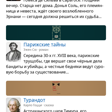
вечер. Старца нет дома. Донья Соль, его пле­мян­
ница и неве­ста, ждёт сво­его воз­люб­лен­ного
Эрнани — сего­дня должна решиться их судьба...
Париж­ские тайны
Эжен Сю · роман
Сере­дина 30-х гг. XVIII века, париж­ские
тру­щобы, где вер­шат свои чёр­ные дела
бан­диты и убийцы, а чест­ные бед­няки ведут суро­
вую борьбу за суще­ство­ва­ние...
Туран­дот
Карло Гоцци · сказка
Астра­хан­ского царя Тимура, его