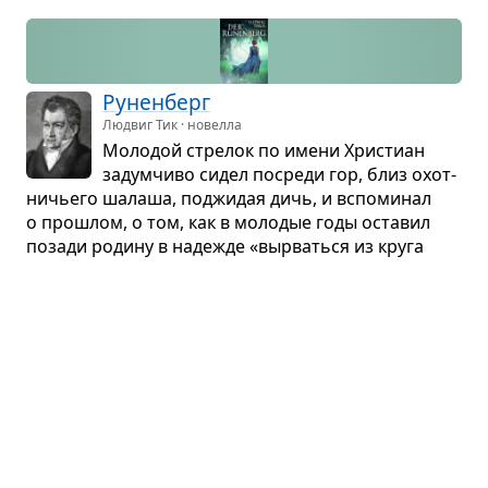
Рунен­берг
Людвиг Тик · новелла
Моло­дой стре­лок по имени Хри­стиан
задум­чиво сидел посреди гор, близ охот­
ни­чьего шалаша, под­жи­дая дичь, и вспо­ми­нал
о про­шлом, о том, как в моло­дые годы оста­вил
позади родину в наде­жде «вырваться из круга
всего, к чему при­вык с дет­ства...
Дон Кар­лос
Фридрих Шиллер · поэма
Действие про­ис­хо­дит в Испа­нии в 1568 г.,
на три­на­дца­том году цар­ство­ва­ния
короля Филиппа II. Основу сюжета состав­ляет