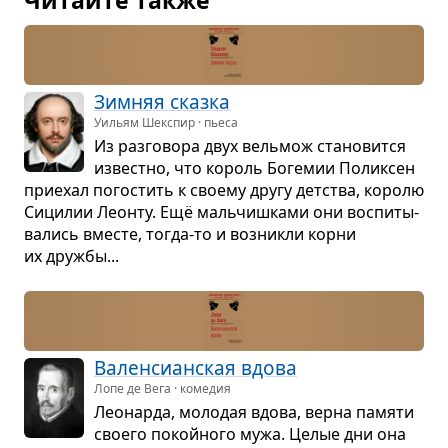
Зим­няя сказка
Уильям Шекспир · пьеса
Из раз­го­вора двух вель­мож ста­но­вится
известно, что король Боге­мии Полик­сен
при­е­хал пого­стить к сво­ему другу дет­ства, королю
Сици­лии Леонту. Ещё маль­чиш­ками они вос­пи­ты­
ва­лись вме­сте, тогда-то и воз­никли корни
их дружбы...
Вален­си­ан­ская вдова
Лопе де Вега · комедия
Лео­нарда, моло­дая вдова, верна памяти
сво­его покойного мужа. Целые дни она