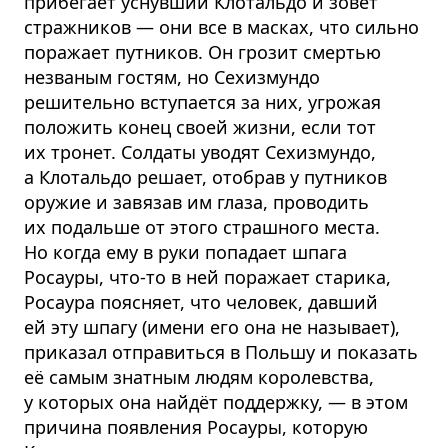
прибегает уснувший Клотальдо и зовёт
стражников — они все в масках, что сильно
поражает путников. Он грозит смертью
незваным гостям, но Сехизмундо
решительно вступается за них, угрожая
положить конец своей жизни, если тот
их тронет. Солдаты уводят Сехизмундо,
а Клотальдо решает, отобрав у путников
оружие и завязав им глаза, проводить
их подальше от этого страшного места.
Но когда ему в руки попадает шпага
Росауры, что-то в ней поражает старика,
Росаура поясняет, что человек, давший
ей эту шпагу (имени его она не называет),
приказал отправиться в Польшу и показать
её самым знатным людям королевства,
у которых она найдёт поддержку, — в этом
причина появления Росауры, которую