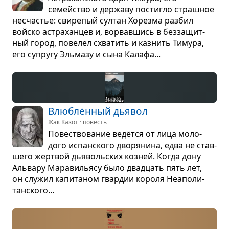
семейство и дер­жаву постигло страш­ное
несча­стье: сви­ре­пый сул­тан Хорезма раз­бил
войско астра­хан­цев и, ворвав­шись в без­за­щит­
ный город, пове­лел схва­тить и каз­нить Тимура,
его супругу Эль­мазу и сына Калафа...
Влю­блён­ный дья­вол
Жак Казот · повесть
Повест­во­ва­ние ведётся от лица моло­
дого испан­ского дво­ря­нина, едва не став­
шего жерт­вой дья­воль­ских коз­ней. Когда дону
Аль­вару Мара­ви­льясу было два­дцать пять лет,
он слу­жил капи­та­ном гвар­дии короля Неа­по­ли­
тан­ского...