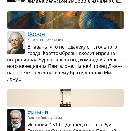
вилле в сель­ской Умбрии в начале XX в...
Ворон
Карло Гоцци · сказка
В гавань, что непо­далёку от столь­ного
града Фрат­том­брозы, вхо­дит изрядно
потрёпан­ная бурей галера под коман­дой доблест­
ного вене­ци­анца Пан­та­лоне. На ней принц Джен­
наро везёт неве­сту сво­ему брату, королю Мил­
лону...
Эрнани
Виктор Гюго · драма
Испа­ния, 1519 г. Дво­рец гер­цога Руй
Гомеса де Сильва в Сара­госе. Позд­ний