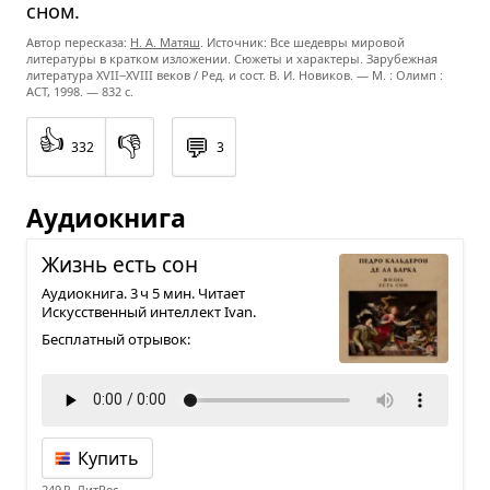
сном.
Автор пересказа:
Н. А. Матяш
. Источник: Все шедевры мировой
литературы в кратком изложении. Сюжеты и характеры. Зарубежная
литература
XVII−XVIII
веков / Ред. и сост. В. И. Новиков. — М. : Олимп :
ACT, 1998. — 832 с.
👍
👎
💬
332
3
Аудиокнига
Жизнь есть сон
Аудиокнига. 3 ч 5 мин. Читает
Искусственный интеллект Ivan.
Бесплатный отрывок:
Купить
249 ₽, ЛитРес