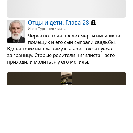
Отцы и дети. Глава 28
🪦
Иван Тургенев · глава
Через пол­года после смерти ниги­ли­ста
поме­щик и его сын сыграли сва­дьбы.
Вдова тоже вышла замуж, а ари­сто­крат уехал
за гра­ницу. Ста­рые роди­тели ниги­ли­ста часто
при­хо­дили молиться у его могилы.
Дом на набе­реж­ной
Юрий Трифонов · повесть
Действие про­ис­хо­дит в Москве и раз­вёр­
ты­ва­ется в несколь­ких вре­мен­ных пла­
нах: сере­дина 1930-х, вто­рая поло­вина 1940-х,
начало 1970-х гг...