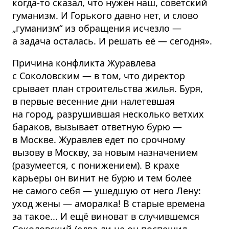
когда-то сказал, что нужен наш, советский
гуманизм. И Горького давно нет, и слово
„гуманизм“ из обращения исчезло —
а задача осталась. И решать её — сегодня».
Причина конфликта Журавлева
с Соколовским — в том, что директор
срывает план строительства жилья. Буря,
в первые весенние дни налетевшая
на город, разрушившая несколько ветхих
бараков, вызывает ответную бурю —
в Москве. Журавлев едет по срочному
вызову в Москву, за новым назначением
(разумеется, с понижением). В крахе
карьеры он винит не бурю и тем более
не самого себя — ушедшую от него Лену:
уход жены — аморалка! В старые времена
за такое... И ещё виноват в случившемся
Соколовский (едва ли не он поспешил