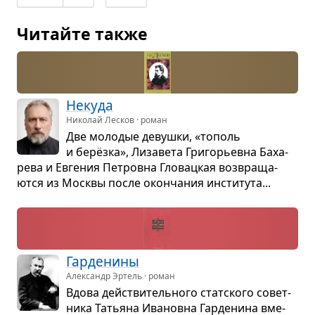
Читайте также
Некуда
Николай Лесков · роман
Две моло­дые девушки, «тополь
и берёзка», Лиза­вета Гри­го­рьевна Баха­
рева и Евге­ния Пет­ровна Гло­вац­кая воз­вра­ща­
ются из Москвы после окон­ча­ния инсти­тута...
Гар­де­нины
Александр Эртель · роман
Вдова действи­тель­ного стат­ского совет­
ника Татьяна Ива­новна Гар­де­нина вме­