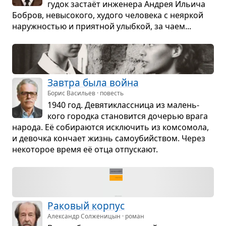
гудок застаёт инже­нера Андрея Ильича
Бобров, невы­со­кого, худого чело­века с неяр­кой
наруж­но­стью и при­ят­ной улыб­кой, за чаем...
Зав­тра была война
Борис Васильев · повесть
1940 год. Девя­ти­класс­ница из малень­
кого городка ста­но­вится доче­рью врага
народа. Её соби­ра­ются исклю­чить из ком­со­мола,
и девочка кон­чает жизнь само­убийством. Через
неко­то­рое время её отца отпус­кают.
Рако­вый кор­пус
Александр Солженицын · роман