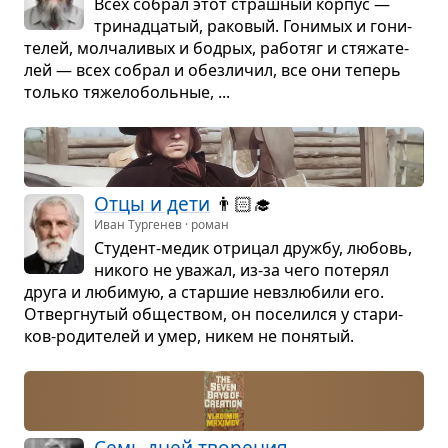
Всех собрал этот страш­ный кор­пус —
три­на­дца­тый, рако­вый. Гони­мых и гони­
те­лей, мол­ча­ли­вых и бодрых, рабо­тяг и стя­жа­те­
лей — всех собрал и обез­ли­чил, все они теперь
только тяже­ло­боль­ные, ...
Отцы и дети
👨🏻‍🎓
Иван Тургенев · роман
Сту­дент-медик отри­цал дружбу, любовь,
никого не ува­жал, из-за чего поте­рял
друга и люби­мую, а стар­шие невзлю­били его.
Отверг­ну­тый обще­ством, он посе­лился у ста­ри­
ков-роди­те­лей и умер, никем не поня­тый.
Семь дней тво­ре­ния