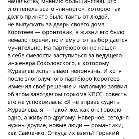
начальству, мнению большинства). Это
и оттепель всего «личного», которое так
долго принято было таить от людей,
не выпускать за дверь своего дома.
Коротеев — фронтовик, в жизни его было
немало горечи, но и ему этот выбор даётся
мучительно. На партбюро он не нашёл
в себе смелости заступиться за ведущего
инженера Соколовского, к которому
Журавлев испытывает неприязнь. И хотя
после злополучного партбюро Коротеев
изменил своё решение и напрямую заявил
об этом завотделом горкома КПСС, совесть
его не успокоилась: «Я не вправе судить
Журавлева, я — такой же, как он. Говорю
одно, а живу по-другому. Наверное, сегодня
нужны другие, новые люди — романтики,
как Савченко. Откуда их взять? Горький