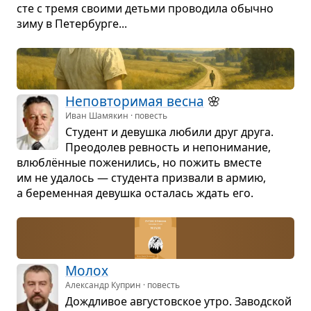
сте с тремя сво­ими детьми про­во­дила обычно
зиму в Петер­бурге...
Непо­вто­ри­мая весна
🌸
Иван Шамякин · повесть
Сту­дент и девушка любили друг друга.
Пре­одо­лев рев­ность и непо­ни­ма­ние,
влю­блён­ные поже­ни­лись, но пожить вме­сте
им не уда­лось — сту­дента при­звали в армию,
а бере­мен­ная девушка оста­лась ждать его.
Молох
Александр Куприн · повесть
Дожд­ли­вое авгу­стов­ское утро. Завод­ской