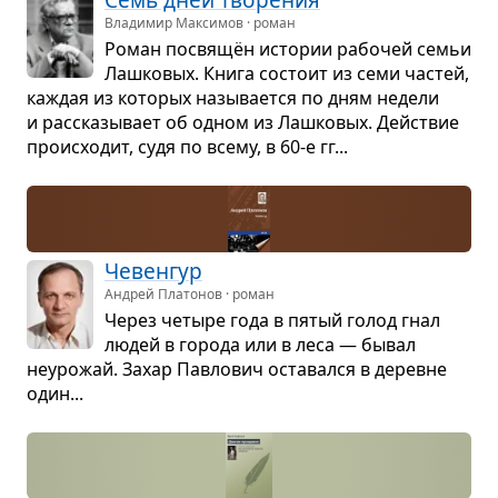
Владимир Максимов · роман
Роман посвящён исто­рии рабо­чей семьи
Лаш­ко­вых. Книга состоит из семи частей,
каж­дая из кото­рых назы­ва­ется по дням недели
и рас­ска­зы­вает об одном из Лаш­ко­вых. Действие
про­ис­хо­дит, судя по всему, в 60-е гг...
Чевен­гур
Андрей Платонов · роман
Через четыре года в пятый голод гнал
людей в города или в леса — бывал
неуро­жай. Захар Пав­ло­вич оста­вался в деревне
один...