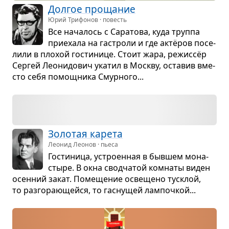
Дол­гое про­ща­ние
Юрий Трифонов · повесть
Все нача­лось с Сара­това, куда труппа
при­е­хала на гастроли и где актёров посе­
лили в пло­хой гости­нице. Стоит жара, режис­сёр
Сер­гей Лео­ни­до­вич ука­тил в Москву, оста­вив вме­
сто себя помощ­ника Смур­ного...
Золо­тая карета
Леонид Леонов · пьеса
Гости­ница, устро­ен­ная в быв­шем мона­
стыре. В окна свод­ча­той ком­наты виден
осен­ний закат. Поме­ще­ние осве­щено тус­клой,
то раз­го­ра­ю­щейся, то гас­ну­щей лам­поч­кой...