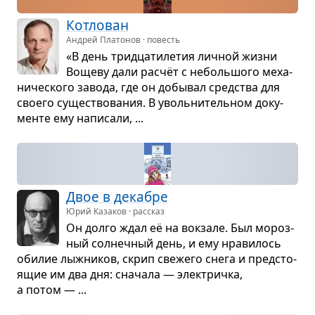
Кот­ло­ван
Андрей Платонов · повесть
«В день трид­ца­ти­ле­тия лич­ной жизни
Вощеву дали рас­чёт с неболь­шого меха­
ни­че­ского завода, где он добы­вал сред­ства для
сво­его суще­ство­ва­ния. В уволь­ни­тель­ном доку­
менте ему напи­сали, ...
Двое в дека­бре
Юрий Казаков · рассказ
Он долго ждал её на вок­зале. Был мороз­
ный сол­неч­ный день, и ему нра­ви­лось
оби­лие лыж­ни­ков, скрип све­жего снега и пред­сто­
я­щие им два дня: сна­чала — элек­тричка,
а потом — ...