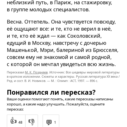
неблизкий путь, в Париж, на стажировку,
в группе молодых специалистов.
Весна. Оттепель. Она чувствуется повсюду,
её ощущают все: и те, кто не верил в неё,
и те, кто её ждал — как Соколовский,
едущий в Москву, навстречу с дочерью
Машенькой, Мэри, балериной из Брюсселя,
совсем ему не знакомой и самой родной,
с которой он мечтал увидеться всю жизнь.
Пересказал
М. К. Поздняев
. Источник: Все шедевры мировой литературы
в кратком изложении. Сюжеты и характеры. Русская литература XX века /
Ред. и сост. В. И. Новиков. — М. : Олимп : ACT, 1997. — 896 с.
Понравился ли пересказ?
Ваши оценки помогают понять, какие пересказы написаны
хорошо, а какие надо улучшить. Пожалуйста, оцените
пересказ:
👍
👎
💬
48
1