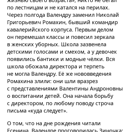
по лестницам и не катался на перилах.
Через полгода Валендру заменил Николай
Григорьевич Ромахин, бывший командир
кавалерийского корпуса. Первым делом
он перемешал классы и повесил зеркала
в женских уборных. Школа зазвенела
детскими голосами и смехом, а у девочек
появились бантики и модные чёлки. Вся
школа обожала директора и терпеть
не могла Валендру. Её же нововведения
Ромахина злили: они шли вразрез
с представ­лениями Валентины Андроновны
о воспитании детей. Она начала борьбу
с директором, по любому поводу строча
письма «куда следует».
О том, что на дне рождения читали
Есенина, Валендре проговорилась Зиночка: