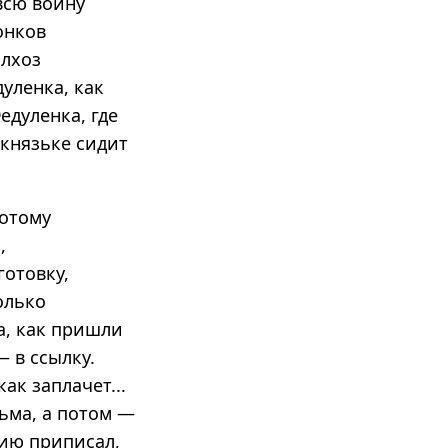
 всю войну
онков
олхоз
дуленка, как
едуленка, где
 князьке сидит
потому
,
готовку,
олько
а, как пришли
 в ссылку.
ак заплачет...
сьма, а потом —
цию приписал,