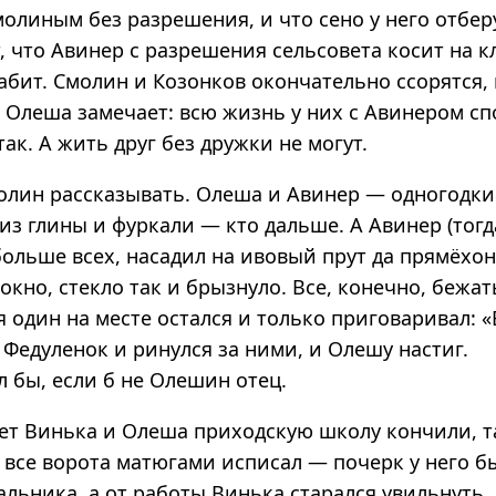
линым без разрешения, и что сено у него отберу
, что Авинер с разрешения сельсовета косит на 
бит. Смолин и Козонков окончательно ссорятся, 
 Олеша замечает: всю жизнь у них с Авинером сп
так. А жить друг без дружки не могут.
олин рассказывать. Олеша и Авинер — одногодки.
из глины и фуркали — кто дальше. А Авинер (тогд
больше всех, насадил на ивовый прут да прямёхо
окно, стекло так и брызнуло. Все, конечно, бежа
я один на месте остался и только приговаривал: «
 Федуленок и ринулся за ними, и Олешу настиг.
 бы, если б не Олешин отец.
лет Винька и Олеша приходскую школу кончили, т
 все ворота матюгами исписал — почерк у него бы
альника, а от работы Винька старался увильнуть,