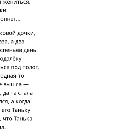
л жениться,
тки
опнет...
ковой дочки,
за, а два
Успеньев день
подалёку
ься под полог,
родная-то
не вышла —
 да та стала
ся, а когда
 его Таньку
, что Танька
ал.