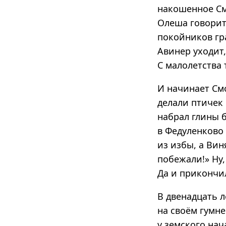
накошенное Смо
Олеша говорит
покойников гра
Авинер уходит,
С малолетства 
И начинает См
делали птичек 
набрал глины 
в Федуленково 
из избы, а Вин
побежали!» Ну,
Да и прикончил
В двенадцать 
на своём гумне
у земского нач