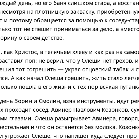
ждый день, но его баня слишком стара, а восста
 несмотря на плотницкую закваску, приобретённу
т и поэтому обращается за помощью к соседу-ст
лько тот не спешит приниматься за дело, а вместо
орину о своём детстве.
 как Христос, в телячьем хлеву и как раз на само
заставил поп: не верил, что у Олеши нет грехов, 
решил тот согрешить — украл отцовский табак и с
лся. А как начал Олеша грешить, жить стало легче
только пошла в его жизни с тех пор всякая путанка
день Зорин и Смолин, взяв инструменты, идут р
х проходит сосед, Авинер Павлович Козонков, с
ми глазами. Олеша разыгрывает Авинера, говоря, 
естельная и что он останется без молока. Козонк
и угрожает Олеше, что напишет куда следует про 