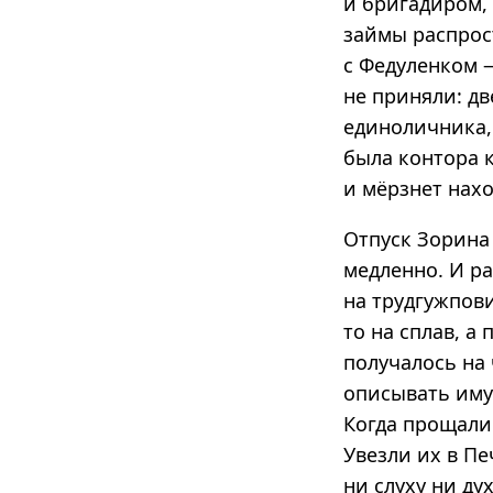
и бригадиром, 
займы распрост
с Федуленком —
не приняли: дв
единоличника, 
была контора к
и мёрзнет нахо
Отпуск Зорина 
медленно. И ра
на трудгужпови
то на сплав, а
получалось на
описывать иму
Когда прощалис
Увезли их в Пе
ни слуху ни ду