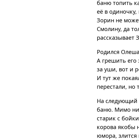
баню топить ка
её в одиночку,
Зорин не може
Смолину, да то
рассказывает З
Родился Олеша,
А грешить его 
за уши, вот и 
И тут же покая
перестали, но 
На следующий 
баню. Мимо ни
старик с бойки
корова якобы н
юмора, злится 