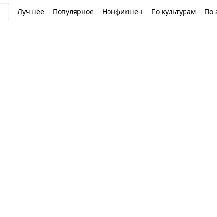
Лучшее
Популярное
Нонфикшен
По культурам
По 