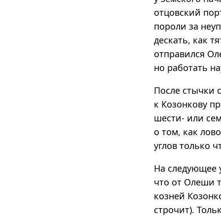
отцовский порт
пороли за неуп
дескать, как т
отправился Оле
но работать на
После стычки с
к Козонкову пр
шести- или сем
о том, как лов
углов только 
На следующее у
что от Олеши т
козней Козонк
строчит). Тол