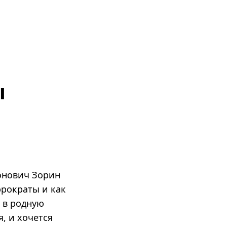
ы
онович Зорин
юрократы и как
, в родную
я, и хочется