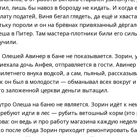
ил, лишь бы навоз в борозду не кидать. И когда 
лату податей, Виня бегал глядеть, да ещё и хваста
ятьку пороли и он на брёвнах привязанный дёргалс
ша в Питер. Там мастера-плотники били его силь
учили.
 Олешей Авинер в бане не показывается. Зорин, 
иехала дочь Анфея, отправляется в гости. Авинер
илетнего внука водкой, а сам, пьяный, рассказы
ок он был в молодости — обманывал всех вокруг и
что заложенной церкви деньги вытащил.
тро Олеша на баню не является. Зорин идёт к нем
ребуют идти в лес — рубить ветошный корм (это 
ова: он ведь и про работу магазина каждую неде
ько после обеда Зорин приходит ремонтировать б