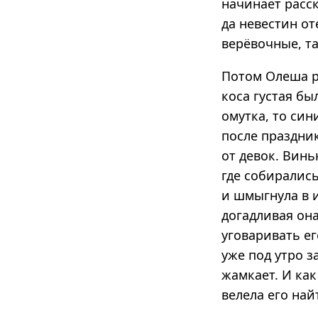
начинает расск
да невестин от
верёвочные, та
Потом Олеша р
коса густая бы
омутка, то син
после праздни
от девок. Винь
где собиралис
и шмыгнула в и
догадливая она
уговаривать ег
уже под утро з
жамкает. И как
велела его най