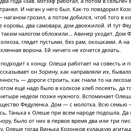
два года «зав. мэтээф работал, а потом в сельпе»
ранял. И наган у него был. Как-то повздорил Коз
 наганом грозил, а потом добился, чтоб того в к
е коровы, два самовара, дом двоежилой. И тут Фе
таким налогом обложили... Авинер уходит. Дом Ф
олхоза, глядит пустыми, без рам, окошками. А на
хленная ворона. Ей ничего не хочется делать.
подходит к концу. Олеша работает на совесть и 
ссказывает он Зорину, как направляли их, бывало
нность — дороги строить, как гнали то на лесоза
 потом ещё надо было в колхозе хлеб посеять, да т
 четыре недели позже нужного. Вспоминает Олеш
щество Федуленка. Дом — с молотка. Всю семью —
ь, Танька к Олеше при всем народе подошла. Да к
чору, было от них в первое время два или три пи
ху. Олеше тогда Винька Козонков кулацкую агита