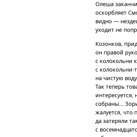
Олеша заканчи
оскорбляет См
видно — нездеш
уходит не поп
Козонков, прид
он правой рук
с колокольни к
с колокольни-т
на чистую воду
Так теперь тов
интересуется, 
собраны... Зор
жалуется, что 
да затеряли та
с восемнадцато