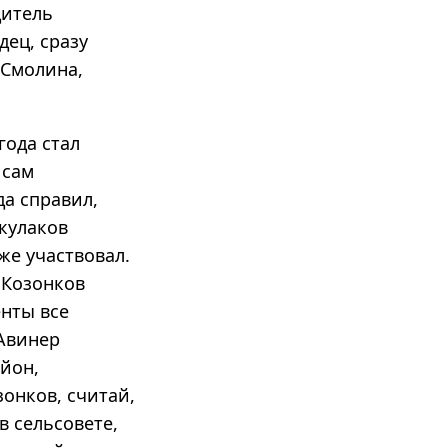
дитель
ец, сразу
 Смолина,
года стал
 сам
да справил,
 кулаков
же участвовал.
 Козонков
енты все
 Авинер
айон,
зонков, считай,
в сельсовете,