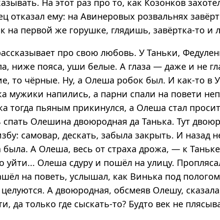
азывать. На этот раз про то, как Козонков захоте
ец отказал ему: на Авинеровых розвальнях завёр
к на первой же горушке, глядишь, завёртка-то и л
ассказывает про свою любовь. У Таньки, Федулен
ла, ниже пояса, уши белые. А глаза — даже и не гла
ие, то чёрные. Ну, а Олеша робок был. И как-то в 
ка мужики напились, а парни спали на повети не
ка тогда пьяным прикинулся, а Олеша стал просит
ь спать Олешина двоюродная да Танька. Тут двою
збу: самовар, дескать, забыла закрыть. И назад 
 была. А Олеша, весь от страха дрожа, — к Таньке,
о уйти... Олеша сдуру и пошёл на улицу. Проплясал
ашёл на поветь, услышал, как Винька под пологом
 целуются. А двоюродная, обсмеяв Олешу, сказала
ти, да только где сыскать-то? Будто век не плясыв