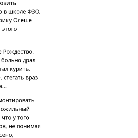
новить
ю в школе ФЗО,
арику Олеше
 этого
е Рождество.
и больно драл
тал курить.
, стегать враз
...
емонтировать
ухожильный
что у того
ов, не понимая
сено,