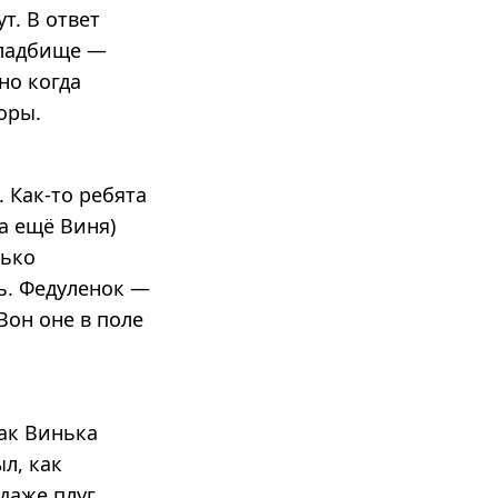
т. В ответ
кладбище —
но когда
оры.
 Как-то ребята
а ещё Виня)
нько
ть. Федуленок —
Вон оне в поле
ак Винька
л, как
 даже плуг