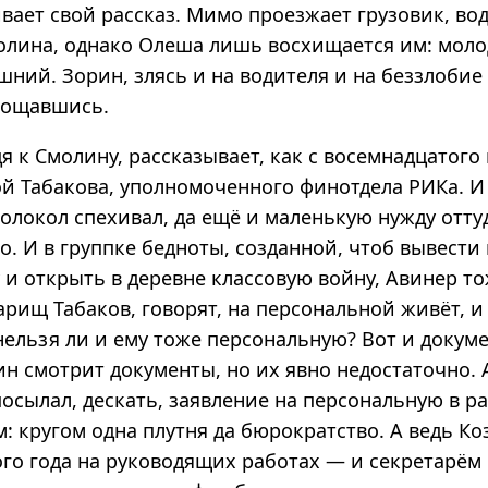
вает свой рассказ. Мимо проезжает грузовик, во
олина, однако Олеша лишь восхищается им: молод
ний. Зорин, злясь и на водителя и на беззлобие
рощавшись.
я к Смолину, рассказывает, как с восемнадцатого 
ой Табакова, уполномоченного финотдела РИКа. И
олокол спехивал, да ещё и маленькую нужду отту
о. И в группке бедноты, созданной, чтоб вывести
 и открыть в деревне классовую войну, Авинер то
арищ Табаков, говорят, на персональной живёт, и
нельзя ли и ему тоже персональную? Вот и докум
ин смотрит документы, но их явно недостаточно.
посылал, дескать, заявление на персональную в р
м: кругом одна плутня да бюрократство. А ведь Ко
го года на руководящих работах — и секретарём 