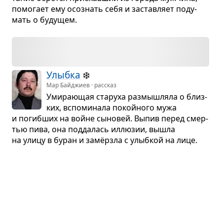
помо­гает ему осо­знать себя и застав­ляет поду­
мать о буду­щем.
Улыбка
❄️
Мар Байджиев · рассказ
Уми­ра­ю­щая ста­руха раз­мыш­ляла о близ­
ких, вспо­ми­нала покойного мужа
и погиб­ших на войне сыно­вей. Выпив перед смер­
тью пива, она под­да­лась иллю­зии, вышла
на улицу в буран и замёрзла с улыб­кой на лице.
Зулейха откры­вает глаза
Гузель Яхина · роман
1930 год. У моло­дой татарки убили мужа,