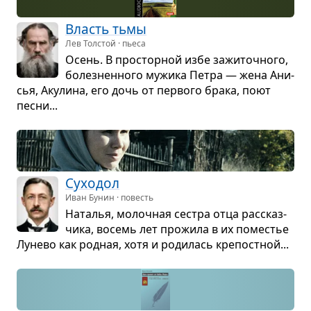
Власть тьмы
Лев Толстой · пьеса
Осень. В про­стор­ной избе зажи­точ­ного,
болез­нен­ного мужика Петра — жена Ани­
сья, Аку­лина, его дочь от пер­вого брака, поют
песни...
Сухо­дол
Иван Бунин · повесть
Ната­лья, молоч­ная сестра отца рас­сказ­
чика, восемь лет про­жила в их поме­стье
Лунево как род­ная, хотя и роди­лась кре­пост­ной...