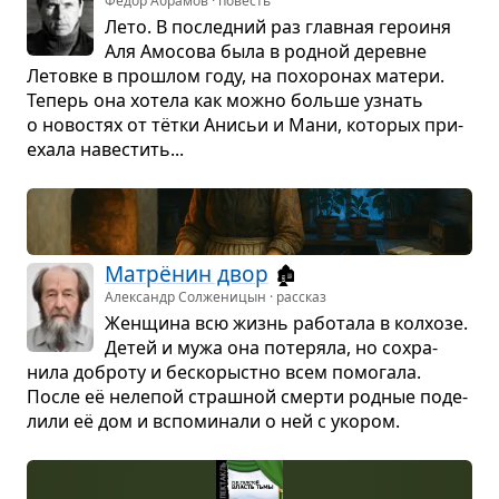
Фёдор Абрамов · повесть
Лето. В послед­ний раз глав­ная геро­иня
Аля Амо­сова была в род­ной деревне
Летовке в про­шлом году, на похо­ро­нах матери.
Теперь она хотела как можно больше узнать
о ново­стях от тётки Ани­сьи и Мани, кото­рых при­
е­хала наве­стить...
Мат­рёнин двор
🏚️
Александр Солженицын · рассказ
Жен­щина всю жизнь рабо­тала в кол­хозе.
Детей и мужа она поте­ряла, но сохра­
нила доброту и бес­ко­рыстно всем помо­гала.
После её неле­пой страш­ной смерти род­ные поде­
лили её дом и вспо­ми­нали о ней с уко­ром.