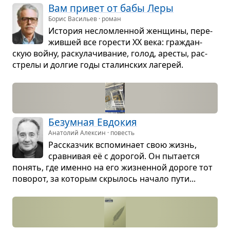
Вам при­вет от бабы Леры
Борис Васильев · роман
Исто­рия неслом­лен­ной жен­щины, пере­
жив­шей все горе­сти XX века: гра­ждан­
скую войну, рас­ку­ла­­чи­ва­ние, голод, аре­сты, рас­
стрелы и дол­гие годы ста­лин­ских лаге­рей.
Без­ум­ная Евдо­кия
Анатолий Алексин · повесть
Рас­сказ­чик вспо­ми­нает свою жизнь,
срав­ни­вая её с доро­гой. Он пыта­ется
понять, где именно на его жиз­нен­ной дороге тот
пово­рот, за кото­рым скры­лось начало пути...