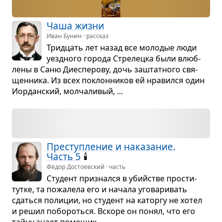
Чаша жизни
Иван Бунин · рассказ
Трид­цать лет назад все моло­дые люди
уезд­ного города Стре­лецка были влюб­
лены в Саню Диес­пе­рову, дочь заштат­ного свя­
щен­ника. Из всех поклон­ни­ков ей нра­вился один
Иор­дан­ский, мол­ча­ли­вый, ...
Пре­ступ­ле­ние и нака­за­ние.
Часть 5
🕯️
Фёдор Достоевский · часть
Сту­дент при­знался в убийстве про­сти­
тутке, та пожа­лела его и начала уго­ва­ри­вать
сдаться поли­ции, но сту­дент на каторгу не хотел
и решил побо­роться. Вскоре он понял, что его