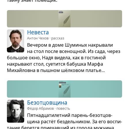
тайну знает поме­щик.
Неве­ста
Антон Чехов · рассказ
Вече­ром в доме Шуми­ных накры­вали
на стол после все­нощ­ной. Из сада, через
боль­шое окно, Надя видела, как в гости­ной
накры­вают стол, суе­тится бабушка Марфа
Михайловна в пыш­ном шёл­ко­вом пла­тье...
Без­от­цов­щина
Фёдор Абрамов · повесть
Пят­надца­ти­лет­ний парень-без­от­цов­
щина растёт без­дель­ни­ком. За его вос­пи­
та­ние берется при­е­хав­ший из города муж­чина,