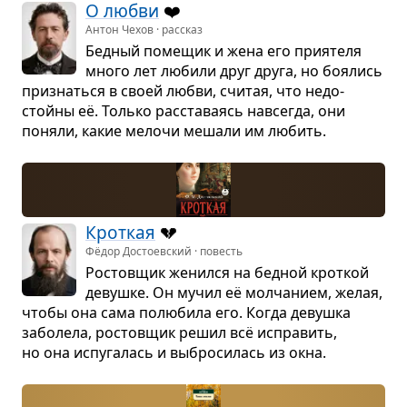
О любви
❤️
Антон Чехов · рассказ
Бед­ный поме­щик и жена его при­я­теля
много лет любили друг друга, но боя­лись
при­знаться в своей любви, счи­тая, что недо­
стойны её. Только рас­ста­ва­ясь навсе­гда, они
поняли, какие мелочи мешали им любить.
Крот­кая
💔
Фёдор Достоевский · повесть
Ростов­щик женился на бед­ной крот­кой
девушке. Он мучил её мол­ча­нием, желая,
чтобы она сама полю­била его. Когда девушка
забо­лела, ростов­щик решил всё испра­вить,
но она испу­га­лась и выбро­си­лась из окна.