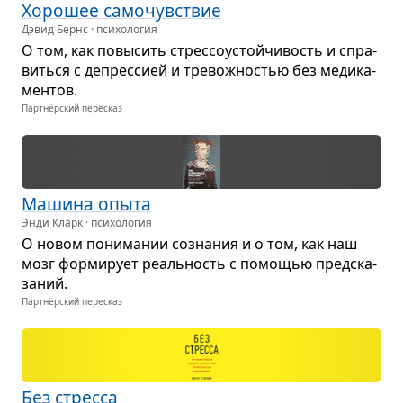
Хоро­шее само­чув­ствие
Дэвид Бернс · психология
О том, как повы­сить стрес­со­устой­чи­вость и спра­
виться с депрес­сией и тре­вож­но­стью без меди­ка­
мен­тов.
Партнёрский пересказ
Машина опыта
Энди Кларк · психология
О новом пони­ма­нии созна­ния и о том, как наш
мозг фор­ми­рует реаль­ность с помо­щью пред­ска­
за­ний.
Партнёрский пересказ
Без стресса