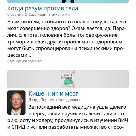
Когда разум про­тив тела
Сюзанна О-Салливан · психология
Воз­можно ли, чтобы кто-то впал в кому, когда его
мозг совер­шенно здо­ров? Ока­зы­ва­ется, да. Пара­
лич, сле­пота, голов­ная боль, голо­во­кру­же­ние,
тре­мор и любая дру­гая про­блема со здо­ро­вьем
могут быть спро­во­ци­ро­ваны пси­хи­че­скими про­
цес­сами...
Партнёрский пересказ
Кишеч­ник и мозг
Дэвид Перлмуттер · здоровье
За послед­ний век меди­цина ушла далеко
впе­ред: люди научи­лись лечить дизен­те­
рию, оспу и холеру, про­дви­ну­лись в изу­че­нии ВИЧ
и СПИД и успели раз­ра­бо­тать мно­же­ство спо­со­
бов избав­ле­ния от целого спек­тра дру­гих неду­