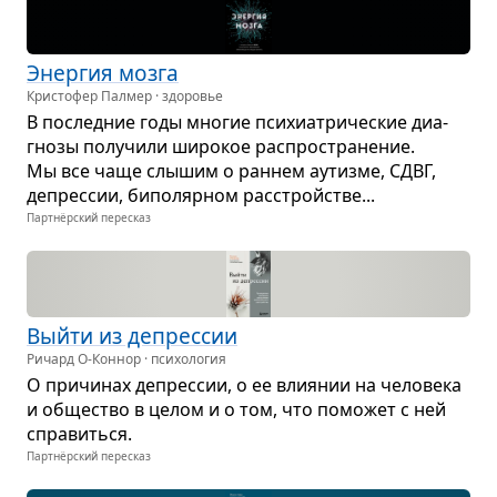
Энер­гия мозга
Кристофер Палмер · здоровье
В послед­ние годы мно­гие пси­хи­а­три­че­ские диа­
гнозы полу­чили широ­кое рас­про­стра­не­ние.
Мы все чаще слы­шим о ран­нем аутизме, СДВГ,
депрес­сии, бипо­ляр­ном рас­стройстве...
Партнёрский пересказ
Выйти из депрес­сии
Ричард О-Коннор · психология
О при­чи­нах депрес­сии, о ее вли­я­нии на чело­века
и обще­ство в целом и о том, что помо­жет с ней
спра­виться.
Партнёрский пересказ