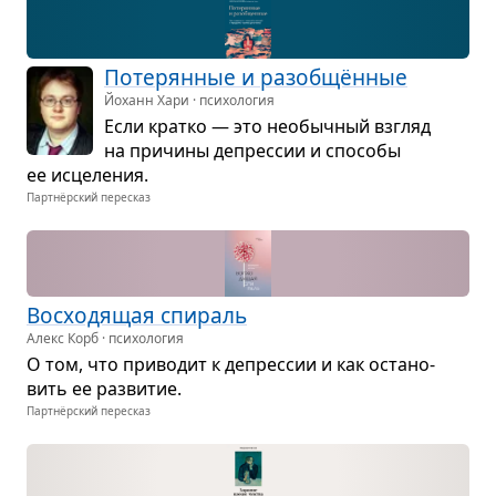
Поте­рян­ные и раз­об­щён­ные
Йоханн Хари · психология
Если кратко — это необыч­ный взгляд
на при­чины депрес­сии и спо­собы
ее исце­ле­ния.
Партнёрский пересказ
Вос­хо­дя­щая спи­раль
Алекс Корб · психология
О том, что при­во­дит к депрес­сии и как оста­но­
вить ее раз­ви­тие.
Партнёрский пересказ