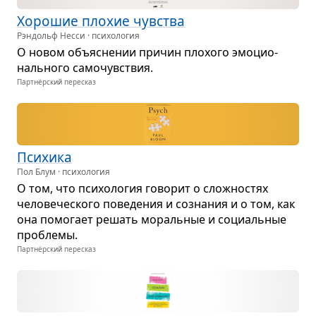
Хоро­шие пло­хие чув­ства
Рэндольф Несси · психология
О новом объ­яс­не­нии при­чин пло­хого эмо­ци­о­
наль­ного само­чув­ствия.
Партнёрский пересказ
Пси­хика
Пол Блум · психология
О том, что пси­хо­ло­гия гово­рит о слож­но­стях
чело­ве­че­ского пове­де­ния и созна­ния и о том, как
она помо­гает решать мораль­ные и соци­аль­ные
про­блемы.
Партнёрский пересказ