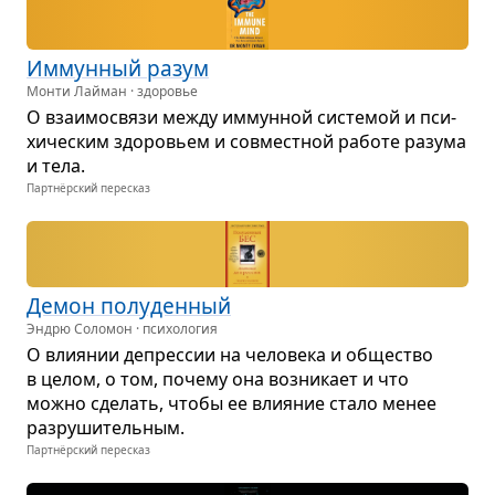
Иммун­ный разум
Монти Лайман · здоровье
О вза­и­мо­связи между иммун­ной систе­мой и пси­
хи­че­ским здо­ро­вьем и сов­мест­ной работе разума
и тела.
Партнёрский пересказ
Демон полу­ден­ный
Эндрю Соломон · психология
О вли­я­нии депрес­сии на чело­века и обще­ство
в целом, о том, почему она воз­ни­кает и что
можно сде­лать, чтобы ее вли­я­ние стало менее
раз­ру­ши­тель­ным.
Партнёрский пересказ