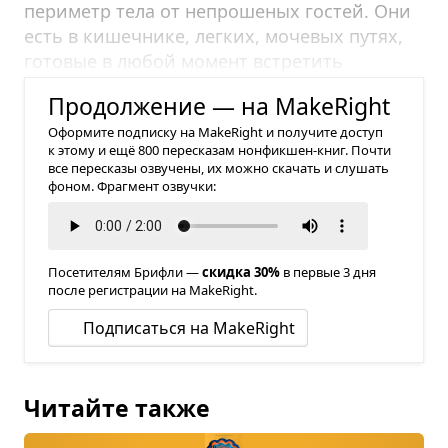
периметр тела от непрошеных гостей. Они
есть в кишечнике, легких, мочевых путях,
готовые в любой момент встретить
инфекцию и дать ей отпор.
Продолжение — на MakeRight
Оформите подписку на MakeRight и получите доступ
к этому и ещё 800 пересказам нонфикшен-книг. Почти
все пересказы озвучены, их можно скачать и слушать
фоном. Фрагмент озвучки:
Посетителям Брифли —
скидка 30%
в первые 3 дня
после регистрации на MakeRight.
Подписаться на MakeRight
Читайте также