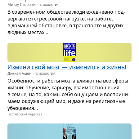
Митху Сторони · психология
В совре­мен­ном обще­стве люди еже­дневно под­
вер­га­ются стрес­со­вой нагрузке: на работе,
в домаш­ней обста­новке, в транс­порте и дру­гих
люд­ных местах...
Измени свой мозг — изме­нится и жизнь!
Дэниэл Амен · психология
Осо­бен­но­сти работы мозга вли­яют на все сферы
жизни: обу­че­ние, карьеру, вза­и­мо­от­но­ше­ния
в семье; на то, как мы себя ощу­щаем и вос­при­ни­
маем окру­жа­ю­щий мир, и даже на рели­ги­оз­ные
убе­жде­ния...
Партнёрский пересказ