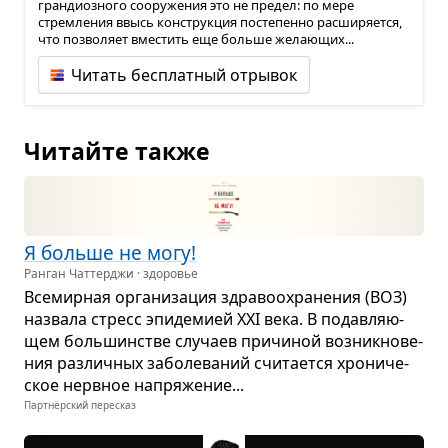
грандиозного сооружения это не предел: по мере
стремления ввысь конструкция постепенно расширяется,
что позволяет вместить еще больше желающих...
Читать бесплатный отрывок
Читайте также
Я больше не могу!
Ранган Чаттерджи · здоровье
Все­мир­ная орга­ни­за­ция здра­во­охра­не­ния (ВОЗ)
назвала стресс эпи­де­мией XXI века. В подав­ля­ю­
щем боль­шин­стве слу­чаев при­чи­ной воз­ник­но­ве­
ния раз­лич­ных забо­ле­ва­ний счи­та­ется хро­ни­че­
ское нерв­ное напря­же­ние...
Партнёрский пересказ