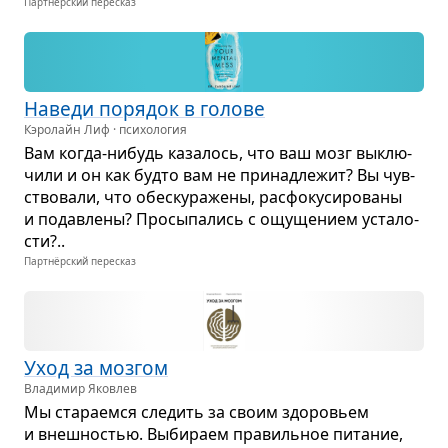
Партнёрский пересказ
Наведи поря­док в голове
Кэролайн Лиф · психология
Вам когда-нибудь каза­лось, что ваш мозг выклю­
чили и он как будто вам не при­над­ле­жит? Вы чув­
ство­вали, что обес­ку­ра­жены, рас­фо­ку­си­ро­ваны
и подав­лены? Про­сы­па­лись с ощу­ще­нием уста­ло­
сти?..
Партнёрский пересказ
Уход за моз­гом
Владимир Яковлев
Мы ста­ра­емся сле­дить за своим здо­ро­вьем
и внеш­но­стью. Выби­раем пра­виль­ное пита­ние,