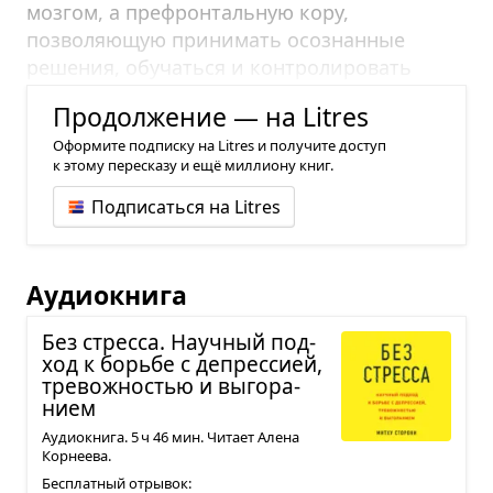
мозгом, а префронтальную кору,
позволяющую принимать осознанные
решения, обучаться и контролировать
эмоции, – рациональным мозгом.
Продолжение — на Litres
Оформите подписку на Litres и получите доступ
к этому пересказу и ещё миллиону книг.
Подписаться на Litres
Аудиокнига
Без стресса. Науч­ный под­
ход к борьбе с депрес­сией,
тре­вож­но­стью и выго­ра­
нием
Аудиокнига. 5 ч 46 мин. Читает Алена
Корнеева.
Бесплатный отрывок: