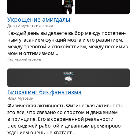
Укро­ще­ние ами­гдалы
Джон Арден · психология
Каж­дый день вы дела­ете выбор между посте­пен­
ным уга­са­нием функ­ций мозга и его раз­ви­тием,
между тре­во­гой и спо­койствием, между пес­си­миз­
мом и опти­миз­мом...
Партнёрский пересказ
Био­ха­кинг без фана­тизма
Илья Мутовин
Физи­че­ская актив­ность Физи­че­ская актив­ность —
это все, что свя­зано со спор­том и дви­же­нием
в прин­ципе. Его в совре­мен­ной реаль­но­сти
с ее сидя­чей рабо­той и диван­ным вре­мя­про­во­
жде­нием очень не хва­тает...