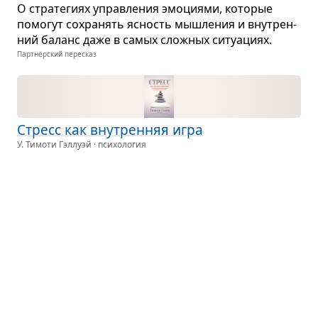
О стра­те­гиях управ­ле­ния эмо­ци­ями, кото­рые
помо­гут сохра­нять ясность мыш­ле­ния и вну­трен­
ний баланс даже в самых слож­ных ситу­а­циях.
Партнёрский пересказ
Стресс как вну­трен­няя игра
У. Тимоти Гэллуэй · психология
С каж­дым днем появ­ля­ется все больше фак­то­ров,
вызы­ва­ю­щих стресс. Хотя убрать этот аспект
жизни пол­но­стью невоз­можно, можно научиться
сни­жать силу его вли­я­ния на само­чув­ствие
и настро­е­ние...
Разум для мате­рии
Доусон Черч · наука