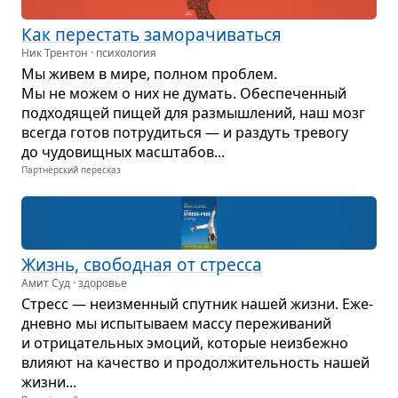
Как пере­стать замо­ра­чи­ваться
Ник Трентон · психология
Мы живем в мире, пол­ном про­блем.
Мы не можем о них не думать. Обес­пе­чен­ный
под­хо­дя­щей пищей для раз­мыш­ле­ний, наш мозг
все­гда готов потру­диться — и раз­дуть тре­вогу
до чудо­вищ­ных мас­шта­бов...
Партнёрский пересказ
Жизнь, сво­бод­ная от стресса
Амит Суд · здоровье
Стресс — неиз­мен­ный спут­ник нашей жизни. Еже­
дневно мы испы­ты­ваем массу пере­жи­ва­ний
и отри­ца­тель­ных эмо­ций, кото­рые неиз­бежно
вли­яют на каче­ство и про­дол­жи­тель­ность нашей
жизни...