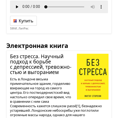
Купить
599 ₽, ЛитРес
Электронная книга
Без стресса. Науч­ный
под­ход к борьбе
с депрес­сией, тре­вож­но­
стью и выго­ра­нием
Есть в Лондоне весьма
примечательное здание, горделиво
взирающее на город из самого
центра. Его постмодернистский вид
настолько опередил свое время, что
в сравнении с ним сама
Современность кажется слишком passé[1], безнадежно
устаревшей. Лондонские небоскребы уже поглотили
огромные массы народа, однако для нашего