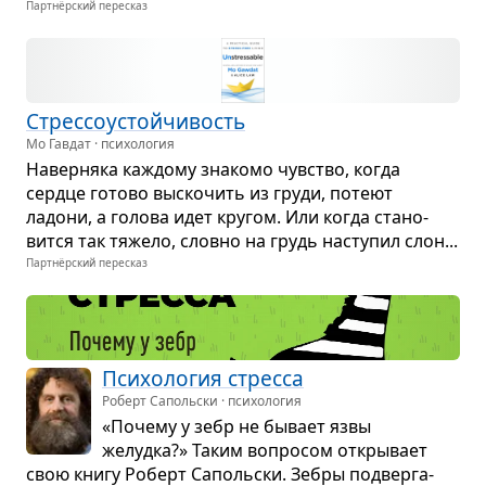
Партнёрский пересказ
Стрес­со­устой­чи­вость
Мо Гавдат · психология
Навер­няка каж­дому зна­комо чув­ство, когда
сердце готово выско­чить из груди, потеют
ладони, а голова идет кру­гом. Или когда ста­но­
вится так тяжело, словно на грудь насту­пил слон...
Партнёрский пересказ
Пси­хо­ло­гия стресса
Роберт Сапольски · психология
«Почему у зебр не бывает язвы
желудка?» Таким вопро­сом откры­вает
свою книгу Роберт Саполь­ски. Зебры под­вер­га­