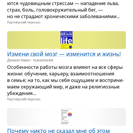
ются чудо­вищ­ным стрес­сам — напа­де­ние льва,
страх, боль, голо­во­кру­жи­тель­ный бег, —
но не стра­дают хро­ни­че­скими забо­ле­ва­ни­ями...
Партнёрский пересказ
Измени свой мозг — изме­нится и жизнь!
Дэниэл Амен · психология
Осо­бен­но­сти работы мозга вли­яют на все сферы
жизни: обу­че­ние, карьеру, вза­и­мо­от­но­ше­ния
в семье; на то, как мы себя ощу­щаем и вос­при­ни­
маем окру­жа­ю­щий мир, и даже на рели­ги­оз­ные
убе­жде­ния...
Партнёрский пересказ
Почему никто не ска­зал мне об этом