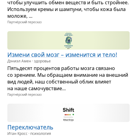
чтобы улуч­шить обмен веществ и быть стройнее.
Исполь­зуем кремы и шам­пуни, чтобы кожа была
моложе, ...
Партнёрский пересказ
Измени свой мозг – изме­нится и тело!
Дэниэл Амен · здоровье
Пять­де­сят про­цен­тов работы мозга свя­зано
со зре­нием. Мы обра­щаем вни­ма­ние на внеш­ний
вид людей, наш соб­ствен­ный облик вли­яет
на наше само­чув­ствие...
Партнёрский пересказ
Пере­клю­ча­тель
Итан Кросс · психология