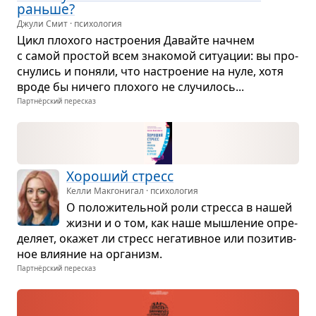
раньше?
Джули Смит · психология
Цикл пло­хого настро­е­ния Давайте начнем
с самой про­стой всем зна­ко­мой ситу­а­ции: вы про­
сну­лись и поняли, что настро­е­ние на нуле, хотя
вроде бы ничего пло­хого не слу­чи­лось...
Партнёрский пересказ
Хоро­ший стресс
Келли Макгонигал · психология
О поло­жи­тель­ной роли стресса в нашей
жизни и о том, как наше мыш­ле­ние опре­
де­ляет, ока­жет ли стресс нега­тив­ное или пози­тив­
ное вли­я­ние на орга­низм.
Партнёрский пересказ