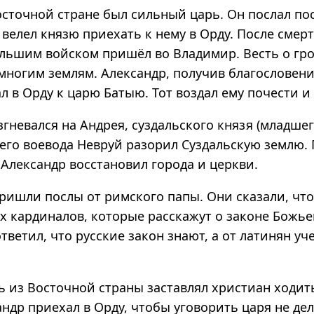
осточной стране был сильный царь. Он послал по
 велел князю приехать к нему в Орду. После смер
ольшим войском пришёл во Владимир. Весть о гр
многим землям. Александр, получив благословени
л в Орду к царю Батыю. Тот воздал ему почести и 
гневался на Андрея, суздальского князя (младшег
 его воевода Невруй разорил Суздальскую землю. 
Александр восстановил города и церкви.
ришли послы от римского папы. Они сказали, что
х кардиналов, которые расскажут о законе Божье
тветил, что русские закон знают, а от латинян уч
ь из Восточной страны заставлял христиан ходит
андр приехал в Орду, чтобы уговорить царя не дел