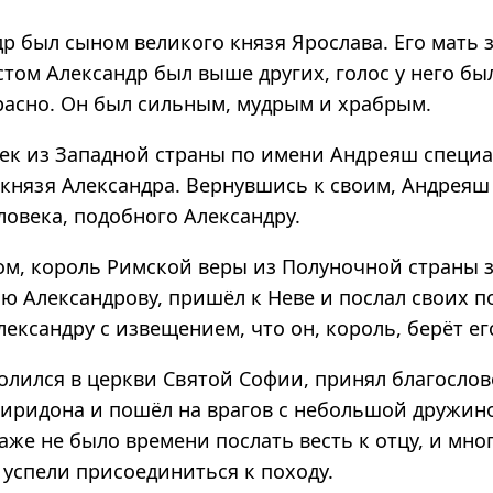
р был сыном великого князя Ярослава. Его мать 
том Александр был выше других, голос у него был
расно. Он был сильным, мудрым и храбрым.
ек из Западной страны по имени Андреяш специ
 князя Александра. Вернувшись к своим, Андреяш 
ловека, подобного Александру.
ом, король Римской веры из Полуночной страны 
ю Александрову, пришёл к Неве и послал своих п
лександру с извещением, что он, король, берёт ег
олился в церкви Святой Софии, принял благосло
пиридона и пошёл на врагов с небольшой дружин
аже не было времени послать весть к отцу, и мно
 успели присоединиться к походу.