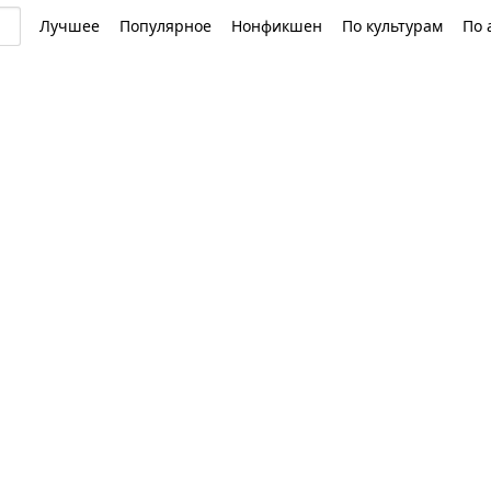
Лучшее
Популярное
Нонфикшен
По культурам
По 