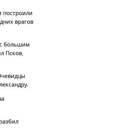
и построили
одних врагов
 с большим
л Псков,
.
 Очевидцы
лександру.
ва
 разбил