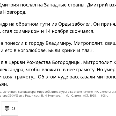
 Дмитрия послал на Западные страны. Дмитрий вз
в Новгород.
андр на обратном пути из Орды заболел. Он прин
 стал схимником и 14 ноября скончался.
ра понесли к городу Владимиру. Митрополит, свя
и его в Боголюбове. Были крики и плач.
я в церкви Рождества Богородицы. Митрополит 
лександра, чтобы вложить в неё грамоту. Но уме
и взял грамоту… Об этом чуде рассказали митропо
ьян.
а
. Источник: Все шедевры мировой литературы в кратком изложении. Сюжеты и х
ратура
XI−XVII вв. /
Ред. и сост.
В. И. Новиков. —
М. : Олимп : ACT,
1998. — 608 с.
💬
28