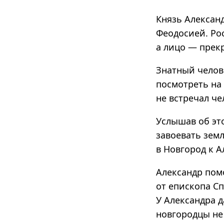
Князь Александ
Феодосией. Рос
а лицо — прек
Знатный челов
посмотреть на
не встречал че
Услышав об эт
завоевать земл
в Новгород к А
Александр пом
от епископа С
У Александра д
новгородцы не