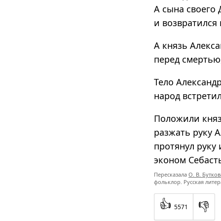
А сына своего
и возвратился 
А князь Алекс
перед смертью,
Тело Александ
народ встретил
Положили княз
разжать руку А
протянул руку 
эконом Себаст
Пересказала
О. В. Бутков
фольклор. Русская лите
👍
👎
5571