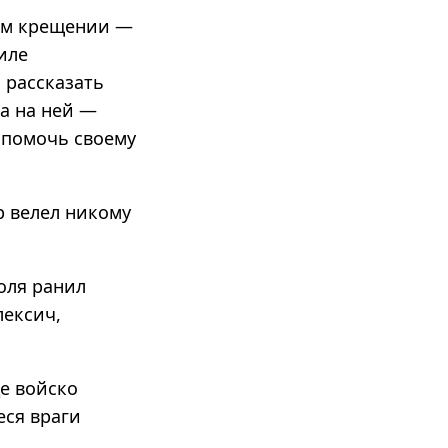
ом крещении —
иле
 рассказать
а на ней —
 помочь своему
р велел никому
оля ранил
лексич,
де войско
еся враги