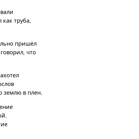
звали
 как труба,
ально пришёл
говорил, что
захотел
ослов
о землю в плен.
вение
ой.
гие