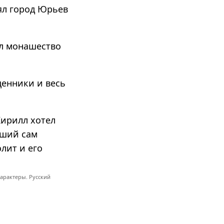
ял город Юрьев
ял монашество
щенники и весь
Кирилл хотел
рший сам
лит и его
арактеры. Русский