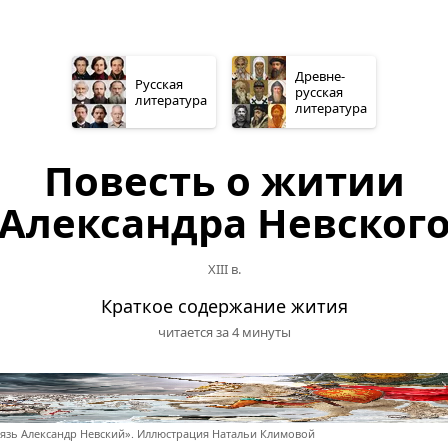
Древне­
Русская
русская
литература
литература
Повесть о житии
Александра Невског
XIII в.
Краткое содержание жития
читается за 4 минуты
язь Александр Невский». Иллюстрация Натальи Климовой