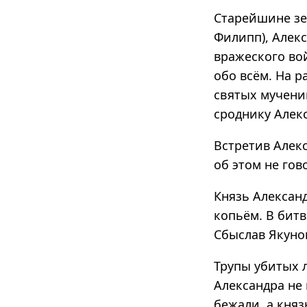
Старейшине зе
Филипп), Алекс
вражеского вой
обо всём. На 
святых мучени
сроднику Алекс
Встретив Алекс
об этом не гов
Князь Александ
копьём. В бит
Сбыслав Якуно
Трупы убитых 
Александра не
бежали, а княз