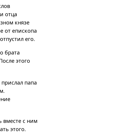
слов
ти отца
озном князе
е от епископа
отпустил его.
о брата
После этого
 прислал папа
м.
ение
ь вместе с ним
ать этого.