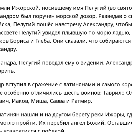
мли Ижорской, носившему имя Пелугий (во свят
андром был поручен морской дозор. Разведав о с
ска, Пелугий пошёл навстречу Александру, чтобы
рассвете Пелугий увидел плывшую по морю ладью, 
ков Бориса и Глеба. Они сказали, что собираются
андру.
андра, Пелугий поведал ему о видении. Александ
орить.
р вступил в сражение с латинянами и самого кор
ве особенно отличились шесть воинов: Таврило О
вич, Иаков, Миша, Савва и Ратмир.
латинян нашли и на другом берегу реки Ижоры, г
 могло пройти. Их перебил ангел Божий. Оставши
ь возвратился с победой.