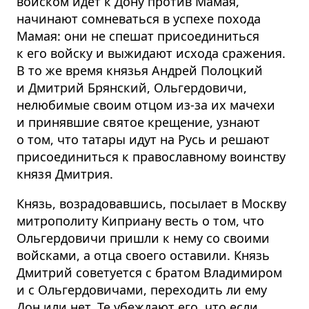
войском идёт к Дону против Мамая,
начинают сомневаться в успехе похода
Мамая: они не спешат присоединиться
к его войску и выжидают исхода сражения.
В то же время князья Андрей Полоцкий
и Дмитрий Брянский, Ольгердовичи,
нелюбимые своим отцом из-за их мачехи
и принявшие святое крещение, узнают
о том, что татары идут на Русь и решают
присоединиться к православному воинству
князя Дмитрия.
Князь, возрадовавшись, посылает в Москву
митрополиту Киприану весть о том, что
Ольгердовичи пришли к нему со своими
войсками, а отца своего оставили. Князь
Дмитрий советуется с братом Владимиром
и с Ольгердовичами, переходить ли ему
Дон или нет. Те убеждают его, что если