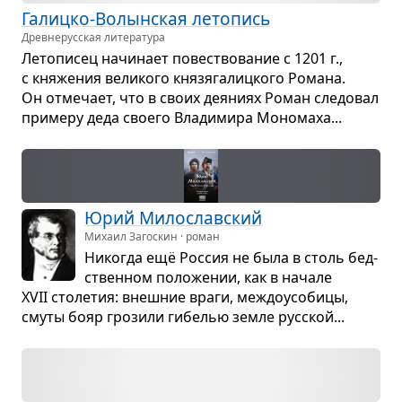
Галицко-Волын­ская лето­пись
Древне­русская литература
Лето­пи­сец начи­нает повест­во­ва­ние с 1201 г.,
с кня­же­ния вели­кого кня­зя­га­лиц­кого Романа.
Он отме­чает, что в своих дея­ниях Роман сле­до­вал
при­меру деда сво­его Вла­ди­мира Моно­маха...
Юрий Мило­слав­ский
Михаил Загоскин · роман
Нико­гда ещё Рос­сия не была в столь бед­
ствен­ном поло­же­нии, как в начале
XVII сто­ле­тия: внеш­ние враги, меж­до­усо­бицы,
смуты бояр гро­зили гибе­лью земле рус­ской...