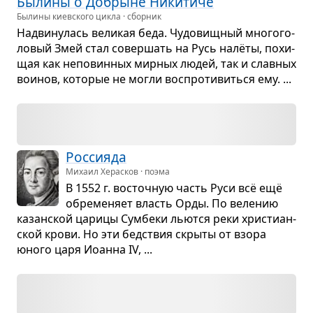
Былины о Добрыне Ники­тиче
Былины киевского цикла · сборник
Надви­ну­лась вели­кая беда. Чудо­вищ­ный мно­го­го­
ло­вый Змей стал совер­шать на Русь налёты, похи­
щая как непо­вин­ных мир­ных людей, так и слав­ных
вои­нов, кото­рые не могли вос­про­ти­виться ему. ...
Рос­си­яда
Михаил Херасков · поэма
В 1552 г. вос­точ­ную часть Руси всё ещё
обре­ме­няет власть Орды. По веле­нию
казан­ской царицы Сум­беки льются реки хри­сти­ан­
ской крови. Но эти бед­ствия скрыты от взора
юного царя Иоанна IV, ...