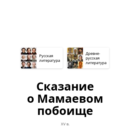
Древне­
Русская
русская
литература
литература
Сказание
о Мамаевом
побоище
XV в.