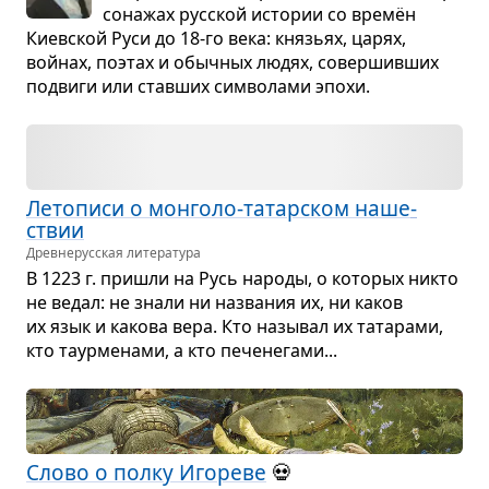
со­на­жах рус­ской исто­рии со времён
Киев­ской Руси до 18-го века: кня­зьях, царях,
войнах, поэтах и обыч­ных людях, совер­шив­ших
подвиги или став­ших сим­во­лами эпохи.
Лето­писи о мон­голо-татар­ском наше­
ствии
Древне­русская литература
В 1223 г. при­шли на Русь народы, о кото­рых никто
не ведал: не знали ни назва­ния их, ни каков
их язык и какова вера. Кто назы­вал их тата­рами,
кто таур­ме­нами, а кто пече­не­гами...
Слово о полку Иго­реве
💀