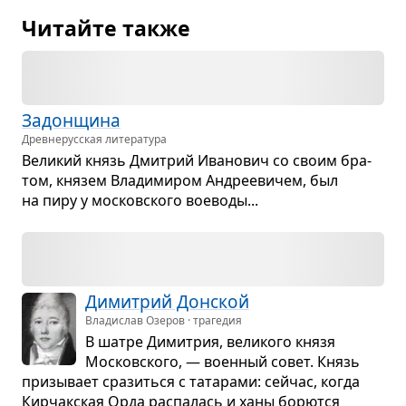
Читайте также
Задон­щина
Древне­русская литература
Вели­кий князь Дмит­рий Ива­но­вич со своим бра­
том, кня­зем Вла­ди­ми­ром Андре­еви­чем, был
на пиру у москов­ского вое­воды...
Димит­рий Дон­ской
Владислав Озеров · трагедия
В шатре Димит­рия, вели­кого князя
Москов­ского, — воен­ный совет. Князь
при­зы­вает сра­зиться с тата­рами: сейчас, когда
Кир­чак­ская Орда рас­па­лась и ханы борются