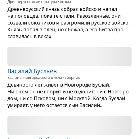
Древне­русская литература · поэма
Древ­не­рус­ский князь собрал войско и напал
на полов­цев, пока те спали. Разо­злён­ные, они
созвали союз­ни­ков и раз­гро­мили рус­ское войско.
Князь попал в плен, но сбе­жал, а его битва про­
сла­ви­лась в веках.
Васи­лий Буслаев
Былины новгородского цикла · сборник
Девя­но­сто лет живёт в Нов­го­роде Буслай.
Ни с кем он не спо­рит и не вздо­рит: ни с Нов­го­ро­
дом, ни со Пско­вом, ни с Моск­вой. Когда Буслай
уми­рает, у него остаётся сын Васи­лий...