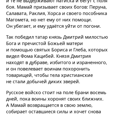
и те не выдерживают натиска и бегут с поля
боя. Мамай призывает своих богов: Перуна,
Салавата, Раклия, Хорса и своего пособника
Магомета, но нет ему от них помощи.
Он убегает, и ему удаётся уйти от погони.
Так победил татар князь Дмитрий милостью
Бога и пречистой Божьей матери
и помощью святых Бориса и Глеба, которых
видел Фома Кацибей. Князя Дмитрия
находят в дубраве, избитого и израненного,
и он повелевает воинам похоронить
товарищей, чтобы тела христианские
не стали добычей диких зверей.
Русское войско стоит на поле брани восемь
дней, пока воины хоронят своих ближних.
А Мамай возвращается в свою землю,
собирает оставшиеся силы и хочет снова