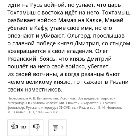
идти на Русь войной, но узнаёт, что царь
Тохтамыш с востока идёт на него. Тохтамыш
разбивает войско Мамая на Калке, Мамай
убегает в Кафу, утаив своё имя, но его
опознают и убивают. Ольгерд, прослышав
о славной победе князя Дмитрия, со стыдом
возвращается в свои владения. Олег
Рязанский, боясь, что князь Дмитрий
пошлёт на него своё войско, убегает
из своей вотчины, а когда рязанцы бьют
челом великому князю, тот сажает в Рязани
своих наместников.
Пересказала
А. В. Вигилянская
. Источник: Все шедевры мировой
литературы в кратком изложении. Сюжеты и характеры. Русский
фольклор. Русская литература
XI−XVII вв. /
Ред. и сост.
В. И. Новиков. —
М. : Олимп : ACT,
1998. — 608 с.
👍
👎
💬
158
1