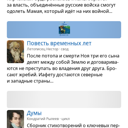
за власть, объединён­ные рус­ские войска смо­гут
одо­леть Мамая, кото­рый идёт на них вой­ной...
Повесть вре­мен­ных лет
Летописец Нестор · свод
После потопа и смерти Ноя три его сына
делят между собой Землю и дого­ва­ри­ва­
ются не пре­сту­пать во вла­де­ния друг друга. Бро­
сают жре­бий. Иафету доста­ются север­ные
и запад­ные страны...
Думы
Кондратий Рылеев · цикл
Сбор­ник сти­хо­тво­ре­ний о клю­че­вых пер­