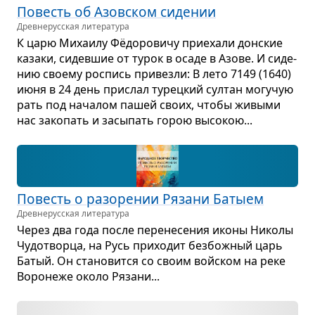
Повесть об Азов­ском сиде­нии
Древне­русская литература
К царю Миха­илу Фёдо­ро­вичу при­е­хали дон­ские
казаки, сидев­шие от турок в осаде в Азове. И сиде­
нию сво­ему рос­пись при­везли: В лето 7149 (1640)
июня в 24 день при­слал турец­кий сул­тан могу­чую
рать под нача­лом пашей своих, чтобы живыми
нас зако­пать и засы­пать горою высо­кою...
Повесть о разо­ре­нии Рязани Батыем
Древне­русская литература
Через два года после пере­не­се­ния иконы Николы
Чудо­творца, на Русь при­хо­дит без­бож­ный царь
Батый. Он ста­но­вится со своим войском на реке
Воро­неже около Рязани...