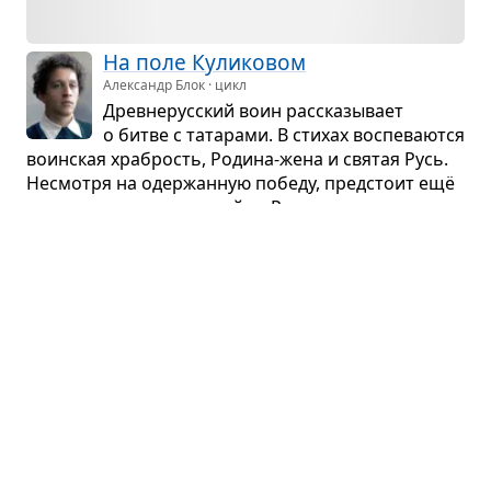
На поле Кули­ко­вом
Александр Блок · цикл
Древ­не­рус­ский воин рас­ска­зы­вает
о битве с тата­рами. В сти­хах вос­пе­ва­ются
воин­ская хра­брость, Родина-жена и свя­тая Русь.
Несмотря на одер­жан­ную победу, пред­стоит ещё
много вели­ких сра­же­ний за Родину.
Житие Алек­сан­дра Нев­ского
Древне­русская литература · житие
Князь Алек­сандр был сыном вели­кого князя Яро­
слава. Его мать звали Фео­до­сией. Ростом Алек­
сандр был выше дру­гих, голос у него был как
труба, а лицо — пре­красно. Он был силь­ным, муд­
рым и хра­брым...