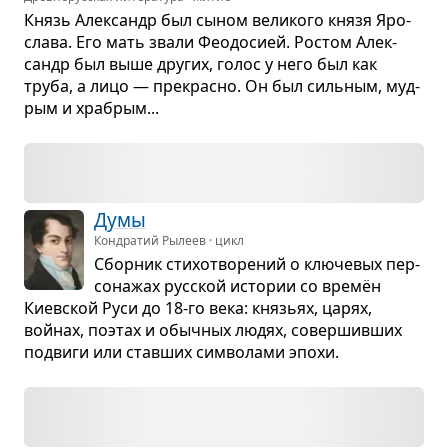
Князь Алек­сандр был сыном вели­кого князя Яро­
слава. Его мать звали Фео­до­сией. Ростом Алек­
сандр был выше дру­гих, голос у него был как
труба, а лицо — пре­красно. Он был силь­ным, муд­
рым и хра­брым...
Думы
Кондратий Рылеев · цикл
Сбор­ник сти­хо­тво­ре­ний о клю­че­вых пер­
со­на­жах рус­ской исто­рии со времён
Киев­ской Руси до 18-го века: кня­зьях, царях,
войнах, поэтах и обыч­ных людях, совер­шив­ших
подвиги или став­ших сим­во­лами эпохи.