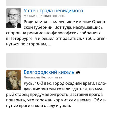
У стен града неви­ди­мого
Михаил Пришвин · повесть
Родина моя — малень­кое име­ние Орлов­
ской губер­нии. Вот туда, наслу­шав­шись
спо­ров на рели­ги­озно-фило­соф­ских собра­ниях
в Петер­бурге, я и решил отпра­виться, чтобы огля­
нуться по сто­ро­нам, ...
Бел­го­род­ский кисель
🍯
Летописец Нестор · глава
Русь, 10-й век. Город оса­дили враги. Голо­
да­ю­щие жители хотели сдаться, но муд­
рый ста­рец при­ду­мал хит­рость: заста­вил вра­гов
пове­рить, что горо­жан кор­мит сама земля. Обма­
ну­тые враги сняли осаду и ушли.