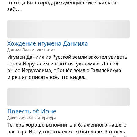
от отца Выш­го­род, рези­ден­цию киев­ских кня­
зей, ...
Хожде­ние игу­мена Дани­ила
Даниил Паломник · житие
Игу­мен Даниил из Рус­ской земли захо­тел уви­деть
город Иеру­са­лим и всю Свя­тую землю. Дошёл
он до Иеру­са­лима, обошёл землю Гали­лейскую
и решил опи­сать всё, что видел...
Повесть об Ионе
Древне­русская литература
Теперь хорошо вспо­мнить и бла­жен­ного нашего
пастыря Иону, в крат­ком хотя бы слове. Вот ведь