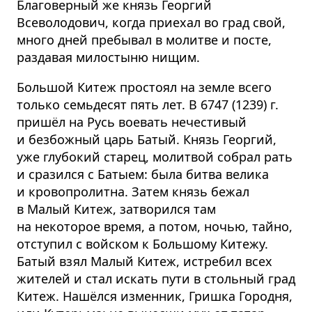
Благоверный же князь Георгий
Всеволодович, когда приехал во град свой,
много дней пребывал в молитве и посте,
раздавая милостыню нищим.
Большой Китеж простоял на земле всего
только семьдесят пять лет. В 6747 (1239) г.
пришёл на Русь воевать нечестивый
и безбожный царь Батый. Князь Георгий,
уже глубокий старец, молитвой собрал рать
и сразился с Батыем: была битва велика
и кровопролитна. Затем князь бежал
в Малый Китеж, затворился там
на некоторое время, а потом, ночью, тайно,
отступил с войском к Большому Китежу.
Батый взял Малый Китеж, истребил всех
жителей и стал искать пути в стольный град
Китеж. Нашёлся изменник, Гришка Городня,