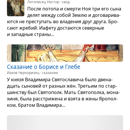
Летописец Нестор · свод
После потопа и смерти Ноя три его сына
делят между собой Землю и дого­ва­ри­ва­
ются не пре­сту­пать во вла­де­ния друг друга. Бро­
сают жре­бий. Иафету доста­ются север­ные
и запад­ные страны...
Ска­за­ние о Борисе и Глебе
Иаков Черноризец · сказание
У князя Вла­ди­мира Свя­то­сла­вича было две­на­
дцать сыно­вей от раз­ных жён. Тре­тьим по стар­
шин­ству был Свя­то­полк. Мать Свя­то­полка, мона­
хиня, была рас­стри­жена и взята в жены Яро­пол­
ком, бра­том Вла­ди­мира...