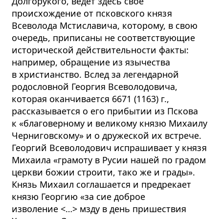
Долгорукого, ведёт здесь своё
происхождение от псковского князя
Всеволода Мстиславича, которому, в свою
очередь, приписаны не соответствующие
исторической действительности факты:
например, обращение из язычества
в христианство. Вслед за легендарной
родословной Георгия Всеволодовича,
которая оканчивается 6671 (1163) г.,
рассказывается о его прибытии из Пскова
к «благоверному и великому князю Михаилу
Черниговскому» и о дружеской их встрече.
Георгий Всеволодович испрашивает у князя
Михаила «грамоту в Русии нашей по градом
церкви божии строити, тако же и грады».
Князь Михаил соглашается и предрекает
князю Георгию «за сие доброе
изволение
<…>
мзду в день пришествия