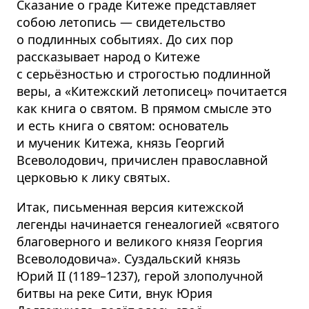
Сказание о граде Китеже представляет
собою летопись — свидетельство
о подлинных событиях. До сих пор
рассказывает народ о Китеже
с серьёзностью и строгостью подлинной
веры, а «Китежский летописец» почитается
как книга о святом. В прямом смысле это
и есть книга о святом: основатель
и мученик Китежа, князь Георгий
Всеволодович, причислен православной
церковью к лику святых.
Итак, письменная версия китежской
легенды начинается генеалогией «святого
благоверного и великого князя Георгия
Всеволодовича». Суздальский князь
Юрий II (1189–1237), герой злополучной
битвы на реке Сити, внук Юрия