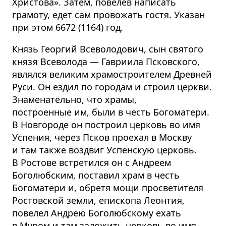
Христова». Затем, повелев написать
грамоту, едет сам провожать гостя. Указан
при этом 6672 (1164) год.
Князь Георгий Всеволодович, сын святого
князя Всеволода — Гавриила Псковского,
являлся великим храмостроителем Древней
Руси. Он ездил по городам и строил церкви.
Знаменательно, что храмы,
построенные им, были в честь Богоматери.
В Новгороде он построил церковь во имя
Успения, через Псков проехал в Москву
и там также воздвиг Успенскую церковь.
В Ростове встретился он с Андреем
Боголюбским, поставил храм в честь
Богоматери и, обретя мощи просветителя
Ростовской земли, епископа Леонтия,
повелел Андрею Боголюбскому ехать
в Муром и там заложить церковь во имя