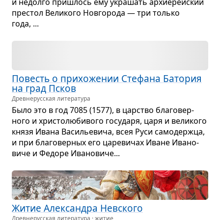
и недолго при­шлось ему укра­шать архи­ерейский
пре­стол Вели­кого Нов­го­рода — три только
года, ...
Повесть о при­хо­же­нии Сте­фана Бато­рия
на град Псков
Древне­русская литература
Было это в год 7085 (1577), в цар­ство бла­го­вер­
ного и хри­сто­лю­би­вого госу­даря, царя и вели­кого
князя Ивана Васи­лье­вича, всея Руси само­держца,
и при бла­го­вер­ных его царе­ви­чах Иване Ива­но­
виче и Федоре Ива­но­виче...
Житие Алек­сан­дра Нев­ского
Древне­русская литература · житие