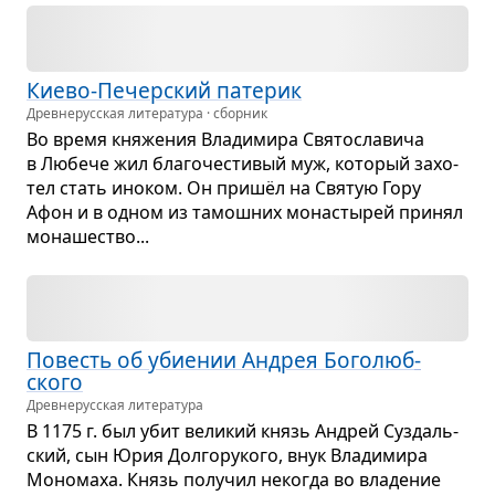
Киево-Печер­ский пате­рик
Древне­русская литература · сборник
Во время кня­же­ния Вла­ди­мира Свя­то­сла­вича
в Любече жил бла­го­че­сти­вый муж, кото­рый захо­
тел стать ино­ком. Он пришёл на Свя­тую Гору
Афон и в одном из тамош­них мона­сты­рей при­нял
мона­ше­ство...
Повесть об уби­е­нии Андрея Бого­люб­
ского
Древне­русская литература
В 1175 г. был убит вели­кий князь Андрей Суз­даль­
ский, сын Юрия Дол­го­ру­кого, внук Вла­ди­мира
Моно­маха. Князь полу­чил неко­гда во вла­де­ние