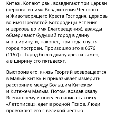
Китеж. Копают рвы, возвдигают три церкви
(церковь во имя Воздвижения Честного
и Животворящего Креста Господня, церковь
во имя Пресвятой Богородицы Успения
и церковь во имя Благовещения), дважды
обмеривают будущий город в длину
и в ширину, и, наконец, три года спустя
город построен. Произошло это в 6676
(1167) г. Город был в длину двести сажен,
а в ширину сто пятьдесят.
Выстроив его, князь Георгий возвращается
в Малый Китеж и приказывает измерить
расстояние между Большим Китежем
и Китежем Малым. Потом, воздав хвалу
Всевышнему и повелев написать книгу
«Летописец», едет в родной Псков. Люди
провожают его с великой честью.