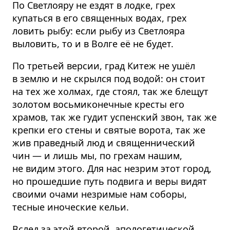
По Светлояру не ездят в лодке, грех
купаться в его священных водах, грех
ловить рыбу: если рыбу из Светлояра
выловить, то и в Волге её не будет.
По третьей версии, град Китеж не ушёл
в землю и не скрылся под водой: он стоит
на тех же холмах, где стоял, так же блещут
золотом восьмиконечные кресты его
храмов, так же гудит успенский звон, так же
крепки его стены и святые ворота, так же
жив праведный люд и священнический
чин — и лишь мы, по грехам нашим,
не видим этого. Для нас незрим этот город,
но прошедшие путь подвига и веры видят
своими очами незримые нам соборы,
тесные иноческие кельи.
Вслед за этой второй, апологетической