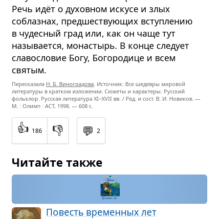
Речь идёт о духовном искусе и злых
соблазнах, предшествующих вступлению
в чудесный град или, как он чаще тут
называется, монастырь. В конце следует
славословие Богу, Богородице и всем
святым.
Пересказала
Н. Б. Виноградова
. Источник: Все шедевры мировой
литературы в кратком изложении. Сюжеты и характеры. Русский
фольклор. Русская литература
XI−XVII вв. /
Ред. и сост.
В. И. Новиков. —
М. : Олимп : ACT,
1998. — 608 с.
👍
👎
💬
186
2
Читайте также
Повесть вре­мен­ных лет