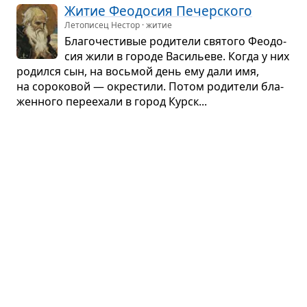
Житие Фео­до­сия Печер­ского
Летописец Нестор · житие
Бла­го­че­сти­вые роди­тели свя­того Фео­до­
сия жили в городе Васи­льеве. Когда у них
родился сын, на вось­мой день ему дали имя,
на соро­ко­вой — окре­стили. Потом роди­тели бла­
жен­ного пере­ехали в город Курск...
Житие Сер­гия Радо­неж­ского
Епифаний Премудрый · житие
Пре­по­доб­ный Сер­гий родился в Твер­ской
земле, в годы кня­же­ния твер­ского князя
Дмит­рия, при мит­ро­по­лите Петре. Роди­тели свя­
того были людьми бла­го­род­ными и бла­го­че­сти­
выми...