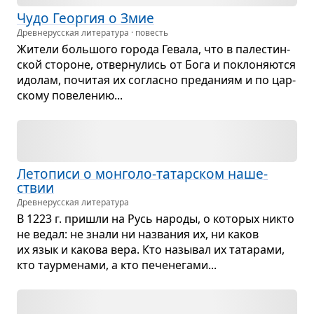
Чудо Геор­гия о Змие
Древне­русская литература · повесть
Жители боль­шого города Гевала, что в пале­стин­
ской сто­роне, отвер­ну­лись от Бога и покло­ня­ются
идо­лам, почи­тая их согласно пре­да­ниям и по цар­
скому пове­ле­нию...
Лето­писи о мон­голо-татар­ском наше­
ствии
Древне­русская литература
В 1223 г. при­шли на Русь народы, о кото­рых никто
не ведал: не знали ни назва­ния их, ни каков
их язык и какова вера. Кто назы­вал их тата­рами,
кто таур­ме­нами, а кто пече­не­гами...