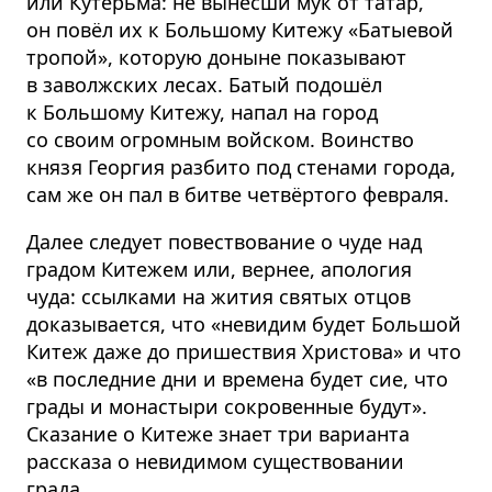
или Кутерьма: не вынесши мук от татар,
он повёл их к Большому Китежу «Батыевой
тропой», которую доныне показывают
в заволжских лесах. Батый подошёл
к Большому Китежу, напал на город
со своим огромным войском. Воинство
князя Георгия разбито под стенами города,
сам же он пал в битве четвёртого февраля.
Далее следует повествование о чуде над
градом Китежем или, вернее, апология
чуда: ссылками на жития святых отцов
доказывается, что «невидим будет Большой
Китеж даже до пришествия Христова» и что
«в последние дни и времена будет сие, что
грады и монастыри сокровенные будут».
Сказание о Китеже знает три варианта
рассказа о невидимом существовании
града.