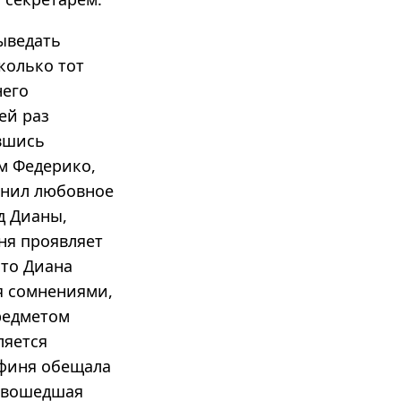
ыведать
колько тот
него
ей раз
авшись
м Федерико,
инил любовное
д Дианы,
иня проявляет
что Диана
я сомнениями,
предметом
ляется
афиня обещала
о вошедшая