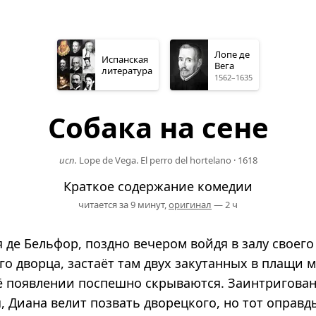
Лопе де
Испанская
Вега
литература
1562–1635
Собака на сене
исп.
Lope de Vega. El perro del hortelano
·
1618
Краткое содержание комедии
читается за 9 минут,
оригинал
— 2 ч
 де Бельфор, поздно вечером войдя в залу своего
о дворца, застаёт там двух закутанных в плащи 
ё появлении поспешно скрываются. Заинтригова
, Диана велит позвать дворецкого, но тот оправ