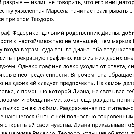
й разрыв — излишне говорить, что его инициато
естку уязвлённая Марсела начинает заигрывать с
я при этом Теодоро.
граф Федерико, дальний родственник Дианы, доб
ности с настойчивостью не меньшей, чем маркиз 
у входа в храм, куда вошла Диана, оба воздыхате
сить прекрасную графиню, кого из них двоих она
ужем. Однако графиня ловко уходит от ответа, с
иков в неопределённости. Впрочем, она обращает
го из двоих ей следует предпочесть. На самом деле
ловка, с помощью которой Диана, не связывая се
ловами и обещаниями, хочет ещё раз дать понят
ль пылко он ею любим. Раздражённая почтительно
 решающегося быть с ней полностью откровенным
я открыть ей свои чувства, Диана приказывает о
за маркиза Рикардо. Теодоро, услышав об этом, т