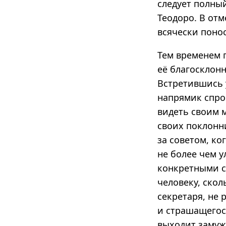
следует полны
Теодоро. В отм
всячески понос
Тем временем 
её благосклон
Встретившись 
напрямик спро
видеть своим м
своих поклонн
за советом, ко
не более чем у
конкретными с
человеку, ско
секретаря, не
и страшащегос
выходит замуж 