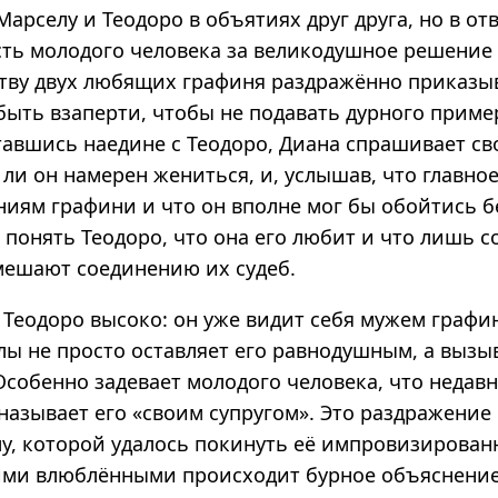
Марселу и Теодоро в объятиях друг друга, но в от
сть молодого человека за великодушное решение
ству двух любящих графиня раздражённо приказы
быть взаперти, чтобы не подавать дурного приме
тавшись наедине с Теодоро, Диана спрашивает сво
ли он намерен жениться, и, услышав, что главное
ниям графини и что он вполне мог бы обойтись б
 понять Теодоро, что она его любит и что лишь 
мешают соединению их судеб.
 Теодоро высоко: он уже видит себя мужем графи
лы не просто оставляет его равнодушным, а вызы
Особенно задевает молодого человека, что недав
называет его «своим супругом». Это раздражение
лу, которой удалось покинуть её импровизирован
ми влюблёнными происходит бурное объяснение