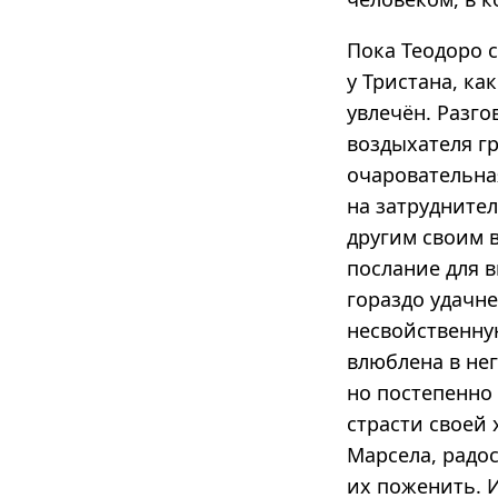
Пока Теодоро 
у Тристана, ка
увлечён. Разго
воздыхателя гр
очаровательна
на затрудните
другим своим 
послание для 
гораздо удачне
несвойственную
влюблена в не
но постепенно
страсти своей 
Марсела, радо
их поженить. 