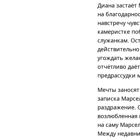
Диана застаёт 
на благодарно
навстречу чув
камеристке по
служанкам. Ос
действительно 
угождать жела
отчётливо даёт
предрассудки 
Мечты заносят
записка Марсе
раздражение. 
возлюбленная 
на саму Марсе
Между недавни