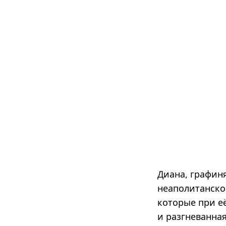
Диана, графиня
неаполитанског
которые при е
и разгневанная