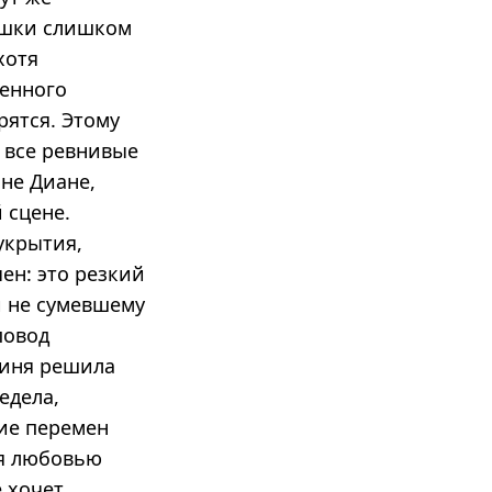
ушки слишком
хотя
ренного
рятся. Этому
о все ревнивые
не Диане,
 сцене.
укрытия,
ен: это резкий
и не сумевшему
повод
финя решила
едела,
ие перемен
ся любовью
е хочет