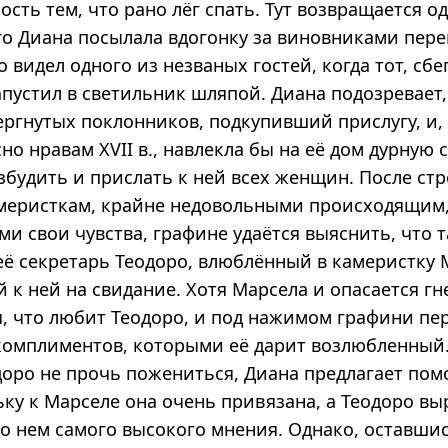
сть тем, что рано лёг спать. Тут возвращается од
го Диана посылала вдогонку за виновниками пере
о видел одного из незваных гостей, когда тот, сбе
апустил в светильник шляпой. Диана подозревает,
ергнутых поклонников, подкупивший прислугу, и, 
сно нравам XVII в., навлекла бы на её дом дурную с
будить и прислать к ней всех женщин. После стр
меристкам, крайне недовольными происходящим
и свои чувства, графине удаётся выяснить, что 
её секретарь Теодоро, влюблённый в камеристку 
к ней на свидание. Хотя Марсела и опасается гн
я, что любит Теодоро, и под нажимом графини пе
комплиментов, которыми её дарит возлюбленный.
доро не прочь пожениться, Диана предлагает по
ку к Марселе она очень привязана, а Теодоро вы
о нем самого высокого мнения. Однако, оставшис