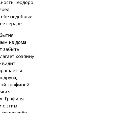
ьность Теодоро
еред
 себе недобрые
её сердце.
обытия
ным из дома
ет забыть
лагает хозяину
е видит
обращается
подруги,
мой графиней.
ечься
в». Графиня
 с этим
 секретарём.