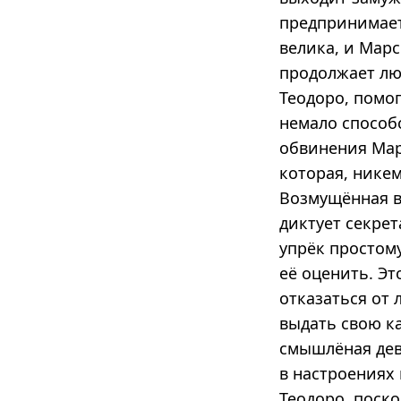
предпринимает
велика, и Мар
продолжает лю
Теодоро, помо
немало способс
обвинения Мар
которая, никем
Возмущённая в
диктует секре
упрёк простом
её оценить. Эт
отказаться от 
выдать свою ка
смышлёная дев
в настроениях
Теодоро, поско