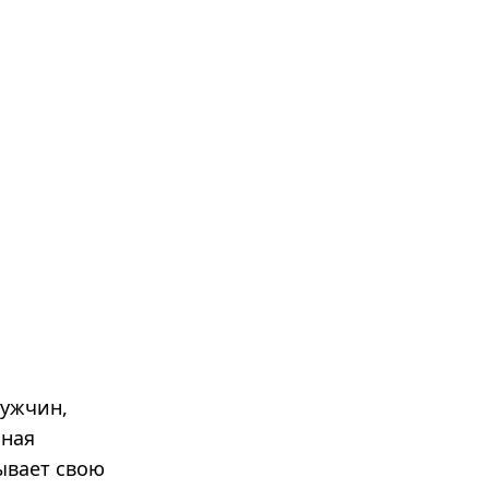
мужчин,
нная
дывает свою