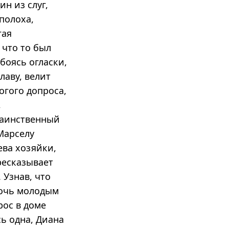
ин из слуг,
полоха,
гая
 что то был
боясь огласки,
лаву, велит
огого допроса,
,
таинственный
Марселу
ева хозяйки,
ресказывает
 Узнав, что
мочь молодым
рос в доме
ь одна, Диана