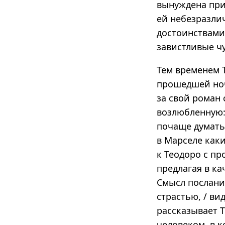
вынуждена приз
ей небезразлич
достоинствами
завистливые чу
Тем временем 
прошедшей ноч
за свой роман 
возлюбленную:
почаще думать
в Марселе как
к Теодоро с пр
предлагая в ка
Смысл послани
страстью, / ви
рассказывает 
человеком, в к