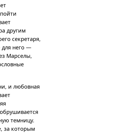
вет
 пойти
вает
ра другим
его секретаря,
 для него —
ез Марселы,
сословные
ни, и любовная
вает
няя
 обрушивается
ную темницу.
, за которым