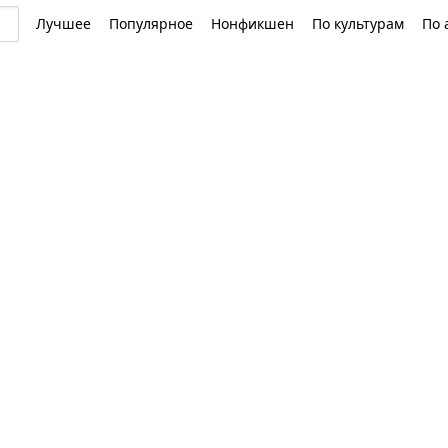
Лучшее
Популярное
Нонфикшен
По культурам
По 