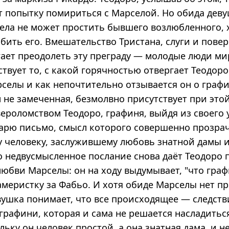
 попытку помириться с Марселой. Но обида дев
села не может простить бывшего возлюбленного, 
бить его. Вмешательство Тристана, слуги и пове
гает преодолеть эту преграду — молодые люди ми
твует то, с какой горячностью отвергает Теодор
селы и как непочтительно отзывается он о графи
 не замеченная, безмолвно присутствует при этой
ероломством Теодоро, графиня, выйдя из своего 
тарю письмо, смысл которого совершенно прозрач
у человеку, заслужившему любовь знатной дамы 
о недвусмысленное послание снова даёт Теодоро 
любви Марселы: он на ходу выдумывает, "что гра
меристку за Фабьо. И хотя обиде Марселы нет пр
ушка понимает, что все происходящее — следств
 графини, которая и сама не решается насладить
льку он человек простой, а она знатная дама, и н