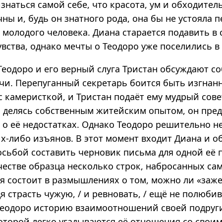
наться самой себе, что красота, ум и обходител
ны и, будь он знатного рода, она бы не устояла п
 молодого человека. Диана старается подавить в
вства, однако мечты о Теодоро уже поселились в 
Теодоро и его верный слуга Тристан обсуждают с
и. Перепуганный секретарь боится быть изгнан
с камеристкой, и Тристан подаёт ему мудрый сов
 делясь собственным житейским опытом, он пред
 о её недостатках. Однако Теодоро решительно н
их-либо изъянов. В этот момент входит Диана и 
осьбой составить черновик письма для одной её 
честве образца несколько строк, набросанных са
я состоит в размышлениях о том, можно ли «заж
дя страсть чужую, / и ревновать, / ещё не полюби
Теодоро историю взаимоотношений своей подруги
оторой легко угадываются её отношения со своим