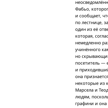
неосведомлённо
Фабьо, которо
и сообщает, чт
по лестнице, з
один из её отв
которая, согла
немедленно раз
учинённого ка
но скрывающим
посетитель — 
и приходивший 
она признаетс
некоторые из 
Марсела и Тео
людям, посколь
графини и она 