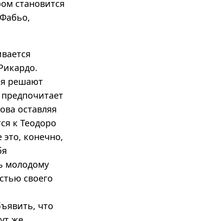
ром становится
 Фабьо,
ивается
Рикардо.
ля решают
 предпочитает
нова оставляя
ся к Теодоро
 это, конечно,
бя
ь молодому
стью своего
бъявить, что
ут же