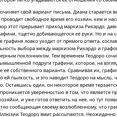
сочиняет свой вариант письма, Диана старается в
к проводит свободное время его хозяин, кем и нас
вор этот прерывает приход маркиза Рикардо, дав
афини, тщетно добивающегося её руки. Но и на с
я графиня ловко уходит от прямого ответа, сосл
льность выбора между маркизом Рикардо и графо
верным поклонником. Тем временем Теодоро соч
вымышленной подруги графини, которое, на взгля
е её собственного варианта. Сравнивая их, граф
 ей пылкость, и это наводит Теодоро на мысль, 
го. Оставшись один, он некоторое время терзаетс
 проникается уверенностью в том, что является 
хозяйки, и уже готов ответить на неё, но тут появ
стно сообщающая своему возлюбленному, что гр
Иллюзии Теодоро вмиг рассыпаются. Неожиданн