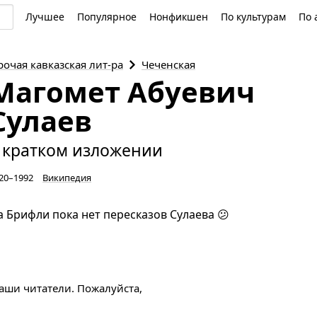
Лучшее
Популярное
Нонфикшен
По культурам
По 
рочая кавказская
лит-ра
Чеченская
Магомет Абуевич
Сулаев
 кратком изложении
20–1992
Википедия
а Брифли пока нет пересказов Сулаева 😕
наши читатели. Пожалуйста,