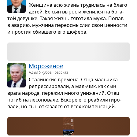
Жен­щина всю жизнь тру­ди­лась на благо
детей. Её сын вырос и женился на бога­
той девушке. Такая жизнь тяго­тила мужа. Попав
в ава­рию, муж­чина пере­осмыс­лил свои цен­но­сти
и про­стил сбив­шего его шофёра.
Моро­же­ное
Адыл Якубов · рассказ
Ста­лин­ские вре­мена. Отца маль­чика
репрес­си­ро­вали, а маль­чик, как сын
врага народа, пере­жил много уни­же­ний. Отец
погиб на лесо­по­вале. Вскоре его реа­би­ли­ти­ро­
вали, но сын отка­зался от всех ком­пен­са­ций.