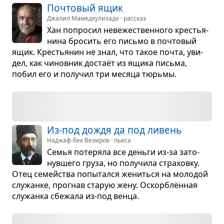
Почто­вый ящик
Джалил Мамедкулизаде · рассказ
Хан попро­сил неве­же­ствен­ного кре­стья­
нина бро­сить его письмо в почто­вый
ящик. Кре­стья­нин не знал, что такое почта, уви­
дел, как чинов­ник достаёт из ящика письма,
побил его и полу­чил три месяца тюрьмы.
Из-под дождя да под ливень
Наджаф-бек Везиров · пьеса
Семья поте­ряла все деньги из-за зато­
нув­шего груза, но полу­чила стра­ховку.
Отец семейства попы­тался жениться на моло­дой
слу­жанке, про­гнав ста­рую жену. Оскорб­лён­ная
слу­жанка сбе­жала из-под венца.