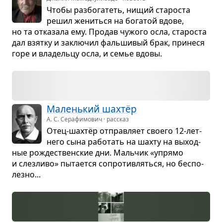
Чтобы раз­бо­га­теть, нищий ста­ро­ста
решил жениться на бога­той вдове,
но та отка­зала ему. Про­дав чужого осла, ста­ро­ста
дал взятку и заклю­чил фаль­ши­вый брак, при­неся
горе и вла­дельцу осла, и семье вдовы.
Малень­кий шах­тёр
А. С. Серафимович · рассказ
Отец-шах­тёр отправ­ляет сво­его 12-лет­
него сына рабо­тать на шахту на выход­
ные рожде­ствен­ские дни. Маль­чик «упрямо
и слез­ливо» пыта­ется сопро­тив­ляться, но бес­по­
лезно...