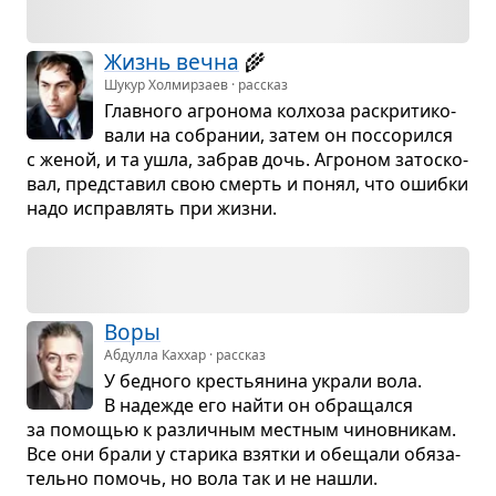
Жизнь вечна
🌾
Шукур Холмирзаев · рассказ
Глав­ного агро­нома кол­хоза рас­кри­ти­ко­
вали на собра­нии, затем он поссо­рился
с женой, и та ушла, забрав дочь. Агро­ном зато­ско­
вал, пред­ста­вил свою смерть и понял, что ошибки
надо исправ­лять при жизни.
Воры
Абдулла Каххар · рассказ
У бед­ного кре­стья­нина украли вола.
В наде­жде его найти он обра­щался
за помо­щью к раз­лич­ным мест­ным чинов­ни­кам.
Все они брали у ста­рика взятки и обе­щали обя­за­
тельно помочь, но вола так и не нашли.