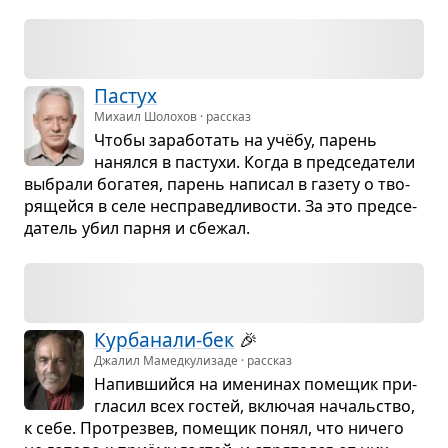
Пастух
Михаил Шолохов · рассказ
Чтобы зара­бо­тать на учёбу, парень
нанялся в пастухи. Когда в пред­се­да­тели
выбрали бога­тея, парень напи­сал в газету о тво­
ря­щейся в селе неспра­вед­ли­во­сти. За это пред­се­
да­тель убил парня и сбе­жал.
Кур­ба­нали-бек
🎉
Джалил Мамедкулизаде · рассказ
Напив­шийся на име­ни­нах поме­щик при­
гла­сил всех гостей, вклю­чая началь­ство,
к себе. Про­трез­вев, поме­щик понял, что ничего