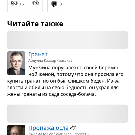
👍
👎
💬
161
0
Читайте также
Гра­нат
Абдулла Каххар · рассказ
Муж­чина пору­гался со своей бере­мен­
ной женой, потому что она про­сила его
купить гра­нат, но он был слиш­ком беден. Из-за
зло­сти и обиды на свою бед­ность он украл для
жены гра­наты из сада соседа-богача.
Про­пажа осла
🫏
Джалил Мамедкулизаде · повесть