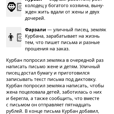
🧔🏻
коло­дец у бога­того хозя­ина, выну­
жден жить вдали от жены и двух
доче­рей.
Фарзали
— улич­ный писец, зем­ляк
👨🏻‍🦱
Кур­бана, зара­ба­ты­вает на жизнь
тем, что пишет письма и раз­ные
про­ше­ния на заказ.
Курбан попросил земляка в очередной раз
написать письмо жене и детям. Уличный
писец достал бумагу и приготовился
записывать текст письма под диктовку.
Курбан попросил земляка написать, чтобы
жена поцеловала детей, заботилась о них
и берегла, а также сообщить, что вместе
с письмом он отправляет пятнадцать
рублей. В конце письма Курбан добавил,