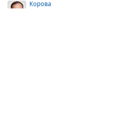
Корова
Андрей Платонов · рассказ
Путе­вой сто­рож отдаёт на мясо телёнка,
а родив­шая его корова пере­стаёт
доиться. Сын сто­рожа уха­жи­вает за коро­вой,
пыта­ясь облег­чить её стра­да­ния, но напрасно —
живот­ное поги­бает, попав под состав.
Ажар
🐺
Касымалы Баялинов · повесть
Отец девочки погиб в бою, мать бежала
в Китай и тоже умерла. Род­ствен­ники
про­дали сироту ста­рику. Став его женой, девочка
не выдер­жала изде­ва­тельств и сбе­жала,
но по дороге её рас­тер­зала стая вол­ков.
Что ещё пересказать?