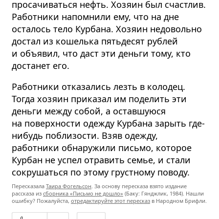
просачиваться нефть. Хозяин был счастлив.
Работники напомнили ему, что на дне
осталось тело Курбана. Хозяин недовольно
достал из кошелька пятьдесят рублей
и объявил, что даст эти деньги тому, кто
достанет его.
Работники отказались лезть в колодец.
Тогда хозяин приказал им поделить эти
деньги между собой, а оставшуюся
на поверхности одежду Курбана зарыть где-
нибудь поблизости. Взяв одежду,
работники обнаружили письмо, которое
Курбан не успел отравить семье, и стали
сокрушаться по этому грустному поводу.
Пересказала
Таира Фогельсон
. За основу пересказа взято издание
рассказа из
сборника «Письмо не дошло»
(Баку: Гянджлик, 1984). Нашли
ошибку? Пожалуйста,
отредактируйте этот пересказ
в Народном Брифли.