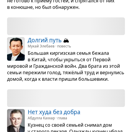
не готово к приёму гостей, и спря­тался от них
в конюшне, но был обна­ру­жен.
Дол­гий путь
🏔️
Мукай Элебаев · повесть
Боль­шая кир­гиз­ская семья бежала
в Китай, чтобы укрыться от Пер­вой
миро­вой и Гра­ждан­ской войн. Два брата из этой
семьи пере­жили голод, тяжёлый труд и вер­ну­лись
домой, когда к вла­сти при­шли боль­ше­вики.
Нет худа без добра
Абдулла Каххар · глава
Куз­нец со своей семьей сни­мал дом
у ста­рого пекаря. Одна­жды куз­нец убрал