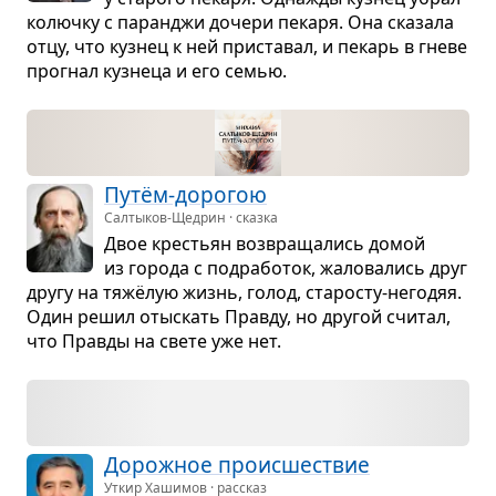
колючку с паран­джи дочери пекаря. Она ска­зала
отцу, что куз­нец к ней при­ста­вал, и пекарь в гневе
про­гнал куз­неца и его семью.
Путём-доро­гою
Салтыков-Щедрин · сказка
Двое кре­стьян воз­вра­ща­лись домой
из города с под­ра­бо­ток, жало­ва­лись друг
другу на тяжёлую жизнь, голод, ста­ро­сту-него­дяя.
Один решил отыс­кать Правду, но дру­гой счи­тал,
что Правды на свете уже нет.
Дорож­ное про­ис­ше­ствие
Уткир Хашимов · рассказ