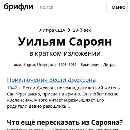
МЕНЮ
Лит-ра
США
20-й век
Уильям Сароян
в кратком изложении
арм.
Վիլյամ Սարոյան
·
1908–1981
Википедия
Литрес
Приключения Весли Джексона
1942 г. Весли Джексон, восемнадцатилетний житель
Сан-Франциско, призван в армию. Он любит песню
«Валенсия», много читает и размышляет. Его
родители давно разошлись...
Что ещё пересказать из Сарояна?