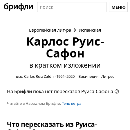
МЕНЮ
Европейская
лит-ра
Испанская
Карлос Руис-
Сафон
в кратком изложении
исп.
Carlos Ruiz Zafón
·
1964–2020
Википедия
Литрес
На Брифли пока нет пересказов Руиса-Сафона 😕
Читайте в Народном Брифли:
Тень ветра
Что пересказать из Руиса-