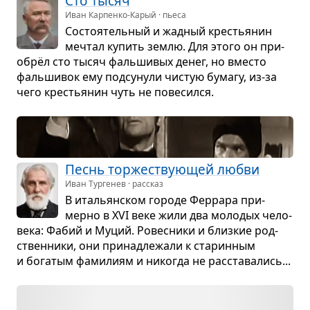
Сто тысяч
Иван Карпенко-Карый · пьеса
Состо­я­тель­ный и жад­ный кре­стья­нин
меч­тал купить землю. Для этого он при­
обрёл сто тысяч фаль­ши­вых денег, но вме­сто
фаль­ши­вок ему под­су­нули чистую бумагу, из-за
чего кре­стья­нин чуть не пове­сился.
Песнь тор­же­ству­ю­щей любви
Иван Тургенев · рассказ
В ита­льян­ском городе Фер­рара при­
мерно в XVI веке жили два моло­дых чело­
века: Фабий и Муций. Ровес­ники и близ­кие род­
ствен­ники, они при­над­ле­жали к ста­рин­ным
и бога­тым фами­лиям и нико­гда не рас­ста­ва­лись...