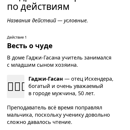
по действиям
Названия действий — условные.
Действие 1
Весть о чуде
В доме Гаджи-Гасана учитель занимался
с младшим сыном хозяина.
Гаджи-Гасан
— отец Искен­дера,
🧔🏻‍♂️
бога­тый и очень ува­жа­е­мый
в городе муж­чина, 50 лет.
Преподаватель всё время поправлял
мальчика, поскольку ученику довольно
сложно давалось чтение.