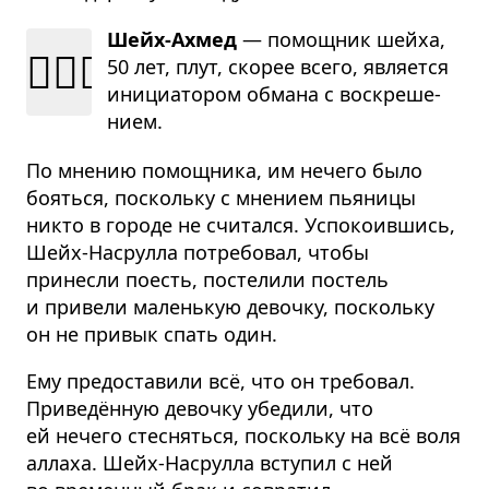
Шейх-Ахмед
— помощ­ник шейха,
💁🏻‍♂️
50 лет, плут, ско­рее всего, явля­ется
ини­ци­а­то­ром обмана с вос­кре­ше­
нием.
По мнению помощника, им нечего было
бояться, поскольку с мнением пьяницы
никто в городе не считался. Успокоившись,
Шейх-Насрулла потребовал, чтобы
принесли поесть, постелили постель
и привели маленькую девочку, поскольку
он не привык спать один.
Ему предоставили всё, что он требовал.
Приведённую девочку убедили, что
ей нечего стесняться, поскольку на всё воля
аллаха. Шейх-Насрулла вступил с ней