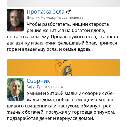
Про­пажа осла
🫏
Джалил Мамедкулизаде · повесть
Чтобы раз­бо­га­теть, нищий ста­ро­ста
решил жениться на бога­той вдове,
но та отка­зала ему. Про­дав чужого осла, ста­ро­ста
дал взятку и заклю­чил фаль­ши­вый брак, при­неся
горе и вла­дельцу осла, и семье вдовы.
Озор­ник
Гафур Гулям · повесть
Умный и хит­рый маль­чик-озор­ник сбе­
жал из дома, побыл помощ­ни­ком фаль­
ши­вого свя­щен­ника и пасту­хом, обма­нул трёх
жад­ных бога­чей, послу­жил у тор­говца опи­у­мом,
под­за­ра­бо­тал денег и вер­нулся домой.