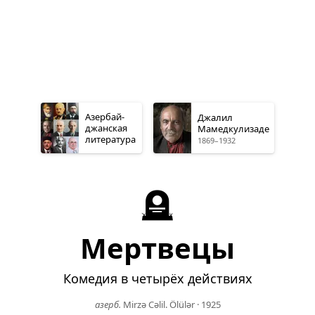
Азербай­
Джалил
джанская
Мамедкулизаде
литература
1869–1932
🪦
Мертвецы
Комедия в четырёх действиях
азерб.
Mirzə Cəlil. Ölülər
·
1925