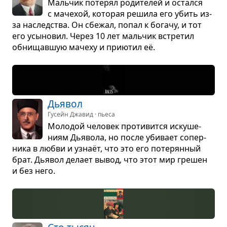
Маль­чик поте­рял роди­те­лей и остался
с маче­хой, кото­рая решила его убить из-
за наслед­ства. Он сбе­жал, попал к богачу, и тот
его усы­но­вил. Через 10 лет маль­чик встре­тил
обни­щав­шую мачеху и при­ю­тил её.
Дья­вол
Гусейн Джавид · пьеса
Моло­дой чело­век про­ти­вится иску­ше­
ниям Дья­вола, но после уби­вает сопер­
ника в любви и узнаёт, что это его поте­рян­ный
брат. Дья­вол делает вывод, что этот мир гре­шен
и без него.