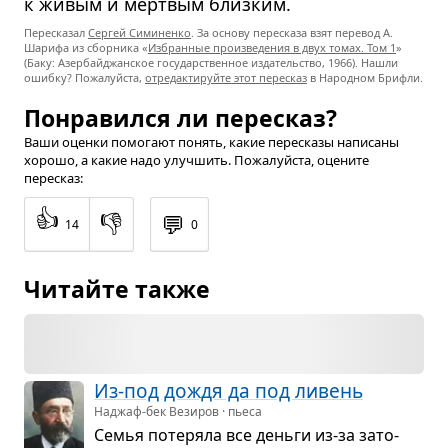
к живым и мёртвым близким.
Пересказал
Сергей Симиненко
. За основу пересказа взят перевод А.
Шарифа из сборника «
Избранные произведения в двух томах. Том 1
»
(Баку: Азербайджанское государственное издательство, 1966). Нашли
ошибку? Пожалуйста,
отредактируйте этот пересказ
в Народном Брифли.
Понравился ли пересказ?
Ваши оценки помогают понять, какие пересказы написаны
хорошо, а какие надо улучшить. Пожалуйста, оцените
пересказ:
👍
👎
💬
14
0
Читайте также
Из-под дождя да под ливень
Наджаф-бек Везиров · пьеса
Семья поте­ряла все деньги из-за зато­