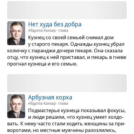
Нет худа без добра
Абдулла Каххар · глава
Куз­нец со своей семьей сни­мал дом
у ста­рого пекаря. Одна­жды куз­нец убрал
колючку с паран­джи дочери пекаря. Она ска­зала
отцу, что куз­нец к ней при­ста­вал, и пекарь в гневе
про­гнал куз­неца и его семью.
Арбуз­ная корка
Абдулла Каххар · глава
Под­ма­сте­рье куз­неца пока­зы­вал фокусы,
и люди решили, что куз­нец умеет кол­до­
вать. К нему часто стали ходить жен­щины за при­
во­ро­тами, но мест­ные муж­чины разо­зли­лись,