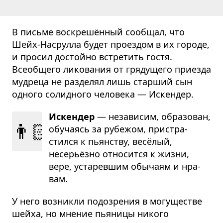
В письме воскрешённый сообщал, что
Шейх-Насрулла будет проездом в их городе,
и просил достойно встретить гостя.
Всеобщего ликования от грядущего приезда
мудреца не разделял лишь старший сын
одного солидного человека — Искендер.
Искендер
— неза­ви­сим, обра­зо­ван,
👨🏻
обу­ча­ясь за рубе­жом, при­стра­
стился к пьян­ству, весёлый,
несерьёзно отно­сится к жизни,
вере, уста­рев­шим обы­чаям и нра­
вам.
У него возникли подозрения в могуществе
шейха, но мнение пьяницы никого