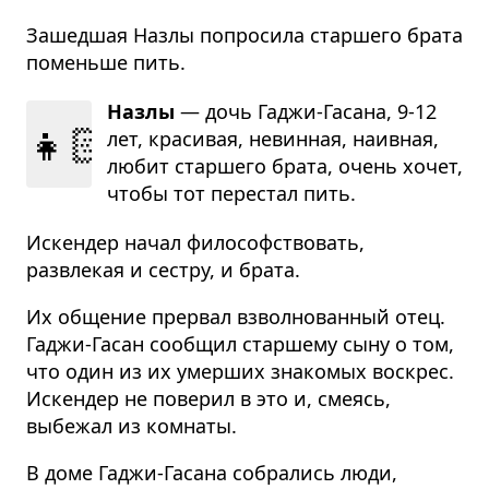
Зашедшая Назлы попросила старшего брата
поменьше пить.
Назлы
— дочь Гаджи-Гасана, 9-12
👧🏻
лет, кра­си­вая, невин­ная, наив­ная,
любит стар­шего брата, очень хочет,
чтобы тот пере­стал пить.
Искендер начал философствовать,
развлекая и сестру, и брата.
Их общение прервал взволнованный отец.
Гаджи-Гасан сообщил старшему сыну о том,
что один из их умерших знакомых воскрес.
Искендер не поверил в это и, смеясь,
выбежал из комнаты.
В доме Гаджи-Гасана собрались люди,