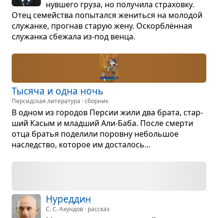
нув­шего груза, но полу­чила стра­ховку.
Отец семейства попы­тался жениться на моло­дой
слу­жанке, про­гнав ста­рую жену. Оскорб­лён­ная
слу­жанка сбе­жала из-под венца.
Тысяча и одна ночь
Персидская литература · сборник
В одном из горо­дов Пер­сии жили два брата, стар­
ший Касым и млад­ший Али-Баба. После смерти
отца бра­тья поде­лили поровну неболь­шое
наслед­ство, кото­рое им доста­лось...
Нуред­дин
С. С. Ахундов · рассказ