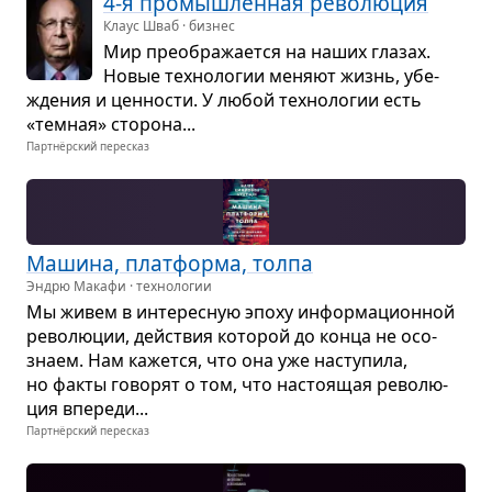
4-я про­мыш­лен­ная рево­лю­ция
Клаус Шваб · бизнес
Мир пре­об­ра­жа­ется на наших гла­зах.
Новые тех­но­ло­гии меняют жизнь, убе­
жде­ния и цен­но­сти. У любой тех­но­ло­гии есть
«тем­ная» сто­рона...
Партнёрский пересказ
Машина, плат­форма, толпа
Эндрю Макафи · технологии
Мы живем в инте­рес­ную эпоху инфор­ма­ци­он­ной
рево­лю­ции, действия кото­рой до конца не осо­
знаем. Нам кажется, что она уже насту­пила,
но факты гово­рят о том, что насто­я­щая рево­лю­
ция впе­реди...
Партнёрский пересказ