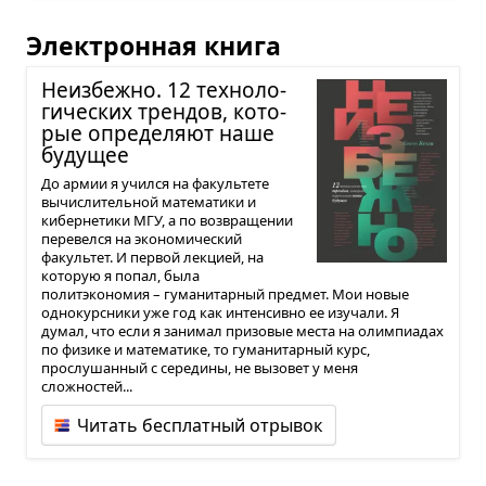
Электронная книга
Неиз­бежно. 12 тех­но­ло­
ги­че­ских трен­дов, кото­
рые опре­де­ляют наше
буду­щее
До армии я учился на факультете
вычислительной математики и
кибернетики МГУ, а по возвращении
перевелся на экономический
факультет. И первой лекцией, на
которую я попал, была
политэкономия – гуманитарный предмет. Мои новые
однокурсники уже год как интенсивно ее изучали. Я
думал, что если я занимал призовые места на олимпиадах
по физике и математике, то гуманитарный курс,
прослушанный с середины, не вызовет у меня
сложностей...
Читать бесплатный отрывок