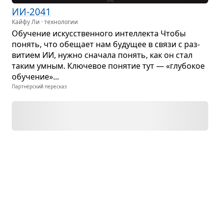
ИИ-2041
Кайфу Ли · технологии
Обу­че­ние искус­ствен­ного интел­лекта Чтобы
понять, что обе­щает нам буду­щее в связи с раз­
ви­тием ИИ, нужно сна­чала понять, как он стал
таким умным. Клю­че­вое поня­тие тут — «глу­бо­кое
обу­че­ние»...
Партнёрский пересказ
Навыки буду­щего
Бернард Марр
О важ­нейших навы­ках и ком­пе­тен­циях, необ­хо­ди­
мых для про­цве­та­ния в быстро меня­ю­щемся
мире.
Партнёрский пересказ