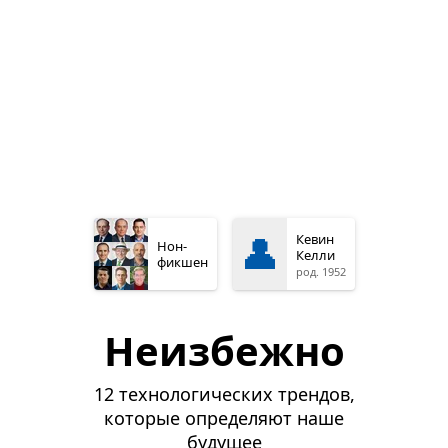
👤
Кевин
Нон­
Келли
фикшен
род. 1952
Неизбежно
12 технологических трендов,
которые определяют наше
будущее