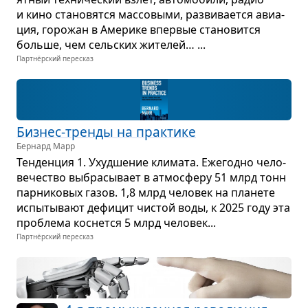
и кино ста­но­вятся мас­со­выми, раз­ви­ва­ется авиа­
ция, горо­жан в Аме­рике впер­вые ста­но­вится
больше, чем сель­ских жите­лей… ...
Партнёрский пересказ
Биз­нес-тренды на прак­тике
Бернард Марр
Тен­ден­ция 1. Ухуд­ше­ние кли­мата. Еже­годно чело­
ве­че­ство выбра­сы­вает в атмо­сферу 51 млрд тонн
пар­ни­ко­вых газов. 1,8 млрд чело­век на пла­нете
испы­ты­вают дефи­цит чистой воды, к 2025 году эта
про­блема кос­нется 5 млрд чело­век...
Партнёрский пересказ