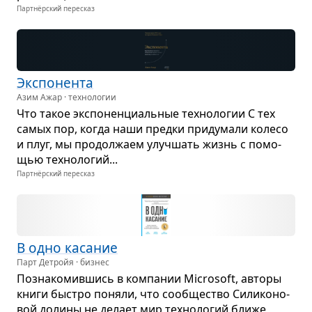
Партнёрский пересказ
Экс­по­нента
Азим Ажар · технологии
Что такое экс­по­нен­ци­аль­ные тех­но­ло­гии С тех
самых пор, когда наши предки при­ду­мали колесо
и плуг, мы про­дол­жаем улуч­шать жизнь с помо­
щью тех­но­ло­гий...
Партнёрский пересказ
В одно каса­ние
Парт Детройя · бизнес
Позна­ко­мив­шись в ком­па­нии Microsoft, авторы
книги быстро поняли, что сооб­ще­ство Сили­ко­но­
вой долины не делает мир тех­но­ло­гий ближе