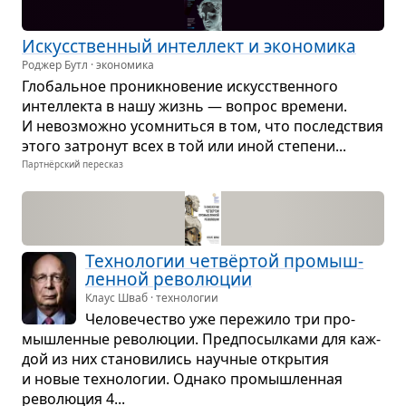
Искус­ствен­ный интел­лект и эко­но­мика
Роджер Бутл · экономика
Гло­баль­ное про­ник­но­ве­ние искус­ствен­ного
интел­лекта в нашу жизнь — вопрос вре­мени.
И невоз­можно усо­мниться в том, что послед­ствия
этого затро­нут всех в той или иной сте­пени...
Партнёрский пересказ
Тех­но­ло­гии четвёр­той про­мыш­
лен­ной рево­лю­ции
Клаус Шваб · технологии
Чело­ве­че­ство уже пере­жило три про­
мыш­лен­ные рево­лю­ции. Пред­по­сыл­ками для каж­
дой из них ста­но­ви­лись науч­ные откры­тия
и новые тех­но­ло­гии. Однако про­мыш­лен­ная
рево­лю­ция 4...