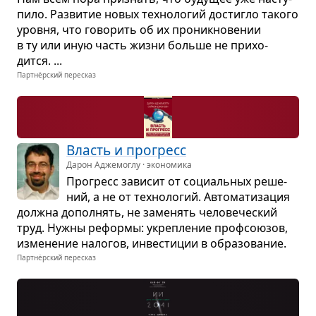
пило. Раз­ви­тие новых тех­но­ло­гий достигло такого
уровня, что гово­рить об их про­ник­но­ве­нии
в ту или иную часть жизни больше не при­хо­
дится. ...
Партнёрский пересказ
Власть и про­гресс
Дарон Аджемоглу · экономика
Про­гресс зави­сит от соци­аль­ных реше­
ний, а не от тех­но­ло­гий. Авто­ма­ти­за­ция
должна допол­нять, не заме­нять чело­ве­че­ский
труд. Нужны реформы: укреп­ле­ние проф­со­ю­зов,
изме­не­ние нало­гов, инве­сти­ции в обра­зо­ва­ние.
Партнёрский пересказ