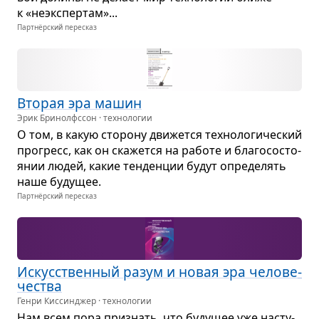
к «неэкс­пер­там»...
Партнёрский пересказ
Вто­рая эра машин
Эрик Бринолфссон · технологии
О том, в какую сто­рону дви­жется тех­но­ло­ги­че­ский
про­гресс, как он ска­жется на работе и бла­го­со­сто­
я­нии людей, какие тен­ден­ции будут опре­де­лять
наше буду­щее.
Партнёрский пересказ
Искус­ствен­ный разум и новая эра чело­ве­
че­ства
Генри Киссинджер · технологии
Нам всем пора при­знать, что буду­щее уже насту­