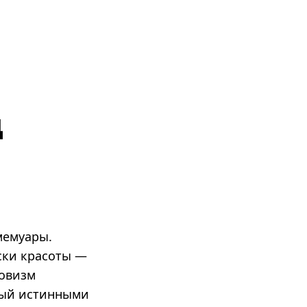
ц
мемуары.
ски красоты —
мовизм
нный истинными