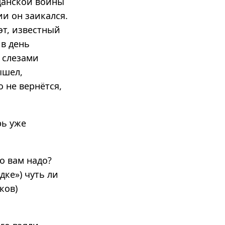
данской войны
ии он заикался.
эт, известный
 в день
 слезами
ышел,
 не вернётся,
рь уже
о вам надо?
дке») чуть ли
ков)