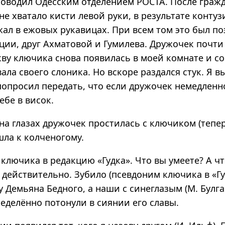
уководил Одесским отделением РОСТА. После граж
 не хватало кисти левой руки, в результате контуз
ал в ежовых рукавицах. При всем том это был по
ции, друг Ахматовой и Гумилева. Дружочек почти
кву ключика снова появилась в моей комнате и со
вала своего слоника. Но вскоре раздался стук. Я в
опросил передать, что если дружочек немедленно
ебе в висок.
на глазах дружочек простилась с ключиком (тепе
шла к колченогому.
 ключика в редакцию «Гудка». Что вы умеете? А чт
 действительно. Зубило (псевдоним ключика в «Гу
у Демьяна Бедного, а наши с синеглазым (М. Булга
еделённо потонули в сиянии его славы.