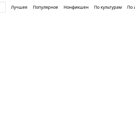
Лучшее
Популярное
Нонфикшен
По культурам
По 