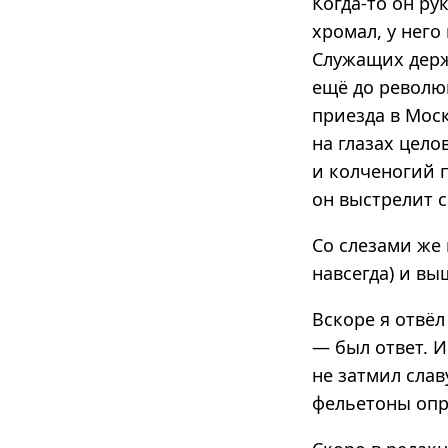
Когда-то он р
хромал, у него
Служащих держ
ещё до револю
приезда в Мос
на глазах цело
и колченогий п
он выстрелит с
Со слезами же 
навсегда) и вы
Вскоре я отвёл
— был ответ. И
не затмил слав
фельетоны опр