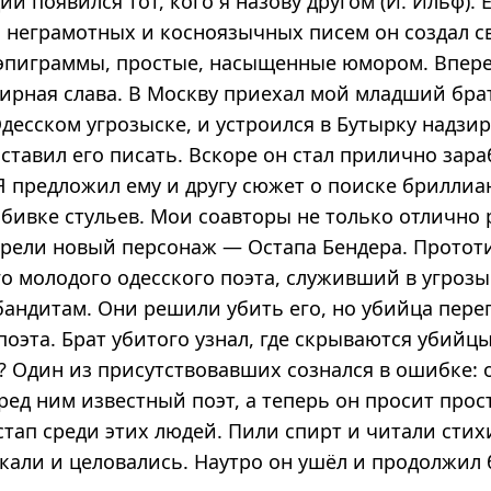
ии появился тот, кого я назову другом (И. Ильф). 
 неграмотных и косноязычных писем он создал с
эпиграммы, простые, насыщенные юмором. Впере
мирная слава. В Москву приехал мой младший бра
десском угрозыске, и устроился в Бутырку надзир
аставил его писать. Вскоре он стал прилично зар
Я предложил ему и другу сюжет о поиске бриллиа
обивке стульев. Мои соавторы не только отлично
брели новый персонаж — Остапа Бендера. Протот
о молодого одесского поэта, служивший в угрозы
андитам. Они решили убить его, но убийца пере
поэта. Брат убитого узнал, где скрываются убийцы
? Один из присутствовавших сознался в ошибке: о
еред ним известный поэт, а теперь он просит прос
тап среди этих людей. Пили спирт и читали стих
акали и целовались. Наутро он ушёл и продолжил