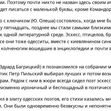
и. Поэтому почти никто не назван здесь своим и
дет писаться с маленькой буквы, кроме Командор
 с ключиком (Ю. Олеша) состоялось, когда мне б
му пятнадцать, позднее мы стали самыми близким
 одной литературной среде. Эскесс, птицелов, бра
се они тоже одесситы, вместе с киевлянином син
 колченогим вошедшие в энциклопедии и почти 
(Эдуард Багрицкий) я познакомился на собрании 
ритик Петр Пильский выбирал лучших и потом воз
рам. Рядом с ним в жюри всегда сидел поэт эскесс
неизменно ироничный и беспощадный в поэтическ
л в элиту одесских поэтов, его стихи казались м
. Они были одновременно безвкусны и непонятн