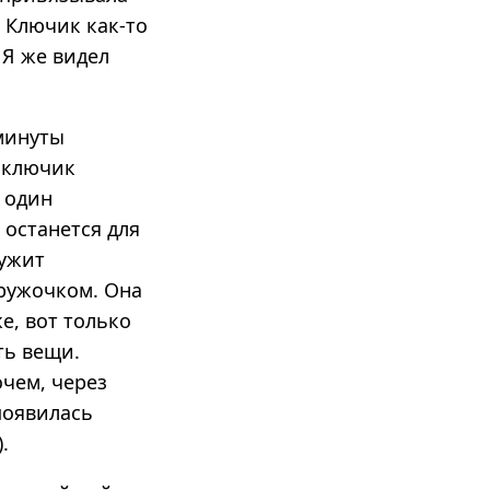
. Ключик как-то
 Я же видел
минуты
ё ключик
в один
останется для
лужит
дружочком. Она
е, вот только
ть вещи.
очем, через
появилась
.