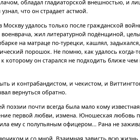
илачом, обладал гладиаторской внешностью, и л
 узнал, что он страдает астмой.
в Москву удалось только после гражданской войн
е военврача, жил литературной подёнщиной, цел
ибарке на матраце по-турецки, кашлял, задыхался
ический порошок. Не помню, как удалось когда-т
, к которому он старался не подходить ближе чем
ыть и контрабандистом, и чекистом, и Виттингто
вал вернуться обратно.
ей поэзии почти всегда была мало кому известна
ние первой любви, измена. Юношеская любовь 
ила ему с полупьяным офицером... Рана не зажив
ключиком и со мной. Взаимная зависть всю жизнь