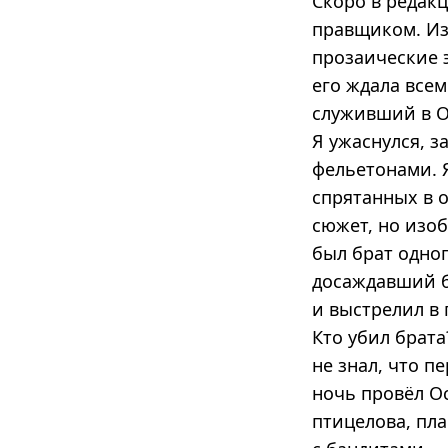
Скоро в редакц
правщиком. Из
прозаические 
его ждала все
служивший в О
Я ужаснулся, з
фельетонами. 
спрятанных в 
сюжет, но изо
был брат одног
досаждавший б
и выстрелил в 
Кто убил брата
не знал, что п
ночь провёл Ос
птицелова, пл