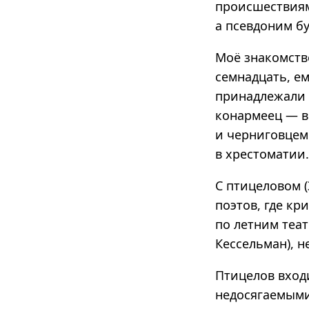
происшествиям
а псевдоним бу
Моё знакомство
семнадцать, е
принадлежали к
конармеец — в
и черниговцем
в хрестоматии.
С птицеловом 
поэтов, где к
по летним теат
Кессельман), 
Птицелов входи
недосягаемыми