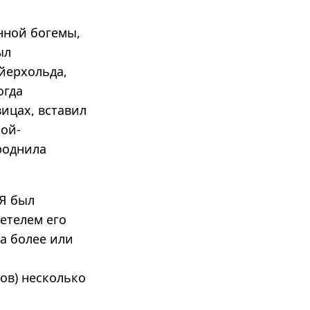
янной богемы,
ыл
ейерхольда,
огда
вицах, вставил
кой-
роднила
 Я был
етелем его
а более или
ков) несколько