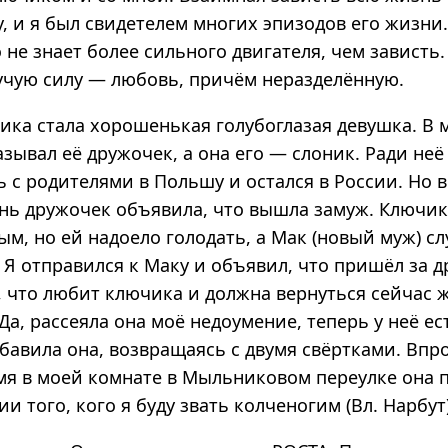
гу, и я был свидетелем многих эпизодов его жизни
о не знает более сильного двигателя, чем зависть.
учую силу — любовь, причём неразделённую.
ика стала хорошенькая голубоглазая девушка. В 
зывал её дружочек, а она его — слоник. Ради не
ь с родителями в Польшу и остался в России. Но 
нь дружочек объявила, что вышла замуж. Ключик 
м, но ей надоело голодать, а Мак (новый муж) с
 Я отправился к Маку и объявил, что пришёл за 
 что любит ключика и должна вернуться сейчас ж
Да, рассеяла она моё недоумение, теперь у неё ес
бавила она, возвращаясь с двумя свёртками. Впр
мя в моей комнате в Мыльниковом переулке она 
и того, кого я буду звать колченогим (Вл. Нарбут)