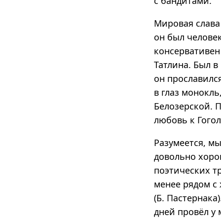
с бандитами.
Мировая слава 
он был челове
консервативен 
Татлина. Был 
он прославился
в глаз монокль
Белозерской. 
любовь к Гого
Разумеется, м
довольно хорош
поэтических т
менее рядом с 
(Б. Пастернака
дней провёл у 