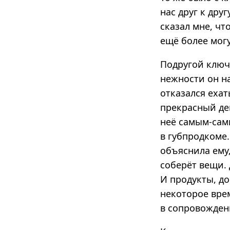
нас друг к дру
сказал мне, чт
ещё более мог
Подругой ключ
нежности он на
отказался ехат
прекрасный де
неё самым-самы
в губпродкоме.
объяснила ему,
соберёт вещи. 
И продукты, до
некоторое вре
в сопровождени