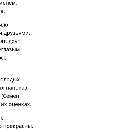
менем,
а.
ыло
и друзьями,
т, друг,
еглазым
все —
молодых
ил напоказ
 (Семен
их оценках.
не
о прекрасны.