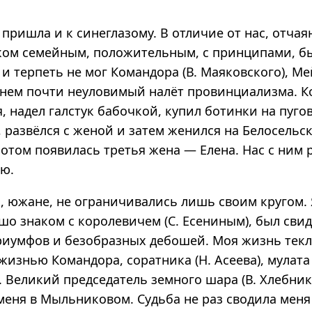
пришла и к синеглазому. В отличие от нас, отча
ком семейным, положительным, с принципами, б
и терпеть не мог Командора (В. Маяковского), М
в нем почти неуловимый налёт провинциализма. К
, надел галстук бабочкой, купил ботинки на пуго
, развёлся с женой и затем женился на Белосельс
Потом появилась третья жена — Елена. Нас с ним 
лю.
ы, южане, не ограничивались лишь своим кругом.
о знаком с королевичем (С. Есениным), был свид
риумфов и безобразных дебошей. Моя жизнь текл
жизнью Командора, соратника (Н. Асеева), мулата
). Великий председатель земного шара (В. Хлебни
меня в Мыльниковом. Судьба не раз сводила меня