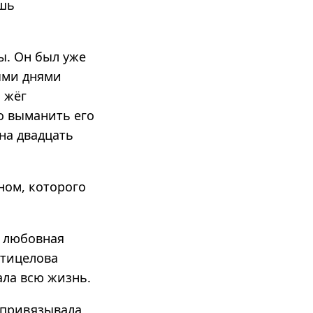
ишь
ы. Он был уже
ыми днями
, жёг
о выманить его
 на двадцать
ном, которого
я любовная
птицелова
ала всю жизнь.
 привязывала