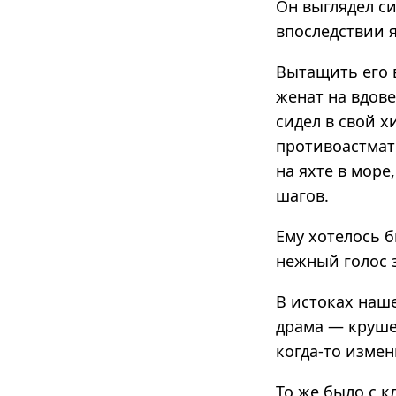
Он выглядел с
впоследствии я
Вытащить его 
женат на вдов
сидел в свой х
противоастмат
на яхте в море
шагов.
Ему хотелось б
нежный голос з
В истоках наш
драма — круше
когда-то измен
То же было с 