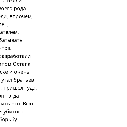
Его взяли
воего рода
ди, впрочем,
тец,
ателем.
абатывать
нтов,
 разработали
ипом Остапа
ске и очень
путал братьев
, пришёл туда.
н тогда
тить его. Всю
и убитого,
 борьбу