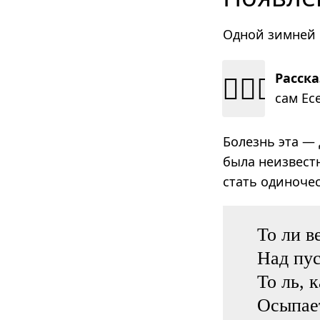
Одной зимней 
👱🏻‍♂️
Расск
сам Есе
Болезнь эта —
была неизвест
стать одиноче
То ли в
Над пу
То ль, 
Осыпает