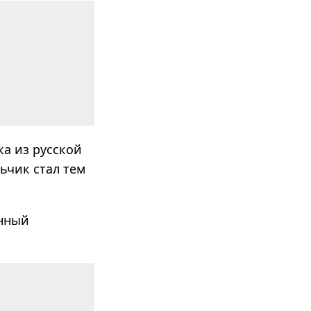
а из русской
ьчик стал тем
енный