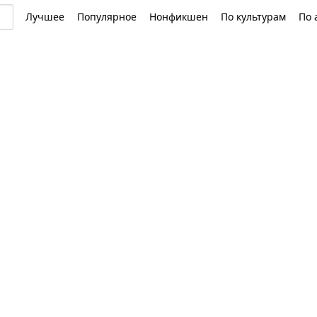
Лучшее
Популярное
Нонфикшен
По культурам
По 