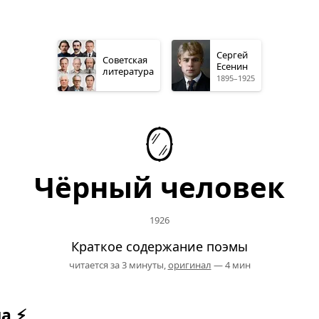
Сергей
Советская
Есенин
литература
1895–1925
🪞
Чёрный человек
1926
Краткое содержание поэмы
читается за 3 минуты,
оригинал
— 4 мин
а ⚡