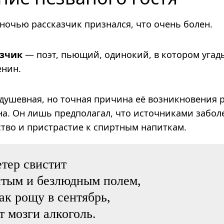
ночью рассказчик признался, что очень болен.
азчик
— поэт, пью­щий, оди­но­кий, в кото­ром уга­ды
­нин.
 душевная, но точная причина её возникновения 
на. Он лишь предполагал, что источниками забол
ство и пристрастие к спиртным напиткам.
етер свистит
стым и безлюдным полем,
как рощу в сентябрь,
 мозги алкоголь.