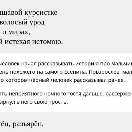
ыщавой курсистке
волосый урод
 о мирах,
й истекая истомою.
человек начал рассказывать историю про мальчик
нь похожего на самого Есенина. Повзрослев, мал
 о котором чёрный человек рассказывал ранее.
ать неприятного ночного гостя дальше, рассерж
рнул в него свою трость.
ён, разъярён,