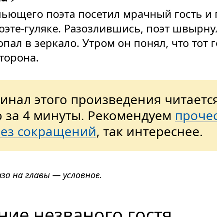
ьющего поэта посетил мрачный гость и
оэте-гуляке. Разозлившись, поэт швырнул
опал в зеркало. Утром он понял, что тот 
сторона.
инал этого произведения читаетс
о за 4 минуты. Рекомендуем
проче
без сокращений
, так интереснее.
аза на главы — условное.
ние незваного гостя