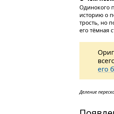
Одинокого п
историю о п
трость, но п
его тёмная 
Ориг
всег
его 
Деление переск
Появле