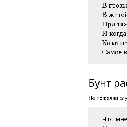
В грозы
В жите
При тя
И когда
Казать
Самое в
Бунт ра
Не пожелав сл
Что мне