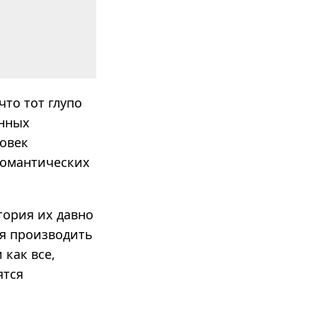
то тот глупо
енных
ловек
романтических
тория их давно
я производить
 как все,
ятся