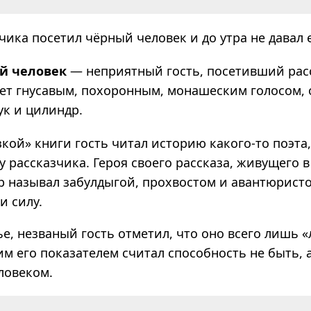
ика посетил чёрный человек и до утра не давал е
й человек
— непри­ят­ный гость, посе­тив­ший рас­
ет гну­са­вым, похо­рон­ным, мона­ше­ским голо­сом,
тук и цилиндр.
кой» книги гость читал историю какого-то поэта
 рассказчика. Героя своего рассказа, живущего 
ёр называл забулдыгой, прохвостом и авантюристо
и силу.
ье, незваный гость отметил, что оно всего лишь 
им его показателем считал способность не быть, 
ловеком.