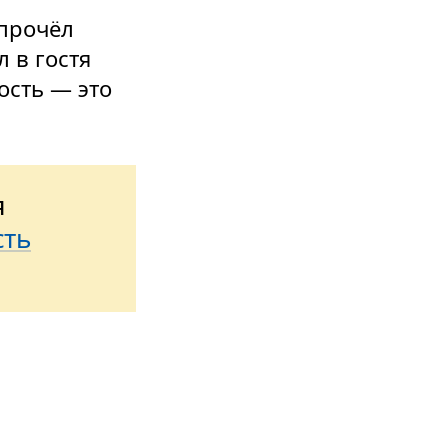
 прочёл
 в гостя
гость — это
я
сть