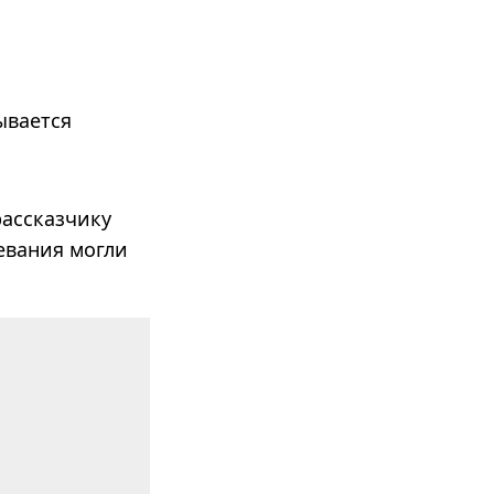
­ва­ется
рассказчику
евания могли