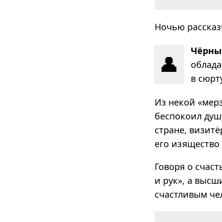
Ночью рассказч
Чёрны
👤
обла­да
в сюр­
Из некой «мерз
беспокоил душу
стране, визит
его изящество 
Говоря о счаст
и рук», а высш
счастливым че