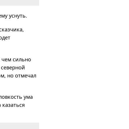
му уснуть.
сказ­чика,
 одет
, чем сильно
в северной
м, но отмечал
«ловкость ума
а казаться