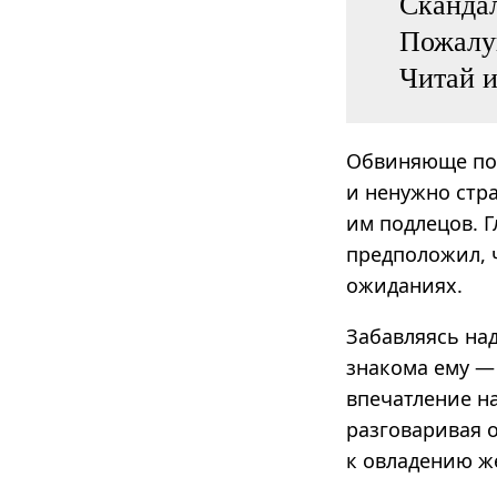
Скандал
Пожалу
Читай и
Обвиняюще пос
и ненужно стра
им подлецов. 
предположил, 
ожиданиях.
Забавляясь над
знакома ему —
впечатление н
разговаривая о
к овладению ж