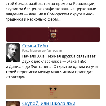
стой бочар, раз­бо­га­тел во вре­мена Рево­лю­ции,
ску­пив за бес­це­нок кон­фи­ско­ван­ные цер­ков­ные
вла­де­ния — луч­шие в Сомюр­ском округе вино­
град­ники и несколько ферм...
Семья Тибо
Роже Мартен дю Гар · роман
Начало XX в. Неж­ная дружба свя­зы­вает
двух одно­класс­ни­ков — Жака Тибо
и Дани­эля де Фон­та­нена. Откры­тие одним из учи­
те­лей пере­писки между маль­чи­ками при­во­дит
к тра­ге­дии...
Ску­пой, или Школа лжи