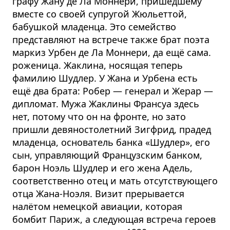
графу Жану де Ла Моннери, пришедшему
вместе со своей супругой Жюльеттой,
бабушкой младенца. Это семейство
представляют на встрече также брат поэта
маркиз Урбен де Ла Моннери, да ещё сама.
роженица. Жаклина, носящая теперь
фамилию Шудлер. У Жана и Урбена есть
ещё два брата: Робер — генерал и Жерар —
дипломат. Мужа Жаклины Франсуа здесь
нет, потому что он на фронте, но зато
пришли девяностолетний Зигфрид, прадед
младенца, основатель банка «Шудлер», его
сын, управляющий Французским банком,
барон Ноэль Шудлер и его жена Адель,
соответственно отец и мать отсутствующего
отца Жана-Ноэля. Визит прерывается
налётом немецкой авиации, которая
бомбит Париж, а следующая встреча героев