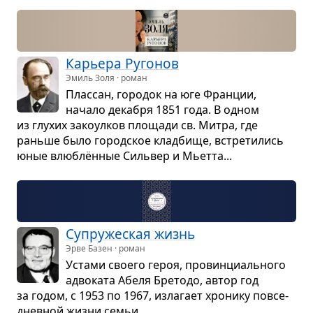
Карьера Руго­нов
Эмиль Золя · роман
Плас­сан, горо­док на юге Фран­ции,
начало дека­бря 1851 года. В одном
из глу­хих зако­ул­ков пло­щади св. Митра, где
раньше было город­ское клад­бище, встре­ти­лись
юные влю­блён­ные Силь­вер и Мьетта...
Супру­же­ская жизнь
Эрве Базен · роман
Устами сво­его героя, про­вин­ци­аль­ного
адво­ката Абеля Бре­тодо, автор год
за годом, с 1953 по 1967, изла­гает хро­нику повсе­
днев­ной жизни семьи...