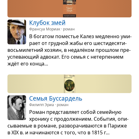
Клу­бок змей
Франсуа Мориак · роман
В бога­том поме­стье Калез мед­ленно уми­
рает от груд­ной жабы его шести­де­ся­ти­
вось­ми­лет­ний хозяин, в недалёком про­шлом пре­
успе­ва­ю­щий адво­кат. Его семья с нетер­пе­нием
ждёт его конца...
Семья Бус­сар­дель
Филипп Эриа · роман
Роман пред­став­ляет собой семей­ную
хро­нику с про­дол­же­нием. Собы­тия, опи­
сы­ва­е­мые в романе, раз­во­ра­чи­ва­ются в Париже
в XIX в. и начи­на­ются с того, что в 1815 г...