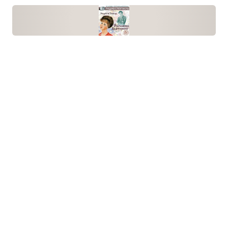
Филу­мена Мар­ту­рано
Эдуардо де Филиппо · пьеса
Действие про­ис­хо­дит в Неа­поле в бога­
том доме пяти­де­ся­тидвух­лет­него дона
Доме­нико Сори­ано, успеш­ного пред­при­ни­ма­теля.
В ком­нате нахо­дятся сам дон Доме­нико, донна
Филу­мена Мар­ту­рано, ...
Буд­ден­броки
Томас Манн · роман
В 1835 г. семейство Буд­ден­бро­ков,
весьма почи­та­е­мое в малень­ком немец­
ком тор­го­вом городе Мари­ен­кирхе, пере­би­ра­ется
в новый дом на Менг­штрассе, недавно при­об­ре­