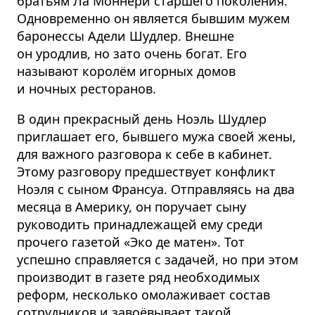
братьям Ла Моннери старшего поколения.
Одновременно он является бывшим мужем
баронессы Адели Шудлер. Внешне
он уродлив, но зато очень богат. Его
называют королём игорных домов
и ночных ресторанов.
В один прекрасный день Ноэль Шудлер
приглашает его, бывшего мужа своей жены,
для важного разговора к себе в кабинет.
Этому разговору предшествует конфликт
Ноэля с сыном Франсуа. Отправляясь на два
месяца в Америку, он поручает сыну
руководить принадлежащей ему среди
прочего газетой «Эко де матен». Тот
успешно справляется с задачей, но при этом
производит в газете ряд необходимых
реформ, несколько омолаживает состав
сотрудников и завоёвывает такой