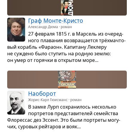
Граф Монте-Кри­сто
Александр Дюма · роман
27 февраля 1815 г. в Мар­сель из оче­ред­
ного пла­ва­ния воз­вра­ща­ется трёх­мач­то­
вый корабль «Фараон». Капи­тану Леклеру
не суждено было сту­пить на род­ную землю:
он умер от горячки в откры­том море...
Нао­бо­рот
Жорис-Карл Гюисманс · роман
В замке Лурп сохра­ни­лось несколько
пор­тре­тов пред­ста­ви­те­лей семейства
Фло­рес­сас дез Эссент. Это были пор­треты могу­
чих, суро­вых рейта­ров и вояк...