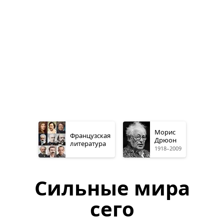
Морис
Французская
Дрюон
литература
1918–2009
Сильные мира
сего