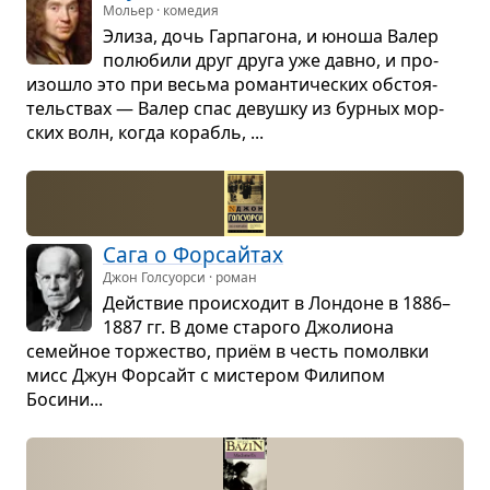
Мольер · комедия
Элиза, дочь Гар­па­гона, и юноша Валер
полю­били друг друга уже давно, и про­
изо­шло это при весьма роман­ти­че­ских обсто­я­
тель­ствах — Валер спас девушку из бур­ных мор­
ских волн, когда корабль, ...
Сага о Фор­сайтах
Джон Голсуорси · роман
Действие про­ис­хо­дит в Лон­доне в 1886–
1887 гг. В доме ста­рого Джо­ли­она
семейное тор­же­ство, приём в честь помолвки
мисс Джун Фор­сайт с мисте­ром Фили­пом
Босини...