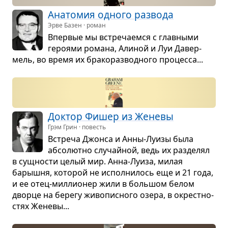
Ана­то­мия одного раз­вода
Эрве Базен · роман
Впер­вые мы встре­ча­емся с глав­ными
геро­ями романа, Али­ной и Луи Давер­
мель, во время их бра­ко­раз­вод­ного про­цесса...
Док­тор Фишер из Женевы
Грэм Грин · повесть
Встреча Джонса и Анны-Луизы была
абсо­лютно слу­чай­ной, ведь их раз­де­лял
в сущ­но­сти целый мир. Анна-Луиза, милая
барышня, кото­рой не испол­ни­лось еще и 21 года,
и ее отец-мил­ли­о­нер жили в боль­шом белом
дворце на берегу живо­пис­ного озера, в окрест­но­
стях Женевы...