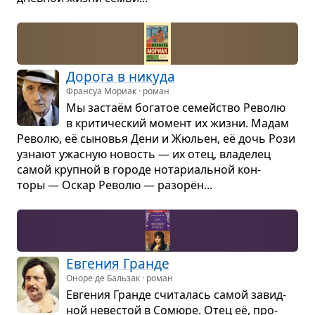
Дорога в никуда
Франсуа Мориак · роман
Мы застаём бога­тое семейство Револю
в кри­ти­че­ский момент их жизни. Мадам
Револю, её сыно­вья Дени и Жюльен, её дочь Рози
узнают ужас­ную новость — их отец, вла­де­лец
самой круп­ной в городе нота­ри­аль­ной кон­
торы — Оскар Револю — разорён...
Евге­ния Гранде
Оноре де Бальзак · роман
Евге­ния Гранде счи­та­лась самой завид­
ной неве­стой в Сомюре. Отец её, про­