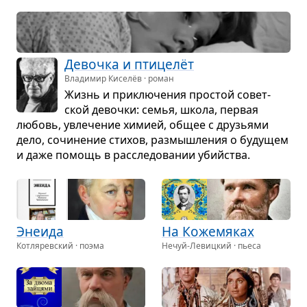
Девочка и пти­целёт
Владимир Киселёв · роман
Жизнь и при­клю­че­ния про­стой совет­
ской девочки: семья, школа, пер­вая
любовь, увле­че­ние химией, общее с дру­зьями
дело, сочи­не­ние сти­хов, раз­мыш­ле­ния о буду­щем
и даже помощь в рас­сле­до­ва­нии убийства.
Эне­ида
На Коже­мя­ках
Котляревский · поэма
Нечуй-Левицкий · пьеса