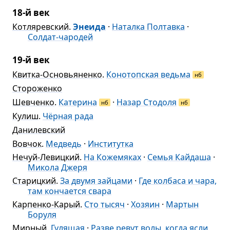
18-й век
Котляревский
.
Энеида
·
Наталка Полтавка
·
Солдат-чародей
19-й век
Квитка-Основьяненко
.
Конотопская ведьма
нб
Стороженко
Шевченко
.
Катерина
·
Назар Стодоля
нб
нб
Кулиш
.
Чёрная рада
Данилевский
Вовчок
.
Медведь
·
Институтка
Нечуй-Левицкий
.
На Кожемяках
·
Семья Кайдаша
·
Микола Джеря
Старицкий
.
За двумя зайцами
·
Где колбаса и чара,
там кончается свара
Карпенко-Карый
.
Сто тысяч
·
Хозяин
·
Мартын
Боруля
Мирный
.
Гулящая
·
Разве ревут волы, когда ясли