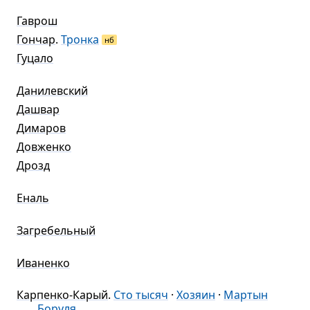
Гаврош
Гончар
.
Тронка
нб
Гуцало
Данилевский
Дашвар
Димаров
Довженко
Дрозд
Еналь
Загребельный
Иваненко
Карпенко-Карый
.
Сто тысяч
·
Хозяин
·
Мартын
Боруля