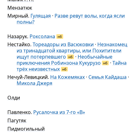
Мензатюк
Мирный
.
Гулящая
·
Разве ревут волы, когда ясли
полны?
Назарук
.
Роксолана
нб
Нестайко
.
Тореадоры из Васюковки
·
Незнакомец
из тринадцатой квартиры, или Похитители
ищут потерпевшего
·
Необычайные
нб
приключения Робинзона Кукурузо
·
Тайна
нб
трёх неизвестных
нб
Нечуй-Левицкий
.
На Кожемяках
·
Семья Кайдаша
·
Микола Джеря
Олди
Павленко
.
Русалочка из 7-го «В»
Пагутяк
Пидмогильный