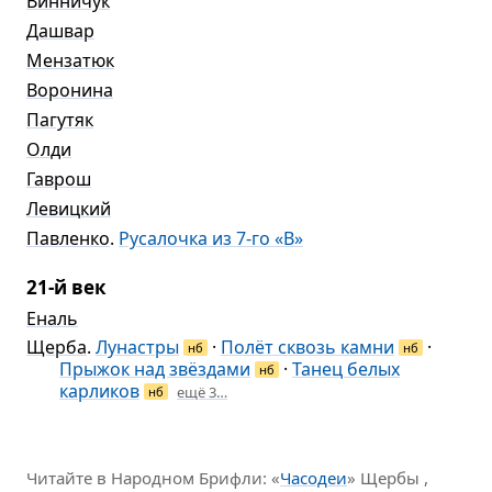
Винничук
Дашвар
Мензатюк
Воронина
Пагутяк
Олди
Гаврош
Левицкий
Павленко
.
Русалочка из 7-го «В»
21-й век
Еналь
Щерба
.
Лунастры
·
Полёт сквозь камни
·
нб
нб
Прыжок над звёздами
·
Танец белых
нб
карликов
ещё 3…
нб
Читайте в Народном Брифли: «
Часодеи
» Щербы ,