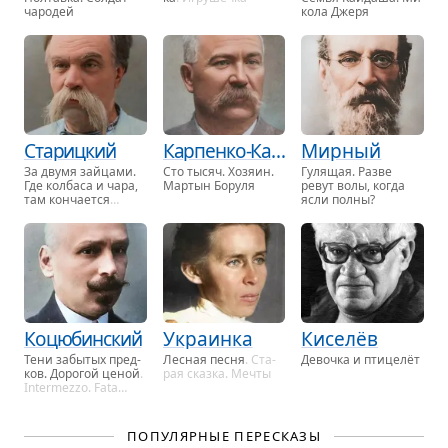
ча­ро­дей
ко­ла Джеря
Старицкий
Карпенко-Карый
Мирный
За двумя зай­ца­ми.
Сто тысяч. Хо­зя­ин.
Гу­ля­щая. Разве
Где кол­ба­са и чара,
Мар­тын Бо­ру­ля
ревут волы, когда
там кон­ча­ет­ся
ясли полны?
свара, …
Коцюбинский
Украинка
Киселёв
Тени за­бы­тых пред­
Лес­ная песня
. Ста­
Де­воч­ка и пти­целёт
ков. До­ро­гой ценой
.
рая сказ­ка. Мечты
Intermezzo. Fata
Morgana
ПОПУЛЯРНЫЕ ПЕРЕСКАЗЫ