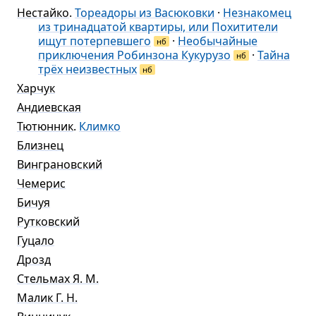
Нестайко
.
Тореадоры из Васюковки
·
Незнакомец
из тринадцатой квартиры, или Похитители
ищут потерпевшего
·
Необычайные
нб
приключения Робинзона Кукурузо
·
Тайна
нб
трёх неизвестных
нб
Харчук
Андиевская
Тютюнник
.
Климко
Близнец
Винграновский
Чемерис
Бичуя
Рутковский
Гуцало
Дрозд
Стельмах Я. М.
Малик Г. Н.