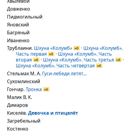
Хвылевой
Довженко
Пидмогильный
Яновский
Багряный
Иваненко
Трублаини
.
Шхуна «Колумб»
·
Шхуна «Колумб».
нб
Часть первая
·
Шхуна «Колумб». Часть
нб
вторая
·
Шхуна «Колумб». Часть третья
·
нб
нб
Шхуна «Колумб». Часть четвёртая
нб
Стельмах М. А.
Гуси-лебеди летят…
Сухомлинский
Гончар
.
Тронка
нб
Малик В. К.
Димаров
Киселёв
.
Девочка и птицелёт
Загребельный
Костенко