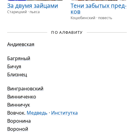
За двумя зай­цами
Тени забы­тых пред­
ков
Старицкий · пьеса
Коцюбинский · повесть
ПО АЛФАВИТУ
Андиевская
Багряный
Бичуя
Близнец
Винграновский
Винниченко
Винничук
Вовчок
.
Медведь
·
Институтка
Воронина
Вороной