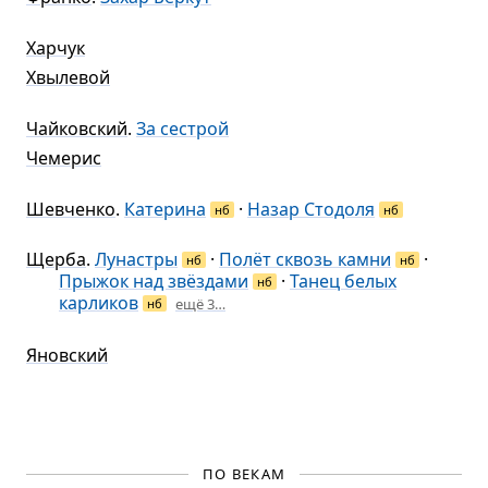
Харчук
Хвылевой
Чайковский
.
За сестрой
Чемерис
Шевченко
.
Катерина
·
Назар Стодоля
нб
нб
Щерба
.
Лунастры
·
Полёт сквозь камни
·
нб
нб
Прыжок над звёздами
·
Танец белых
нб
карликов
ещё 3…
нб
Яновский
ПО ВЕКАМ