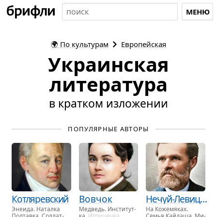
МЕНЮ
🌍
По культурам
Европейская
Украинская
литература
в кратком изложении
ПОПУЛЯРНЫЕ АВТОРЫ
Котляревский
Вовчок
Нечуй-Левицкий
Эне­ида. На­тал­ка
Мед­ведь. Ин­сти­тут­
На Ко­же­мя­ках.
Пол­тав­ка. Сол­дат-
ка
. Иг­ру­шеч­ка
Семья Кайда­ша. Ми­