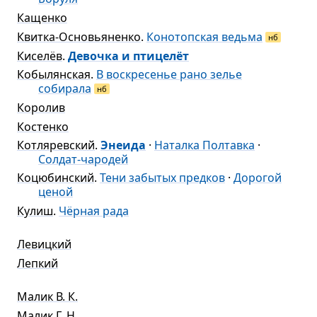
Кащенко
Квитка-Основьяненко
.
Конотопская ведьма
нб
Киселёв
.
Девочка и птицелёт
Кобылянская
.
В воскресенье рано зелье
собирала
нб
Королив
Костенко
Котляревский
.
Энеида
·
Наталка Полтавка
·
Солдат-чародей
Коцюбинский
.
Тени забытых предков
·
Дорогой
ценой
Кулиш
.
Чёрная рада
Левицкий
Лепкий
Малик В. К.
Малик Г. Н.