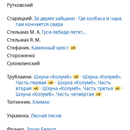
Рутковский
Старицкий
.
За двумя зайцами
·
Где колбаса и чара,
там кончается свара
Стельмах М. А.
Гуси-лебеди летят…
Стельмах Я. М.
Стефаник
.
Каменный крест
нб
Стороженко
Сухомлинский
Трублаини
.
Шхуна «Колумб»
·
Шхуна «Колумб».
нб
Часть первая
·
Шхуна «Колумб». Часть
нб
вторая
·
Шхуна «Колумб». Часть третья
·
нб
нб
Шхуна «Колумб». Часть четвёртая
нб
Тютюнник
.
Климко
Украинка
.
Лесная песня
Франко
.
Захар Беркут