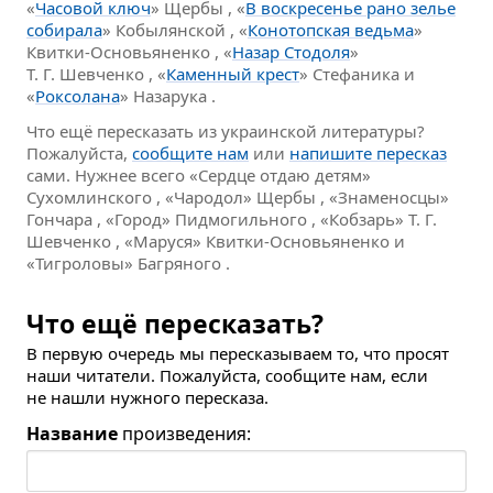
«
Часовой ключ
» Щербы , «
В воскресенье рано зелье
собирала
» Кобылянской , «
Конотопская ведьма
»
Квитки-Основьяненко , «
Назар Стодоля
»
Т. Г. Шевченко , «
Каменный крест
» Стефаника и
«
Роксолана
» Назарука .
Что ещё пересказать из украинской литературы?
Пожалуйста,
сообщите нам
или
напишите пересказ
сами. Нужнее всего «Сердце отдаю детям»
Сухомлинского , «Чародол» Щербы , «Знаменосцы»
Гончара , «Город» Пидмогильного , «Кобзарь» Т. Г.
Шевченко , «Маруся» Квитки-Основьяненко и
«Тигроловы» Багряного .
Что ещё пересказать?
В первую очередь мы пересказываем то, что просят
наши читатели. Пожалуйста, сообщите нам, если
не нашли нужного пересказа.
Название
произведения: