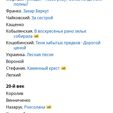
полны?
Франко
.
Захар Беркут
Чайковский
.
За сестрой
Кащенко
Кобылянская
.
В воскресенье рано зелье
собирала
нб
Коцюбинский
.
Тени забытых предков
·
Дорогой
ценой
Украинка
.
Лесная песня
Вороной
Стефаник
.
Каменный крест
нб
Лепкий
20-й век
Королив
Винниченко
Назарук
.
Роксолана
нб