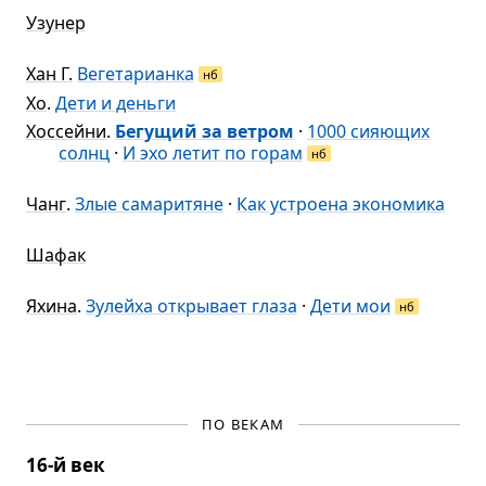
Узунер
Хан Г.
Вегетарианка
нб
Хо
.
Дети и деньги
Хоссейни
.
Бегущий за ветром
·
1000 сияющих
солнц
·
И эхо летит по горам
нб
Чанг
.
Злые самаритяне
·
Как устроена экономика
Шафак
Яхина
.
Зулейха открывает глаза
·
Дети мои
нб
ПО ВЕКАМ
16-й век