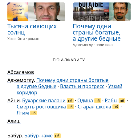
Тысяча сия­ю­щих
Почему одни
солнц
страны бога­тые,
а дру­гие бед­ные
Хоссейни · роман
Аджемоглу · политика
ПО АЛФАВИТУ
Абсалямов
Аджемоглу
.
Почему одни страны богатые,
а другие бедные
·
Власть и прогресс
·
Узкий
коридор
Айни
.
Бухарские палачи
·
Одина
·
Рабы
·
нб
нб
нб
Смерть ростовщика
·
Старая школа
·
нб
нб
Ятим
нб
Алиш
Бабур
.
Бабур-наме
нб