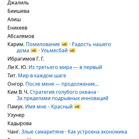
Джалиль
Биишева
Алиш
Еникеев
Абсалямов
Карим
.
Помилование
·
Радость нашего
нб
дома
·
Ульмесбай
нб
нб
Ибрагимов Г. Г.
Ли К. Ю
.
Из третьего мира — в первый
Тит
.
Мир в каждом шаге
Онгор
.
После меня — продолжение...
Ким В. Ч.
Стратегия голубого океана
·
За пределами подрывных инноваций
Памук
.
Имя мне – Красный
нб
Узунер
Кадырова
Чанг
.
Злые самаритяне
·
Как устроена экономика