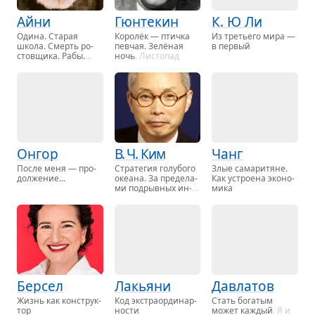
Айни
Гюнтекин
К. Ю Ли
Одина. Ста­рая
Ко­ролёк — птич­ка
Из тре­тье­го мира —
школа. Смерть ро­
пев­чая
. Зелё­ная
в пер­вый
стов­щи­ка. Рабы.
ночь
. Ли­сто­пад
Ятим. Бу­хар­ские па­
ла­чи, …
Онгор
В. Ч. Ким
Чанг
После меня — про­
Стра­те­гия го­лу­бо­го
Злые са­ма­ри­тя­не.
дол­же­ние...
оке­а­на. За пре­де­ла­
Как устро­е­на эко­но­
ми под­рыв­ных ин­
ми­ка
но­ва­ций
Берсел
Лакьяни
Давлатов
Жизнь как кон­струк­
Код экс­тра­ор­ди­нар­
Стать бо­га­тым
тор
но­сти
может каж­дый
. Я и