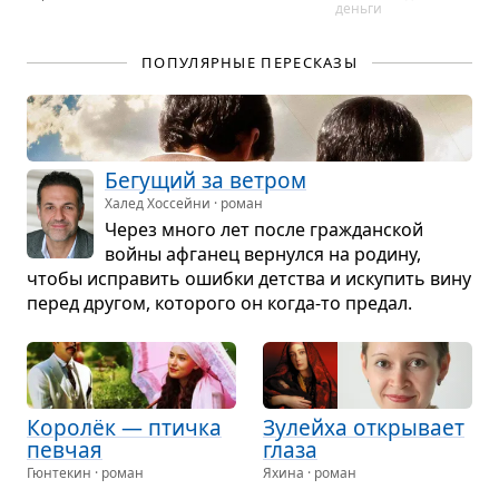
день­ги
ПОПУЛЯРНЫЕ ПЕРЕСКАЗЫ
Бегу­щий за вет­ром
Халед Хоссейни · роман
Через много лет после гра­ждан­ской
войны афга­нец вер­нулся на родину,
чтобы испра­вить ошибки дет­ства и иску­пить вину
перед дру­гом, кото­рого он когда-то пре­дал.
Королёк — птичка
Зулейха откры­вает
пев­чая
глаза
Гюнтекин · роман
Яхина · роман