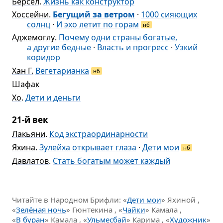
Берсел
.
Жизнь как конструктор
Хоссейни
.
Бегущий за ветром
·
1000 сияющих
солнц
·
И эхо летит по горам
нб
Аджемоглу
.
Почему одни страны богатые,
а другие бедные
·
Власть и прогресс
·
Узкий
коридор
Хан Г.
Вегетарианка
нб
Шафак
Хо
.
Дети и деньги
21-й век
Лакьяни
.
Код экстраординарности
Яхина
.
Зулейха открывает глаза
·
Дети мои
нб
Давлатов
.
Стать богатым может каждый
Читайте в Народном Брифли: «
Дети мои
» Яхиной ,
«
Зелёная ночь
» Гюнтекина , «
Чайки
» Камала ,
«
В буран
» Камала , «
Ульмесбай
» Карима , «
Художник
»