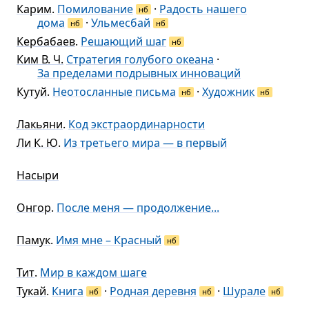
Карим
.
Помилование
·
Радость нашего
нб
дома
·
Ульмесбай
нб
нб
Кербабаев
.
Решающий шаг
нб
Ким В. Ч.
Стратегия голубого океана
·
За пределами подрывных инноваций
Кутуй
.
Неотосланные письма
·
Художник
нб
нб
Лакьяни
.
Код экстраординарности
Ли К. Ю
.
Из третьего мира — в первый
Насыри
Онгор
.
После меня — продолжение...
Памук
.
Имя мне – Красный
нб
Тит
.
Мир в каждом шаге
Тукай
.
Книга
·
Родная деревня
·
Шурале
нб
нб
нб