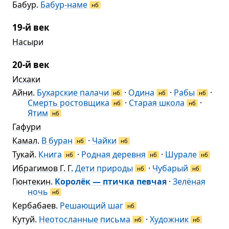
Бабур
.
Бабур-наме
нб
19-й век
Насыри
20-й век
Исхаки
Айни
.
Бухарские палачи
·
Одина
·
Рабы
·
нб
нб
нб
Смерть ростовщика
·
Старая школа
·
нб
нб
Ятим
нб
Гафури
Камал
.
В буран
·
Чайки
нб
нб
Тукай
.
Книга
·
Родная деревня
·
Шурале
нб
нб
нб
Ибрагимов Г. Г.
Дети природы
·
Чубарый
нб
нб
Гюнтекин
.
Королёк — птичка певчая
·
Зелёная
ночь
нб
Кербабаев
.
Решающий шаг
нб
Кутуй
.
Неотосланные письма
·
Художник
нб
нб