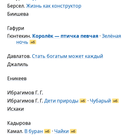
Берсел
.
Жизнь как конструктор
Биишева
Гафури
Гюнтекин
.
Королёк — птичка певчая
·
Зелёная
ночь
нб
Давлатов
.
Стать богатым может каждый
Джалиль
Еникеев
Ибрагимов Г. Г.
Ибрагимов Г. Г.
Дети природы
·
Чубарый
нб
нб
Исхаки
Кадырова
Камал
.
В буран
·
Чайки
нб
нб