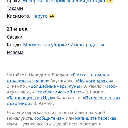
Араки
.
Невероятные приключения ДжоДжо
нб
Таками
Кисимото
.
Наруто
нб
21-й век
Сасаки
Кондо
.
Магическая уборка
·
Искры радости
Исаяма
Читайте в Народном Брифли: «
Рассказ о том, как
отвалилась голова
» Акутагавы , «
Человек-кресло
»
Э. Рампо , «
Волшебные чары луны
» Э. Рампо , «
Нос
»
Акутагавы , «
Психологический тест
» Э. Рампо ,
«
Танцовщица из Идзу
» Кавабаты и «
Путешественник
с картиной
» Э. Рампо .
Что ещё пересказать из японской литературы?
Пожалуйста,
сообщите нам
или
напишите пересказ
сами. Нужнее всего «Слушай песню ветра» Х.