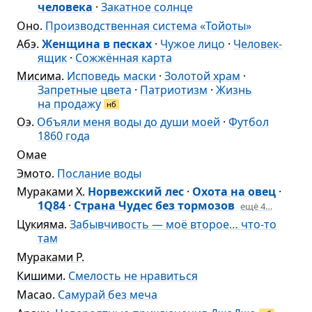
человека
·
Закатное солнце
Оно
.
Производственная система «Тойоты»
Абэ
.
Женщина в песках
·
Чужое лицо
·
Человек-
ящик
·
Сожжённая карта
Мисима
.
Исповедь маски
·
Золотой храм
·
Запретные цвета
·
Патриотизм
·
Жизнь
на продажу
нб
Оэ
.
Объяли меня воды до души моей
·
Футбол
1860 года
Омае
Эмото
.
Послание воды
Мураками Х.
Норвежский лес
·
Охота на овец
·
1Q84
·
Страна Чудес без тормозов
ещё 4…
Цукияма
.
Забывчивость — моё второе… что-то
там
Мураками Р.
Кишими
.
Смелость не нравиться
Масао
.
Самурай без меча