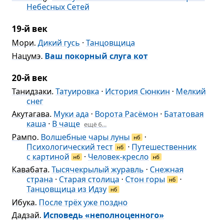
Небесных Сетей
19-й век
Мори
.
Дикий гусь
·
Танцовщица
Нацумэ
.
Ваш покорный слуга кот
20-й век
Танидзаки
.
Татуировка
·
История Сюнкин
·
Мелкий
снег
Акутагава
.
Муки ада
·
Ворота Расёмон
·
Бататовая
каша
·
В чаще
ещё 6…
Рампо
.
Волшебные чары луны
·
нб
Психологический тест
·
Путешественник
нб
с картиной
·
Человек-кресло
нб
нб
Кавабата
.
Тысячекрылый журавль
·
Снежная
страна
·
Старая столица
·
Стон горы
·
нб
Танцовщица из Идзу
нб
Ибука
.
После трёх уже поздно
Дадзай
.
Исповедь «неполноценного»