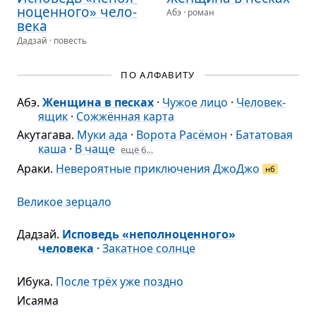
но­цен­ного» чело­
Абэ · роман
века
Дадзай · повесть
ПО АЛФАВИТУ
Абэ
.
Женщина в песках
·
Чужое лицо
·
Человек-
ящик
·
Сожжённая карта
Акутагава
.
Муки ада
·
Ворота Расёмон
·
Бататовая
каша
·
В чаще
ещё 6…
Араки
.
Невероятные приключения ДжоДжо
нб
Великое зерцало
Дадзай
.
Исповедь «неполноценного»
человека
·
Закатное солнце
Ибука
.
После трёх уже поздно
Исаяма