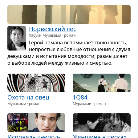
Нор­веж­ский лес
Харуки Мураками · роман
Герой романа вспо­ми­нает свою юность,
непро­стые любов­ные отно­ше­ния с двумя
девуш­ками и испы­та­ния моло­до­сти, раз­мыш­ляет
о выборе людей между жиз­нью и смер­тью.
Охота на овец
1Q84
Мураками · роман
Мураками · роман
Испо­ведь «непол­
Жен­щина в пес­ках