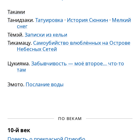
Таками
Танидзаки
.
Татуировка
·
История Сюнкин
·
Мелкий
снег
Тёмэй
.
Записки из кельи
Тикамацу
.
Самоубийство влюблённых на Острове
Небесных Сетей
Цукияма
.
Забывчивость — моё второе… что-то
там
Эмото
.
Послание воды
ПО ВЕКАМ
10-й век
Повесть о прекрасной Отикубо