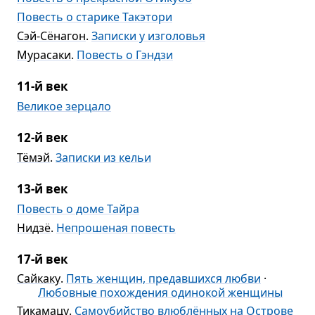
Повесть о старике Такэтори
Сэй-Сёнагон
.
Записки у изголовья
Мурасаки
.
Повесть о Гэндзи
11-й век
Великое зерцало
12-й век
Тёмэй
.
Записки из кельи
13-й век
Повесть о доме Тайра
Нидзё
.
Непрошеная повесть
17-й век
Сайкаку
.
Пять женщин, предавшихся любви
·
Любовные похождения одинокой женщины
Тикамацу
.
Самоубийство влюблённых на Острове