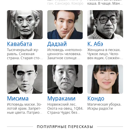
ган. Сан­си­ро. Ко­ко­ро
каша. В чаще. Ман­
да­ри­ны. Па­у­тин­ка, …
Кавабата
Дадзай
К. Абэ
Ты­ся­че­кры­лый жу­
Ис­по­ведь «не­пол­но­
Жен­щи­на в пес­ках.
равль. Снеж­ная
цен­но­го» че­ло­ве­ка.
Чужое лицо. Че­ло­
стра­на. Ста­рая сто­
За­кат­ное солн­це
.
век-ящик. Со­ж­жён­
ли­ца
. Стон горы, …
Школь­ни­ца
ная карта
. Стена, …
Мисима
Мураками
Кондо
Ис­по­ведь маски. Зо­
Нор­веж­ский лес.
Ма­ги­че­ская убор­ка.
ло­той храм. За­прет­
Охота на овец. 1Q84.
Искры ра­до­сти
ные цвета. Па­три­о­
Стра­на Чудес без
тизм
. Жажда
тор­мо­зов, …
любви, …
ПОПУЛЯРНЫЕ ПЕРЕСКАЗЫ