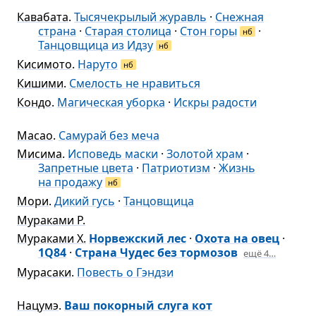
Кавабата
.
Тысячекрылый журавль
·
Снежная
страна
·
Старая столица
·
Стон горы
·
нб
Танцовщица из Идзу
нб
Кисимото
.
Наруто
нб
Кишими
.
Смелость не нравиться
Кондо
.
Магическая уборка
·
Искры радости
Масао
.
Самурай без меча
Мисима
.
Исповедь маски
·
Золотой храм
·
Запретные цвета
·
Патриотизм
·
Жизнь
на продажу
нб
Мори
.
Дикий гусь
·
Танцовщица
Мураками Р.
Мураками Х.
Норвежский лес
·
Охота на овец
·
1Q84
·
Страна Чудес без тормозов
ещё 4…
Мурасаки
.
Повесть о Гэндзи
Нацумэ
.
Ваш покорный слуга кот