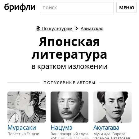
МЕНЮ
🌍
По культурам
Азиатская
Японская
литература
в кратком изложении
ПОПУЛЯРНЫЕ АВТОРЫ
Мурасаки
Нацумэ
Акутагава
По­весть о Гэн­дзи
Ваш по­кор­ный слуга
Муки ада. Во­ро­та
кот
. Серд­це. Маль­чу­
Расё­мон. Ба­та­то­вая