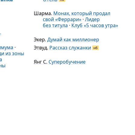
Шарма
.
Монах, который продал
свой «Феррари»
·
Лидер
без титула
·
Клуб «5 часов утра»
—
Экер
.
Думай как миллионер
имума
·
Этвуд
.
Рассказ служанки
нб
и из зоны
а
Янг С.
Суперобучение
ны