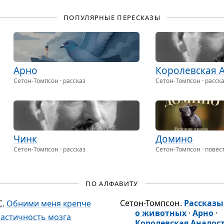
ди из зоны
­фор­та. Цель!, …
ПОПУЛЯРНЫЕ ПЕРЕСКАЗЫ
Арно
Коро­лев­ская 
Сетон-Томпсон · рассказ
Сетон-Томпсон · расск
Чинк
Домино
Сетон-Томпсон · рассказ
Сетон-Томпсон · повес
ПО АЛФАВИТУ
Сетон-Томпсон
.
Рассказы
С.
Обними меня крепче
о животных
·
Арно
·
астичность мозга
Королевская Аналос