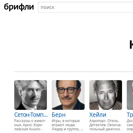
Сетон-Томпсон
Берн
Хейли
Т
Рас­ска­зы о жи­вот­
Игры, в ко­то­рые
Аэро­порт
. Отель.
До­
ных. Арно. Ко­ро­
иг­ра­ют люди.
Де­тек­тив. Окон­ча­
си­
лев­ская Ана­ло­
Лидер и груп­па, …
тель­ный диа­гноз
.
опр