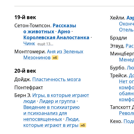
19-й век
Хейли
.
Аэ
Оконч
Сетон-Томпсон
.
Рассказы
Отель
о животных
·
Арно
·
Королевская Аналостанка
·
Брэдли
Чинк
ещё 13…
Этвуд
.
Рас
Монтгомери
.
Аня из Зеленых
Минцбер
Мезонинов
нб
Мене
Бурбо
.
Лю
20-й век
Трейси
.
Д
Дойдж
.
Пластичность мозга
Нет о
Понтефракт
комфо
обаян
Берн Э.
Игры, в которые играют
комфо
люди
·
Лидер и группа
·
Введение в психиатрию
Тапскотт Д
и психоанализ для
Револ
непосвященных
·
Люди,
Кехо
.
Под
которые играют в игры
нб