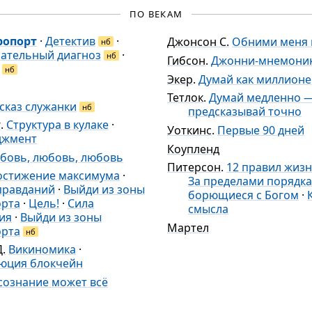
ПО ВЕКАМ
ропорт
·
Детектив
·
Джонсон С.
Обними меня 
нб
ательный диагноз
·
нб
Гибсон
.
Джонни-мнемони
нб
Экер
.
Думай как миллионе
Тетлок
.
Думай медленно 
сказ служанки
нб
предсказывай точно
г
.
Структура в кулаке
·
Уоткинс
.
Первые 90 дней
джмент
Коупленд
бовь, любовь, любовь
Питерсон
.
12 правил жиз
остижение максимума
·
За пределами порядка
правданий
·
Выйди из зоны
борющиеся с Богом
·
рта
·
Цель!
·
Сила
смысла
ия
·
Выйди из зоны
Мартел
рта
нб
.
Викиномика
·
юция блокчейн
сознание может всё