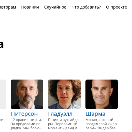
авторам
Новинки
Случайное
Что добавить?
О проекте
а
Питерсон
Гладуэлл
Шарма
ли­
12 пра­вил жизни.
Гении и аут­сайде­
Монах, ко­то­рый
За пре­де­ла­ми по­
ры. Пе­ре­лом­ный
про­дал свой «Фер­
ряд­ка. Мы, бо­рю­
мо­мент. Давид и
ра­ри». Лидер без