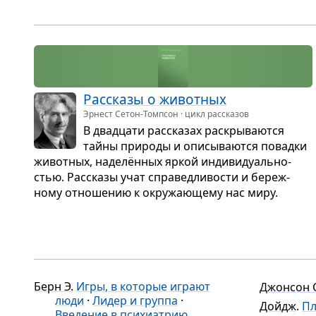
стан­ка. Чинк. До­
Колё­са, …
Вый
ми­но. Лобо, …
ком
Рас­сказы о живот­ных
Эрнест Сетон-Томпсон · цикл рассказов
В два­дцати рас­ска­зах рас­кры­ва­ются
тайны при­роды и опи­сы­ва­ются повадки
живот­ных, наделён­ных яркой инди­ви­ду­аль­но­
стью. Рас­сказы учат спра­вед­ли­во­сти и береж­
ному отно­ше­нию к окру­жа­ю­щему нас миру.
Берн Э.
Игры, в которые играют
Джонсон 
люди
·
Лидер и группа
·
Дойдж
.
Пл
Введение в психиатрию