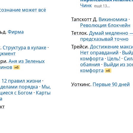
Чинк
ещё 13…
сознание может всё
Тапскотт Д.
Викиномика
·
Революция блокчейн
ьд
.
Фирма
Тетлок
.
Думай медленно 
предсказывай точно
Трейси
.
Достижение макс
г
.
Структура в кулаке
·
Нет оправданий
·
Выйд
джмент
комфорта
·
Цель!
·
Сил
ери
.
Аня из Зеленых
обаяния
·
Выйди из зо
нинов
нб
комфорта
нб
.
12 правил жизни
·
Уоткинс
.
Первые 90 дней
еделами порядка
·
Мы,
иеся с Богом
·
Карты
а
кт