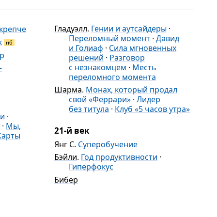
Гладуэлл
.
Гении и аутсайдеры
·
крепче
Переломный момент
·
Давид
к
нб
и Голиаф
·
Сила мгновенных
р
решений
·
Разговор
с незнакомцем
·
Месть
—
переломного момента
Шарма
.
Монах, который продал
свой «Феррари»
·
Лидер
без титула
·
Клуб «5 часов утра»
ни
·
·
Мы,
21-й век
Карты
Янг С.
Суперобучение
Бэйли
.
Год продуктивности
·
Гиперфокус
Бибер