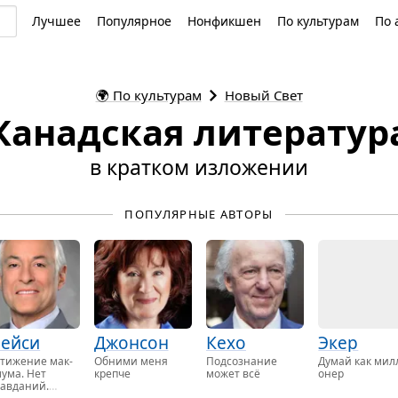
Лучшее
Популярное
Нонфикшен
По культурам
По 
🌍
По культурам
Новый Свет
Канадская литератур
в кратком изложении
ПОПУЛЯРНЫЕ АВТОРЫ
рейси
Джонсон
Кехо
Экер
сти­же­ние мак­
Об­ни­ми меня
Под­со­зна­ние
Думай как мил­
му­ма. Нет
креп­че
может всё
о­нер
ав­да­ний.