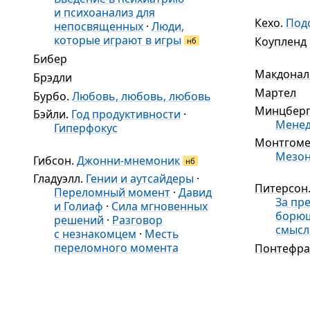
и психоанализ для
Кехо
.
Под
непосвященных
·
Люди,
которые играют в игры
Коупленд
нб
Бибер
Макдонал
Брэдли
Мартел
Бурбо
.
Любовь, любовь, любовь
Минцбер
Бэйли
.
Год продуктивности
·
Мене
Гиперфокус
Монтгом
Мезо
Гибсон
.
Джонни-мнемоник
нб
Гладуэлл
.
Гении и аутсайдеры
·
Питерсон
Переломный момент
·
Давид
За пр
и Голиаф
·
Сила мгновенных
борющ
решений
·
Разговор
смысл
с незнакомцем
·
Месть
переломного момента
Понтефра