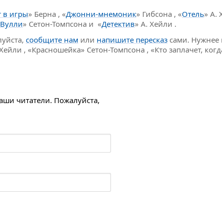
 в игры
» Берна , «
Джонни-мнемоник
» Гибсона , «
Отель
» А. 
Вулли
» Сетон-Томпсона и «
Детектив
» А. Хейли .
луйста,
сообщите нам
или
напишите пересказ
сами. Нужнее 
 Хейли , «Красношейка» Сетон-Томпсона , «Кто заплачет, ко
наши читатели. Пожалуйста,