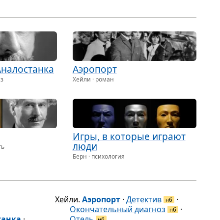
щи­е­ся с Богом, …
Го­лиаф, …
ти­ту­ла, …
Ана­ло­станка
Аэро­порт
аз
Хейли · роман
Игры, в кото­рые играют
люди
ть
Берн · психология
Хейли
.
Аэропорт
·
Детектив
·
нб
Окончательный диагноз
·
нб
танка
·
Отель
нб