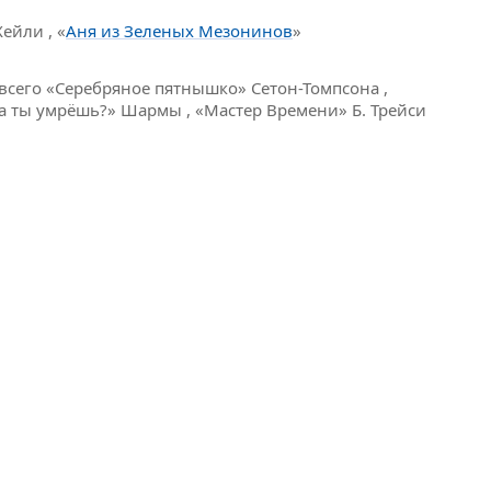
Хейли , «
Аня из Зеленых Мезонинов
»
всего «Серебряное пятнышко» Сетон-Томпсона ,
гда ты умрёшь?» Шармы , «Мастер Времени» Б. Трейси