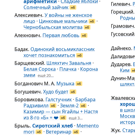
арифметики
·
Сладкие яблоки
·
Гилевич
.
Солнечный зайчик
нб
Горецкий
Алексиевич
.
У войны не женское
Родны
лицо
·
Цинковые мальчики
·
нб
Грамович
Чернобыльская молитва
нб
Гусовский
Алехнович
.
Первая любовь
нб
Дайнеко
.
Бадак
.
Одинокий восьмиклассник
хочет познакомиться
нб
Далидови
Барщевский
.
Шляхтич Завальня
·
Дударев
.
Белая Сорока
·
Плачка
·
Корона
Ким
н
змеи
ещё 20…
Дунин-Ма
Богданович М. А.
Музыка
шляхт
нб
Богушевич
.
Худо будет
нб
Жвалевск
Боровикова
.
Галстучник
·
Барбара
хоро
Радзивилл
·
Земля-2
·
нб
нб
в школ
Казимир — сын Ягайлы + Настя
Москв
из 8-го «Б» = ❤️
ещё 3…
нб
истор
Брыль
.
Сиротский хлеб
·
Memento
Жук
.
Стар
mori
·
Ветеринар
·
нб
нб