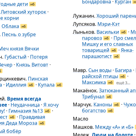
Бондаровна
·
Курган
н
Родные дети
нб
.
Литовский хуторок
·
Лужанин
.
Хороший парен
е корни
Лупсяков
.
Мэри-Кэт
.
Облака
нб
Лыньков
.
Васильки
·
М
нб
.
Песнь о зубре
паровоз
·
Про смел
нб
Мишку и его славных
Меч князя Вячки
товарищей
·
Янка-
нб
парашютист
ч
.
Губастый
·
Потеря
нб
Вечер
·
Князь Витовт
·
Мавр
.
Сын воды
·
Багира
·
б
райской птицы
·
нб
рцинкевич
.
Пинская
Максимка
ещё 3…
нб
а
·
Идиллия
·
Купала
нб
нб
Макаёнок
.
Затюканный ап
Трибунал
нб
ий
.
Время всегда
Марчук
.
Каноны
·
Чужо
шее
·
Неудачница
·
Я хочу
нб
богатство
у!
·
Гимназия №13
·
нб
нб
ест
·
Правдивая
нб
Масло
ия Деда Мороза
нб
Машков
.
Между «А» и «Б»
ый бобёр
Мележ
.
Люди на болоте