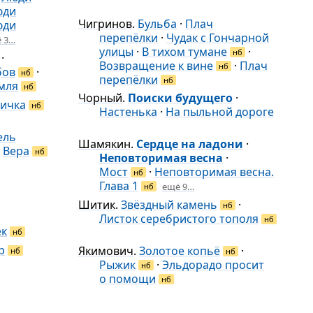
юди
Чигринов
.
Бульба
·
Плач
юди
перепёлки
·
Чудак с Гончарной
 3…
улицы
·
В тихом тумане
·
нб
·
Возвращение к вине
·
Плач
нб
бов
·
нб
перепёлки
нб
мля
нб
Чорный
.
Поиски будущего
·
ничка
нб
Настенька
·
На пыльной дороге
ель
Шамякин
.
Сердце на ладони
·
·
Вера
нб
Неповторимая весна
·
Мост
·
Неповторимая весна.
нб
Глава 1
ещё 9…
нб
Шитик
.
Звёздный камень
·
нб
Листок серебристого тополя
нб
ек
нб
р
Якимович
.
Золотое копьё
·
нб
нб
Рыжик
·
Эльдорадо просит
нб
о помощи
нб