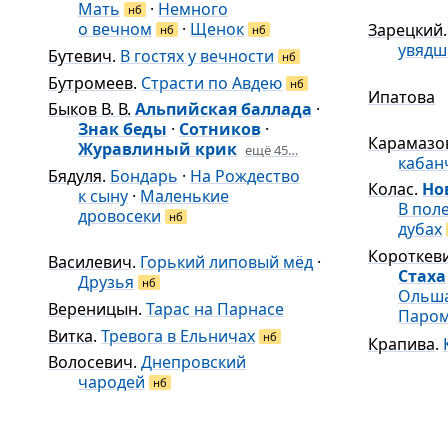
Мать
·
Немного
нб
о вечном
·
Щенок
Зарецкий
нб
нб
увядш
Бутевич
.
В гостях у вечности
нб
Бутромеев
.
Страсти по Авдею
нб
Ипатова
Быков В. В.
Альпийская баллада
·
Знак беды
·
Сотников
·
Карамазо
Журавлиный крик
ещё 45…
кабан
Бядуля
.
Бондарь
·
На Рождество
Колас
.
Но
к сыну
·
Маленькие
В пол
дровосеки
нб
дубах
Короткев
Василевич
.
Горький липовый мёд
·
Стаха
Друзья
нб
Ольш
Вереницын
.
Тарас на Парнасе
Паром
Витка
.
Тревога в Ельничах
нб
Крапива
.
Волосевич
.
Днепровский
чародей
нб