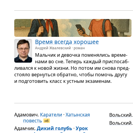
свет­ляч­ки. Хмар­
ров­на
. Кур­ган
.
ка, …
Мужик
Время все­гда хоро­шее
Андрей Жвалевский · роман
Маль­чик и девочка поме­ня­лись вре­ме­
нами во сне. Теперь каж­дый при­спо­саб­
ли­вался к новой жизни. Но потом им снова пред­
сто­яло вер­нуться обратно, чтобы помочь другу
и под­го­то­вить класс к уст­ным экза­ме­нам.
Адамович
.
Каратели
·
Хатынская
Вольский
повесть
нб
Вольский
Адамчик
.
Дикий голубь
·
Урок