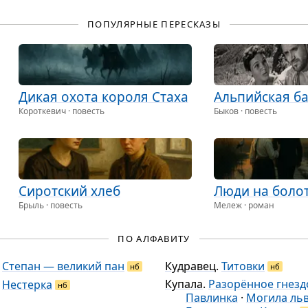
Млеч­ный путь
сча­стье. Мост, …
Ме­те­ли, де­
кабрь, …
ПОПУЛЯРНЫЕ ПЕРЕСКАЗЫ
Дикая охота короля Стаха
Аль­пийская ба
Короткевич · повесть
Быков · повесть
Сирот­ский хлеб
Люди на боло
Брыль · повесть
Мележ · роман
ПО АЛФАВИТУ
.
Степан — великий пан
Кудравец
.
Титовки
нб
нб
Купала
.
Разорённое гнезд
.
Нестерка
нб
Павлинка
·
Могила ль