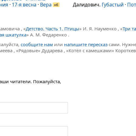
ния
·
17-я весна
·
Вера
Далидович
.
Губастый
·
Пот
нб
дамовича , «
Детство. Часть 1. Птицы
» И. Я. Науменко , «
Три т
ая шкатулка
» А. М. Федаренко .
жалуйста,
сообщите нам
или
напишите пересказ
сами. Нужне
меева , «Рядовые» Дударева , «Котёл c камешками» Коротке
наши читатели. Пожалуйста,