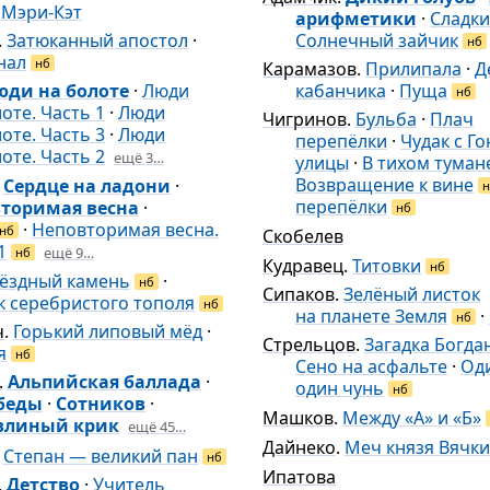
.
Мэри-Кэт
арифметики
·
Сладки
.
Затюканный апостол
·
Солнечный зайчик
нб
нал
нб
Карамазов
.
Прилипала
·
Д
юди на болоте
·
Люди
кабанчика
·
Пуща
нб
оте. Часть 1
·
Люди
Чигринов
.
Бульба
·
Плач
оте. Часть 3
·
Люди
перепёлки
·
Чудак с Г
оте. Часть 2
ещё 3…
улицы
·
В тихом туман
Возвращение к вине
.
Сердце на ладони
·
н
перепёлки
торимая весна
·
нб
·
Неповторимая весна.
нб
Скобелев
1
ещё 9…
нб
Кудравец
.
Титовки
нб
ёздный камень
·
нб
Сипаков
.
Зелёный листок
к серебристого тополя
нб
на планете Земля
·
нб
ч
.
Горький липовый мёд
·
Стрельцов
.
Загадка Богда
я
нб
Сено на асфальте
·
Оди
.
Альпийская баллада
·
один чунь
нб
беды
·
Сотников
·
Машков
.
Между «А» и «Б»
влиный крик
ещё 45…
Дайнеко
.
Меч князя Вячки
.
Степан — великий пан
нб
Ипатова
.
Детство
·
Учитель