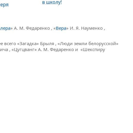
в школу!
еря
алера
» А. М. Федаренко , «
Вера
» И. Я. Науменко ,
е всего «Загадка» Брыля , «Люди земли белорусской»
вича , «Цугцванг» А. М. Федаренко и «Шекспиру