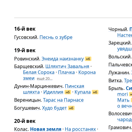
16-й век
Чорный
.
Насте
Гусовский
.
Песнь о зубре
Зарецкий
увядш
19-й век
Вольский
Ровинский
.
Энеида наизнанку
нб
Пальчевс
Барщевский
.
Шляхтич Завальня
·
Белая Сорока
·
Плачка
·
Корона
Лужанин
.
змеи
ещё 20…
Витка
.
Тре
Дунин-Марцинкевич
.
Пинская
Брыль
.
Си
шляхта
·
Идиллия
·
Купала
нб
нб
mori
Вереницын
.
Тарас на Парнасе
Мать
о веч
Богушевич
.
Худо будет
нб
Волосеви
чарод
20-й век
Грамович
Колас
.
Новая земля
·
На росстанях
·