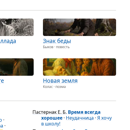
ли­ный крик. Обе­
ский. Кни­го­но­ши
.
школу!
. Моск­
лиск, …
Чо­зе­ния, …
вест, …
л­лада
Знак беды
Быков · повесть
те
Новая земля
Колас · поэма
Пастернак Е. Б.
Время всегда
хорошее
·
Неудачница
·
Я хочу
о
·
в школу!
ва
·