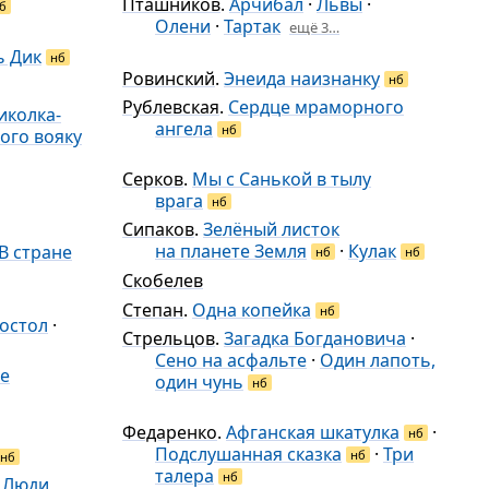
Пташников
.
Арчибал
·
Львы
·
б
Олени
·
Тартак
ещё 3…
ь Дик
нб
Ровинский
.
Энеида наизнанку
нб
Рублевская
.
Сердце мраморного
иколка-
ангела
нб
ого вояку
Серков
.
Мы с Санькой в тылу
врага
нб
Сипаков
.
Зелёный листок
на планете Земля
·
Кулак
В стране
нб
нб
Скобелев
Степан
.
Одна копейка
нб
остол
·
Стрельцов
.
Загадка Богдановича
·
Сено на асфальте
·
Один лапоть,
е
один чунь
нб
Федаренко
.
Афганская шкатулка
·
нб
Подслушанная сказка
·
Три
нб
нб
талера
нб
·
Люди