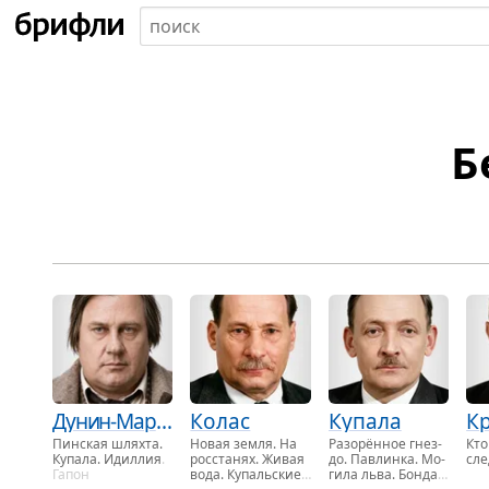
Б
Дунин-Марцинкевич
Колас
Купала
К
Пин­ская шлях­та
.
Новая земля. На
Разорён­ное гнез­
Кто
Ку­па­ла. Идил­лия
.
рос­ста­нях
. Живая
до. Пав­лин­ка. Мо­
сле
Гапон
вода. Ку­паль­ские
ги­ла льва. Бон­да­