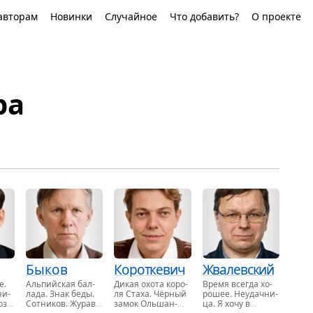
авторам
Новинки
Случайное
Что добавить?
О проекте
ра
Быков
Короткевич
Жвалевский
те
.
Аль­пийская бал­
Дикая охота ко­ро­
Время все­гда хо­
ни­
ла­да. Знак беды.
ля Стаха. Чёр­ный
ро­шее. Не­удач­ни­
озы.
Сот­ни­ков. Жу­рав­
замок Оль­шан­
ца. Я хочу в