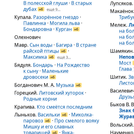
В полесской глуши
·
В старых
Лупсяков
дубах
ещё 9…
нб
Макаёнок
Купала
.
Разорённое гнездо
·
Трибу
Павлинка
·
Могила льва
·
Мележ
.
Л
Бондаровна
·
Курган
нб
на бол
на бол
Олехнович
на бол
Мавр
.
Сын воды
·
Багира
·
В стране
райской птицы
·
Шамякин
нб
Максимка
Непов
ещё 3…
нб
Мост
Бядуля
.
Бондарь
·
На Рождество
Глава 
к сыну
·
Маленькие
дровосеки
Шитик
.
Зв
нб
Листо
Богданович М. А.
Музыка
нб
Василеви
Горецкий
.
Литовский хуторок
·
Друзь
Родные корни
Быков В. В
Крапива
.
Кто смеётся последним
Знак 
Лыньков
.
Васильки
·
Миколка-
нб
Жура
паровоз
·
Про смелого вояку
нб
Вольский
Мишку и его славных
товарищей
·
Янка-
Науменко
нб