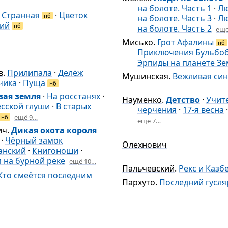
на болоте. Часть 1
·
Л
.
Странная
·
Цветок
нб
на болоте. Часть 3
·
Л
ий
нб
на болоте. Часть 2
ещё
Мисько
.
Грот Афалины
нб
Приключения Бульбо
Эрпиды на планете Зе
в
.
Прилипала
·
Делёж
Мушинская
.
Вежливая си
чика
·
Пуща
нб
вая земля
·
На росстанях
·
Науменко
.
Детство
·
Учит
есской глуши
·
В старых
черчения
·
17-я весна
ещё 9…
нб
ещё 7…
ич
.
Дикая охота короля
·
Чёрный замок
Олехнович
анский
·
Книгоноши
·
 на бурной реке
ещё 10…
Пальчевский
.
Рекс и Казб
Кто смеётся последним
Пархуто
.
Последний гусля