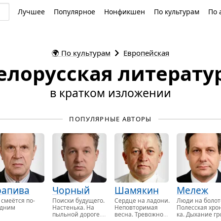
Лучшее
Популярное
Нонфикшен
По культурам
По 
🌍
По культурам
Европейская
елорусская литерату
в кратком изложении
ПОПУЛЯРНЫЕ АВТОРЫ
рапива
Чорный
Шамякин
Мележ
 смеёт­ся по­
По­ис­ки бу­ду­ще­го.
Серд­це на ла­до­ни.
Люди на бо­ло­
д­ним
На­стень­ка. На
Не­по­вто­ри­мая
По­лес­ская хро­
пыль­ной до­ро­ге
.
весна
. Тре­вож­ное
ка. Ды­ха­ние гр