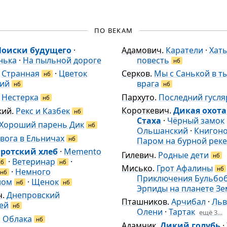
ПО ВЕКАМ
Поиски будущего
·
Адамович
.
Каратели
·
Хат
нька
·
На пыльной дороге
повесть
нб
.
Странная
·
Цветок
Серков
.
Мы с Санькой в т
нб
ий
врага
нб
нб
.
Нестерка
Пархуто
.
Последний гусля
нб
Короткевич
.
Дикая охота
кий
.
Рекс и Казбек
нб
Стаха
·
Чёрный замок
Хороший парень Дик
нб
Ольшанский
·
Книгон
вога в Ельничах
нб
Паром на бурной реке
ротский хлеб
·
Memento
Гилевич
.
Родные дети
нб
·
Ветеринар
·
нб
нб
Мисько
.
Грот Афалины
нб
·
Немного
нб
Приключения Бульбо
ном
·
Щенок
нб
нб
Эрпиды на планете Зе
ч
.
Днепровский
Пташников
.
Арчибал
·
Ль
ей
нб
Олени
·
Тартак
ещё 3…
.
Облака
нб
Адамчик
.
Дикий голубь
·