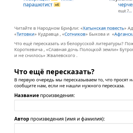
парашютист
черче
нб
ещё 7…
Читайте в Народном Брифли: «
Хатынская повесть
» А
«
Титовки
» Кудравца , «
Сотников
» Быкова и «
Афганск
Что ещё пересказать из белорусской литературы? По
Короткевича , «Славная дочь Полоцкой земли» Бутро
и не снилось» Жвалевского .
Что ещё пересказать?
В первую очередь мы пересказываем то, что просят 
сообщите нам, если не нашли нужного пересказа.
Название
произведения:
Автор
произведения (имя и фамилия):