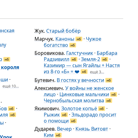
ынская
Жук
.
Старый бобёр
Марчук
.
Каноны
·
Чужое
нб
ылу
богатство
нб
Боровикова
.
Галстучник
·
Барбара
р
Радзивилл
·
Земля-2
·
нб
нб
нб
Казимир — сын Ягайлы + Настя
 короля
из 8-го «Б» = ❤️
ещё 3…
нб
оши
·
Бутевич
.
В гостях у вечности
нб
ещё 10…
Алексиевич
.
У войны не женское
лицо
·
Цинковые мальчики
·
нб
Чернобыльская молитва
нб
·
бов
·
Якимович
.
Золотое копьё
·
нб
нб
мля
Рыжик
·
Эльдорадо просит
нб
нб
о помощи
нб
вы
·
Дударев
.
Вечер
·
Князь Витовт
·
Ким
нб
Урок