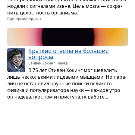
модели с сиг­на­лами извне. Цель мозга — сохра­
нить целост­ность орга­низма.
Партнёрский пересказ
Крат­кие ответы на боль­шие
вопросы
Стивен Хокинг · наука
В 75 лет Сти­вен Хокинг мог шеве­лить
лишь несколь­кими лице­выми мыш­цами. Но пара­
лич не оста­но­вил науч­ные поиски вели­кого
физика и попу­ля­ри­за­тора науки — каж­дое утро
он наде­вал костюм и при­сту­пал к работе...
Партнёрский пересказ
Мозг, умно­жен­ный на 1000