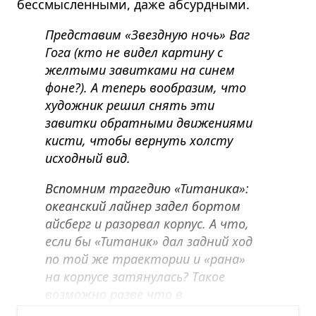
бессмысленными, даже абсурдными.
Представим «Звездную ночь» Ваг
Гога (кто не видел картину с
желтыми завитками на синем
фоне?). А теперь вообразим, что
художник решил снять эти
завитки обратными движениями
кисти, чтобы вернуть холсту
исходный вид.
Вспомним трагедию «Титаника»:
океанский лайнер задел бортом
айсберг и разорвал корпус. А что,
если бы «Титаник» дал задний ход
по той же траектории и «рана»
на корпусе затянулась? Такое
возможно разве что в
фантастическом фильме.