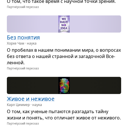
О том, что такое время с науч­ной точки зре­ния.
Партнёрский пересказ
Без поня­тия
Хорхе Чам · наука
О про­бе­лах в нашем пони­ма­нии мира, о вопро­сах
без ответа о нашей стран­ной и зага­доч­ной Все­
лен­ной.
Партнёрский пересказ
Живое и нежи­вое
Карл Циммер · наука
О том, как уче­ные пыта­ются раз­га­дать тайну
жизни и понять, что отли­чает живое от нежи­вого.
Партнёрский пересказ