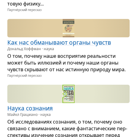
то­вую физику...
Партнёрский пересказ
Как нас обма­ны­вают органы чувств
Дональд Хоффман · наука
О том, почему наше вос­при­я­тие реаль­но­сти
может быть иллю­зией и почему наши органы
чувств скры­вают от нас истин­ную при­роду мира.
Партнёрский пересказ
Наука созна­ния
Майкл Грациано · наука
Об иссле­до­ва­ниях созна­ния, о том, почему оно
свя­зано с вни­ма­нием, какие фан­та­сти­че­ские пер­
спек­тивы изу­че­ние созна­ния откры­вает перед