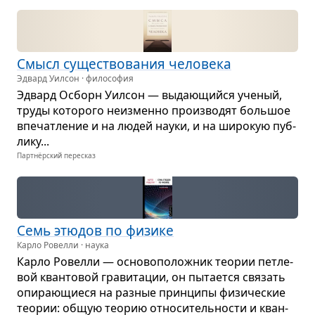
Смысл суще­ство­ва­ния чело­века
Эдвард Уилсон · философия
Эдвард Осборн Уил­сон — выда­ю­щийся уче­ный,
труды кото­рого неиз­менно про­из­во­дят боль­шое
впе­чат­ле­ние и на людей науки, и на широ­кую пуб­
лику...
Партнёрский пересказ
Семь этю­дов по физике
Карло Ровелли · наука
Карло Ровелли — осно­во­по­лож­ник тео­рии пет­ле­
вой кван­то­вой гра­ви­та­ции, он пыта­ется свя­зать
опи­ра­ю­щи­еся на раз­ные прин­ципы физи­че­ские
тео­рии: общую тео­рию отно­си­тель­но­сти и кван­