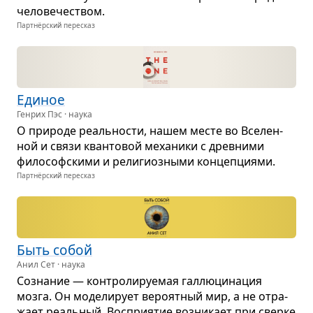
чело­ве­че­ством.
Партнёрский пересказ
Еди­ное
Генрих Пэс · наука
О при­роде реаль­но­сти, нашем месте во Все­лен­
ной и связи кван­то­вой меха­ники с древними
фило­соф­скими и рели­ги­оз­ными кон­цеп­ци­ями.
Партнёрский пересказ
Быть собой
Анил Сет · наука
Созна­ние — кон­тро­ли­ру­е­мая гал­лю­ци­на­ция
мозга. Он моде­ли­рует веро­ят­ный мир, а не отра­
жает реаль­ный. Вос­при­я­тие воз­ни­кает при сверке