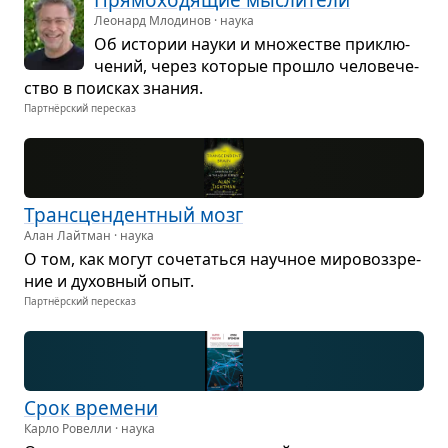
Леонард Млодинов · наука
Об исто­рии науки и мно­же­стве при­клю­
че­ний, через кото­рые про­шло чело­ве­че­
ство в поис­ках зна­ния.
Партнёрский пересказ
Транс­цен­дент­ный мозг
Алан Лайтман · наука
О том, как могут соче­таться науч­ное миро­воз­зре­
ние и духов­ный опыт.
Партнёрский пересказ
Срок вре­мени
Карло Ровелли · наука