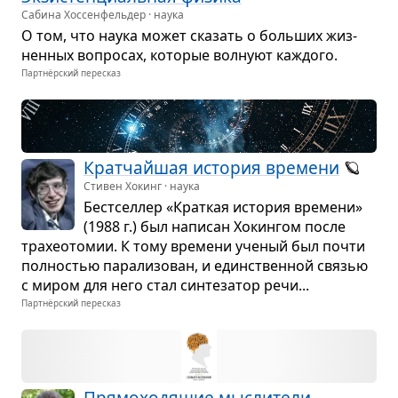
Сабина Хоссенфельдер · наука
О том, что наука может ска­зать о боль­ших жиз­
нен­ных вопро­сах, кото­рые вол­нуют каж­дого.
Партнёрский пересказ
Крат­чайшая исто­рия вре­мени
🪐
Стивен Хокинг · наука
Бест­сел­лер «Крат­кая исто­рия вре­мени»
(1988 г.) был напи­сан Хокин­гом после
тра­хео­то­мии. К тому вре­мени уче­ный был почти
пол­но­стью пара­ли­зо­ван, и един­ствен­ной свя­зью
с миром для него стал син­те­за­тор речи...
Партнёрский пересказ
Пря­мо­хо­дя­щие мыс­ли­тели