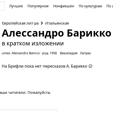
Лучшее
Популярное
Нонфикшен
По культурам
По 
Европейская
лит-ра
Итальянская
Алессандро Барикко
в кратком изложении
итал.
Alessandro Baricco
·
род. 1958
Википедия
Литрес
На Брифли пока нет пересказов А. Барикко 😕
наши читатели. Пожалуйста,