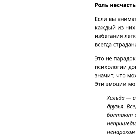
Роль несчасть
Если вы внимат
каждый из них 
избегания лег
всегда страдан
Это не парадок
психологии до
значит, что мо
Эти эмоции мог
Хильда — с
друзья. Вс
болтают и 
непришедш
ненароком 