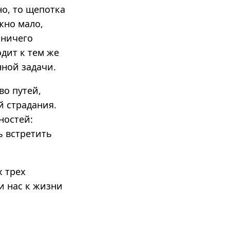
но, то щепотка
жно мало,
 ничего
дит к тем же
нной задачи.
во путей,
й страдания.
ностей:
ь встретить
х трех
и нас к жизни