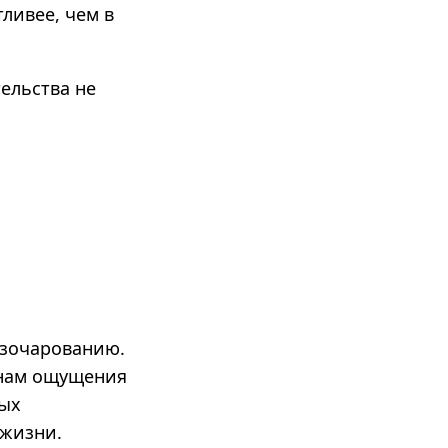
ливее, чем в
ельства не
азочарованию.
 нам ощущения
ных
 жизни.