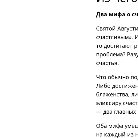
Два мифа о с
Святой Августи
счастливым». И
то достигают 
проблема? Раз
счастья.
Что обычно по
Либо достижен
блаженства, л
эликсиру счас
— два главных 
Оба мифа умещ
на каждый из н