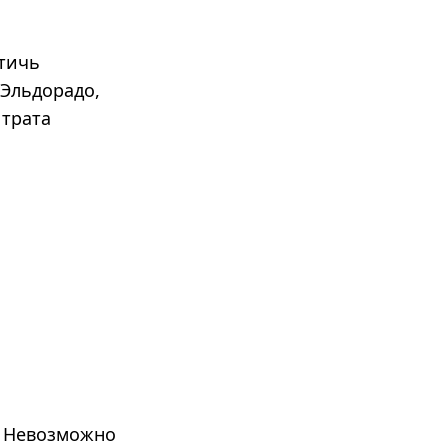
тичь
 Эльдорадо,
 трата
. Невозможно