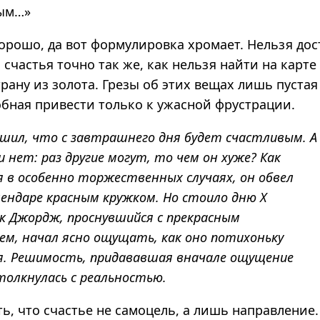
вым…»
хорошо, да вот формулировка хромает.
Нельзя дос
счастья точно так же, как нельзя найти на карте
рану из золота.
Грезы об этих вещах лишь пустая
обная привести только к ужасной фрустрации.
шил, что с завтрашнего дня будет счастливым. А
и нет: раз другие могут, то чем он хуже? Как
 в особенно торжественных случаях, он обвел
лендаре красным кружком. Но стоило дню Х
к Джордж, проснувшийся с прекрасным
ем, начал ясно ощущать, как оно потихоньку
я. Решимость, придававшая вначале ощущение
толкнулась с реальностью.
ь, что
счастье не самоцель, а лишь направление