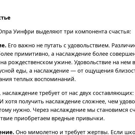
стье
 Опра Уинфри выделяют три компонента счастья:
ие.
Его важно не путать с удовольствием. Различие
более примитивно, а наслаждение более совершен
 на рождественском ужине. Удовольствие на нем 
усной еды, а наслаждение — от ощущения близост
дания теплых воспоминаний.
, наслаждение требует от нас двух составляющих
И хотя получить наслаждение сложнее, чем удово
этому нужно.
Через наслаждение мы становимся сч
ствие приобретаем вредные привычки.
ение.
Оно мимолетно и требует жертвы.
Если шк