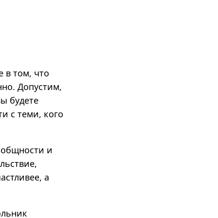
 в том, что
но. Допустим,
вы будете
и с теми, кого
: общности и
льствие,
астливее, а
ольник