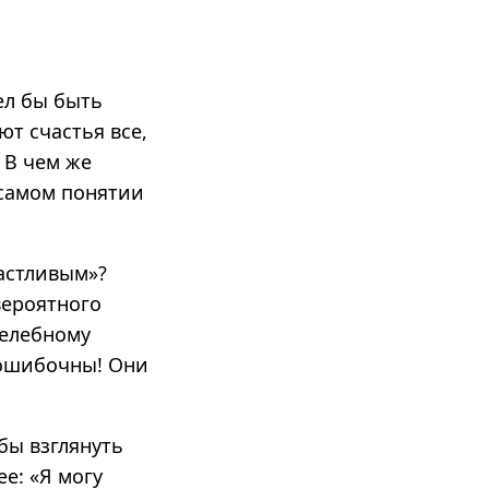
ел бы быть
ют счастья все,
.
В чем же
 самом понятии
астливым»?
вероятного
целебному
 ошибочны! Они
бы взглянуть
е: «Я могу