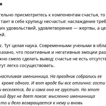
я
ельно присмотритесь к компонентам счастья, то 
таит в себе крупицу несчастья: наслаждение тре
ких удовольствий, удовлетворение — жертвы, а ц
ий.
с. Тут целая наука. Современными учеными в обл
казано, что позитивные и негативные эмоции раз
жно смело сделать вывод:
счастье не есть отсутст
ут легко сосуществовать.
частливая именинница. На праздник собрались ее
е, кроме одного. И вот вроде бы все отлично: гости
веселятся, да и сама она не грустит. Но этот
ий друг не дает покоя: мысленно именинница
то и дело возвращается к нему и вновь