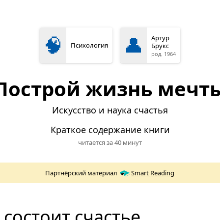
🧠
👤
Артур
Психология
Брукс
род. 1964
Построй жизнь мечт
Искусство и наука счастья
Краткое содержание книги
читается за 40 минут
Партнёрский материал
Smart Reading
 состоит счастье