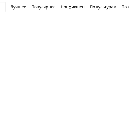
Лучшее
Популярное
Нонфикшен
По культурам
По 