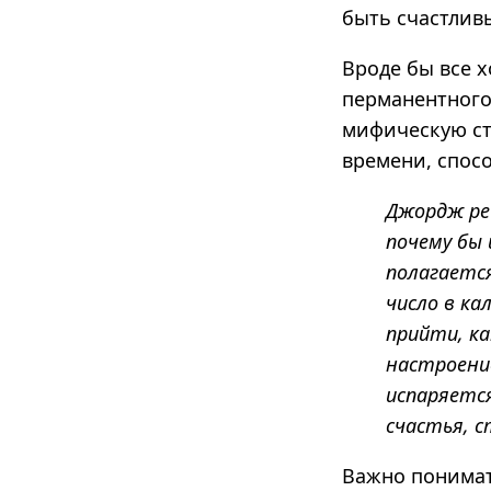
быть счастли
Вроде бы все 
перманентного 
мифическую ст
времени, спос
Джордж ре
почему бы 
полагается
число в ка
прийти, ка
настроени
испаряетс
счастья, с
Важно понимат