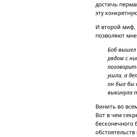
достичь перман
эту конкретную
И второй миф,
позволяют мне
Боб вышел 
рядом с ни
поговорить
ушла, а де
он был бы 
выкинула 
Винить во все
Вот в чем секр
бесконечного б
обстоятельств 