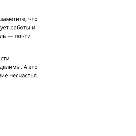
заметите, что
бует работы и
ель — почти
асти
делимы. А это
вие несчастья.