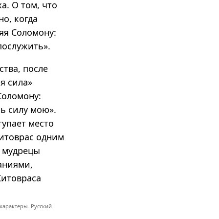
а. О том, что
но, когда
яя Соломону:
послужить».
ства, после
я сила»
Соломону:
ь силу мою».
тупает место
Китоврас одним
о мудрецы
аниями,
Китовраса
характеры. Русский