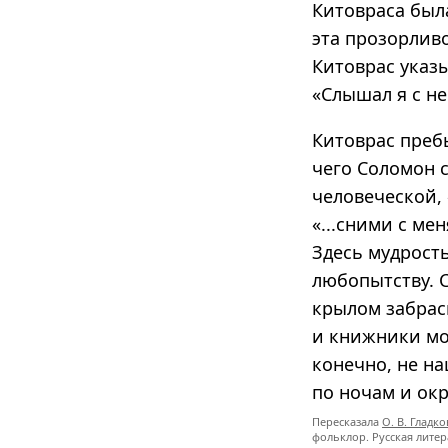
Китовраса была
эта прозорливо
Китоврас указ
«Слышал я с не
Китоврас преб
чего Соломон с
человеческой, 
«...сними с ме
Здесь мудрост
любопытству. 
крылом забрас
и книжники мо
конечно, не на
по ночам и ок
Пересказала
О. В. Гладко
фольклор. Русская лите