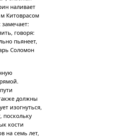
рин наливает
шим Китоврасом
 замечает:
ить, говоря:
льно пьянеет,
царь Соломон
анную
прямой.
 пути
 также должны
ет изогнуться,
, поскольку
ык кости
в на семь лет,