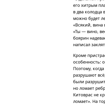
его хитрым пла
в два колодца 
можно будет ле
«Всякий, вина 
«Ты — вино, ве
боярин надева
написал закля
Кроме пристра
особенность: о
Поэтому, когда
разрушают всё
были разрушит
но ломает ребр
Китоврас не к
ломает». На то