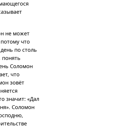
нимающегося
казывает
он не может
 потому что
 день по столь
 понять
день Соломон
ет, что
мон зовёт
аняется
то значит: «Дал
еня». Соломон
Господню,
оительстве