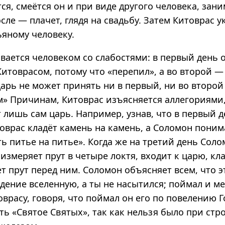
ся, смеётся он и при виде другого человека, за
сле — плачет, глядя на свадьбу. Затем Китоврас у
ьяному человеку.
вается человеком со слабостями: в первый день 
Китоврасом, потому что «перепил», а во второй —
царь не может принять ни в первый, ни во второй
» Причинам, Китоврас изъясняется аллегориями,
 лишь сам царь. Например, узнав, что в первый 
оврас кладёт камень на камень, а Соломон понима
ь питье на питье». Когда же на третий день Соло
 измеряет прут в четыре локтя, входит к царю, кл
т прут перед ним. Соломон объясняет всем, что э
адение вселенную, а ты не насытился; поймал и м
врасу, говоря, что поймал он его по повелению 
ь «Святое Святых», так как нельзя было при стр