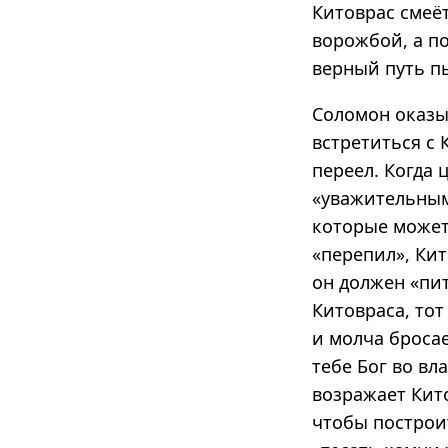
Китоврас смеёт
ворожбой, а по
верный путь п
Соломон оказы
встретиться с 
переел. Когда 
«уважительным
которые может
«перепил», Кит
он должен «пит
Китовраса, тот
и молча бросае
тебе Бог во вл
возражает Кито
чтобы построит