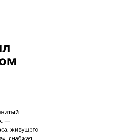
ыл
ном
менитый
ас —
аса, живущего
а», снабжая