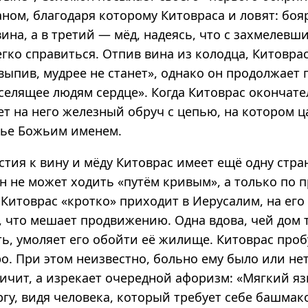
ном, благодаря которому Китовраса и ловят: боя
вина, а в третий — мёд, надеясь, что с захмелев
гко справиться. Отпив вина из колодца, Китоврас
выпив, мудрее не станет», однако он продолжает п
селящее людям сердце». Когда Китоврас окончате
ет на него железный обруч с цепью, на котором 
тье Божьим именем.
стия к вину и мёду Китоврас имеет ещё одну стр
н не может ходить «путём кривым», а только по 
 Китоврас «кротко» приходит в Иерусалим, на его
, что мешает продвижению. Одна вдова, чей дом
ь, умоляет его обойти её жилище. Китоврас пробу
о. При этом неизвестно, больно ему было или нет
ричит, а изрекает очередной афоризм: «Мягкий яз
ргу, видя человека, который требует себе башмако