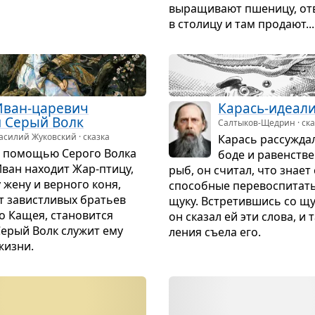
выра­щи­вают пше­ницу, отв
в сто­лицу и там про­дают...
Иван-царе­вич
Карась-иде­а­л
и Серый Волк
Салтыков-Щедрин · ска
асилий Жуковский · сказка
Карась рас­су­жда
 помо­щью Серого Волка
боде и равен­стве
Иван нахо­дит Жар-птицу,
рыб, он счи­тал, что знает
у жену и вер­ного коня,
спо­соб­ные пере­вос­пи­тат
 завист­ли­вых бра­тьев
щуку. Встре­тив­шись со щ
о Кащея, ста­но­вится
он ска­зал ей эти слова, и 
Серый Волк слу­жит ему
ле­ния съела его.
жизни.