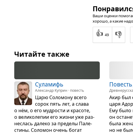
Понравилс
Ваши оценки помогаю
хорошо, а какие надо
👍
👎
49
Читайте также
Сула­мифь
Повесть
Александр Куприн · повесть
Древне­русск
Царю Соло­мону всего
Акир был с
сорок пять лет, а слава
царя Адор
о нём, о его муд­ро­сти и кра­соте,
Ему было 
о вели­ко­ле­пии его жизни уже раз­
он оста­не
не­слась далеко за пре­делы Пале­
была жена
стины. Соло­мон очень богат
но не было