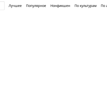
Лучшее
Популярное
Нонфикшен
По культурам
По 