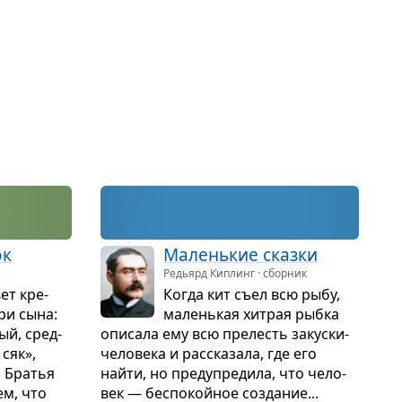
ок
Малень­кие сказки
Редьярд Киплинг · сборник
ет кре­
Когда кит съел всю рыбу,
три сына:
малень­кая хит­рая рыбка
й, сред­
опи­сала ему всю пре­лесть закуски-
сяк»,
чело­века и рас­ска­зала, где его
 Бра­тья
найти, но пре­ду­пре­дила, что чело­
ем, что
век — бес­по­койное созда­ние...