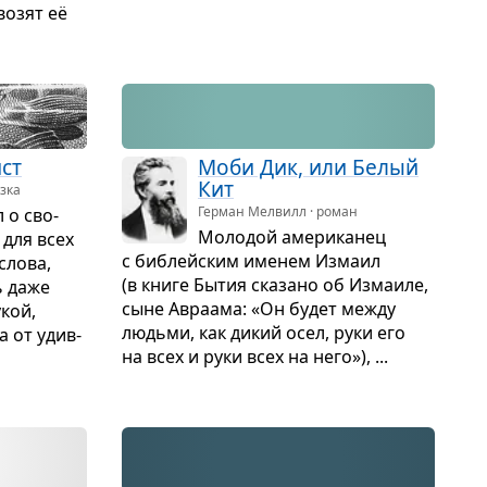
о­зят её
ист
Моби Дик, или Белый
Кит
зка
Герман Мелвилл · роман
л о сво­
Моло­дой аме­ри­ка­нец
 для всех
с биб­лейским име­нем Измаил
 слова,
(в книге Бытия ска­зано об Изма­иле,
ь даже
сыне Авраама: «Он будет между
укой,
людьми, как дикий осел, руки его
та от удив­
на всех и руки всех на него»), ...