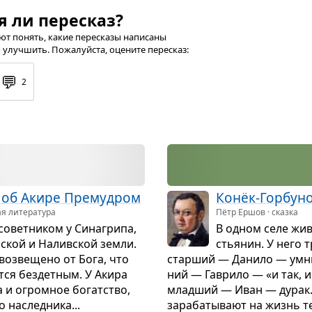
я ли пересказ?
т понять, какие пересказы написаны
 улучшить. Пожалуйста, оцените пересказ:
💬
2
 об Акире Пре­муд­ром
Конёк-Гор­бу­н
ая литература
Пётр Ершов · сказка
овет­ни­ком у Сина­грипа,
В одном селе жив
­ской и Наливской земли.
стья­нин. У него 
воз­ве­щено от Бога, что
стар­ший — Данило — умны
тся без­дет­ным. У Акира
ний — Гаврило — «и так, и 
 и огром­ное богат­ство,
млад­ший — Иван — дурак.
 наслед­ника...
зара­ба­ты­вают на жизнь т