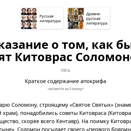
Древне­
Русская
русская
литература
литература
казание о том, как б
ят Китоврас Соломо
XIII в.
Краткое содержание апокрифа
читается за 5 минут
арю Соломону, строящему «Святое Святых» (зна
 храм), понадобились советы Китовраса (Китовр
ество, скорее всего Кентавр). На поимку Китовр
тыне», Соломон посылает своего «первого боярин