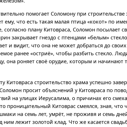
 железом».
твительно помогает Соломону при строительстве 
т ему, что есть такая малая птица «кокот» по им
е, согласно плану Китовраса, Соломон посылает с
ярин закрывает гнездо с птенцами «белым» стекло
т и видит, что она не может добраться до своих
аемое ранее «остриё», чтобы разбить стекло. Лю
у, она роняет своё орудие, которым и начинают 
ету Китовраса строительство храма успешно заве
 Соломон просит объяснений у Китовраса по пово
вий на улицах Иерусалима, о причинах его смеха 
то проницательный Китоврас смеялся, зная, что 
маки на семь лет, умрёт, не проживя и семь дне
од ним лежит золотой клад. Что же касается свадь