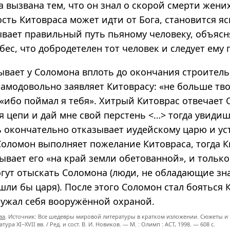
 вызвана тем, что он знал о скорой смерти жених
сть Китовраса может идти от Бога, становится яс
ывает правильный путь пьяному человеку, объясн
бес, что добродетелен тот человек и следует ему 
ывает у Соломона вплоть до окончания строитель
амодовольно заявляет Китоврасу: «не больше тво
«ибо поймал я тебя». Хитрый Китоврас отвечает 
ня цепи и дай мне свой перстень
<…>
тогда увидиш
ь окончательно отказывает иудейскому царю и ус
Соломон выполняет пожелание Китовраса, тогда 
ывает его «на край земли обетованной», и тольк
гут отыскать Соломона (люди, не обладающие зн
шли бы царя). После этого Соломон стал бояться 
ружал себя вооружённой охраной.
ва
. Источник: Все шедевры мировой литературы в кратком изложении. Сюжеты и 
ратура
XI−XVII вв. /
Ред. и сост.
В. И. Новиков. —
М. : Олимп : ACT,
1998. — 608 с.