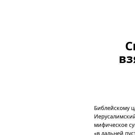
С
вз
Библейскому ц
Иерусалимский
мифическое сущ
«в дальней пус