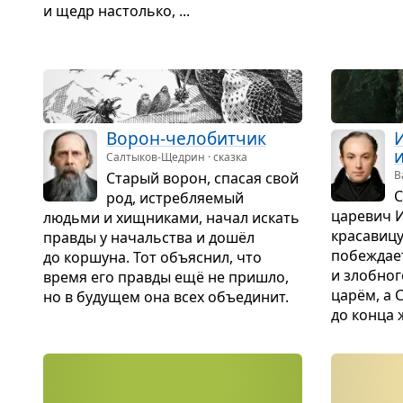
и щедр настолько, ...
Ворон-чело­бит­чик
Салтыков-Щедрин · сказка
В
Ста­рый ворон, спа­сая свой
С
род, истреб­ля­е­мый
царе­вич 
людьми и хищ­ни­ками, начал искать
кра­са­виц
правды у началь­ства и дошёл
побе­ждает
до кор­шуна. Тот объ­яс­нил, что
и злоб­ног
время его правды ещё не при­шло,
царём, а 
но в буду­щем она всех объеди­нит.
до конца 