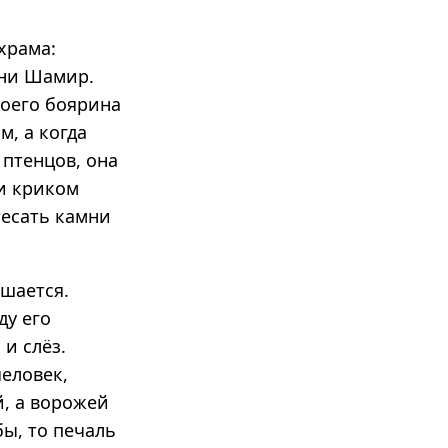
храма:
ени Шамир.
воего боярина
м, а когда
 птенцов, она
ди криком
тесать камни
ршается.
ду его
и слёз.
человек,
й, а ворожей
бы, то печаль