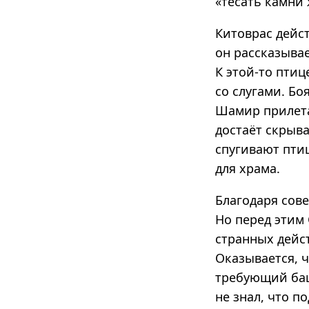
«тесать камни
Китоврас дейс
он рассказывае
К этой-то птиц
со слугами. Бо
Шамир прилетае
достаёт скрыв
спугивают птиц
для храма.
Благодаря сов
Но перед этим
странных дейст
Оказывается, ч
требующий баш
не знал, что п